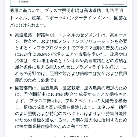
適用に基づいて、プラズマ照明市場は高速道路、街路照明、
トンネル、産業、スポーツ&エンターテインメント、園芸な
どに分けられます。
高速道路、街路照明、トンネルのセグメントは、高ルーメ
ン、耐久性、および低メンテナンスソリューションを必要
とするインフラプロジェクトでプラズマ照明の普及のため
に2024年に36.6%の市場シェアで市場を率いた。 政府や自
治体は、長い運用寿命とトンネルや高速道路などの過酷な
屋外条件に耐える能力のためにプラズマライトを好む。 こ
れらの分野では、照明性能および信頼性は安全および費用
節約のために必要です。
園芸部門は、垂直農業、温室栽培、屋内農業の増加のため
に、予測期間中に10.1%の割合で成長することが期待され
ます。 プラズマ照明は、フルスペクトルの太陽光を模倣
し、植物の成長と高い収量を促進します。 エネルギー効率
のよい照明および特定のスペクトルはよりよい持続可能性
のための目標を達成する間、周期を最大限に活用するため
に捜す商業耕作操作のために完全です。