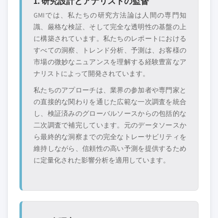
1. 研究設計とアナリストの監督
域・国内限定のリ
やチャネルパート
GMIでは、私たちの研究方法論は人間の専門知
ーダー企業
ナー
識、厳格な検証、そして完全な透明性の基盤の上
に構築されています。私たちのレポートにおける
新興の破壊的企
特定の用途やエン
すべての洞察、トレンド分析、予測は、お客様の
業、スタートアッ
ドユースに特化し
市場の微妙なニュアンスを理解する経験豊富なア
プ、または隣接業
たニッチプレイヤ
界からの参入者
ー
ナリストによって開発されています。
私たちのアプローチは、業界の参加者や専門家と
の直接的な関わりを通じた広範な一次調査を統合
無料カスタマイズ - レポート価値の最大
し、検証済みのグローバルソースからの包括的な
20%
二次調査で補完しています。元のデータソースか
特定のデータが必要ですか？カスタマイ
ら最終的な洞察までの完全なトレーサビリティを
ズをリクエストして、正確な要件に合わ
維持しながら、信頼性の高い予測を提供するため
せた洞察を入手してください。
に定量化された影響分析を適用しています。
カスタマイズを依頼する →