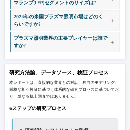
マランプ(LEP)セグメントのサイズは?
3.4.5 中東・アフリカ
4.3.4.2 チャレンジャー
8.4.2 インド
9.12 ソラロニクスSA
3.5 ポーターの分析
4.3.4.3 フォロワー
8.4.3 日本
2024年の米国プラズマ照明市場はどのく
3.6 PESTEL分析
4.3.4.4 ニッチプレイヤー
8.4.4 韓国
らいですか?
3.7 技術とイノベーションの状況
主要な競合他社が見当たりませんか？
4.3.5 戦略的展望マトリックス
8.4.5 オーストラリア
3.7.1 現在の技術トレンド
このレポートに掲載されている企業は厳選さ
4.4 主要動向（2021-2024年）
プラズマ照明業界の主要プレイヤーは誰で
8.5 ラテンアメリカ
れたものであり、競合全体を網羅するもので
3.7.2 新興技術
4.4.1 合併・買収
すか?
8.5.1 ブラジル
はありません。
3.8 価格動向
4.4.2 パートナーシップと提携
8.5.2 メキシコ
3.8.1 地域別
4.4.3 技術的進歩
8.6 中東・アフリカ
当社の市場収益計算は、個別にプロファイル
3.8.2 製品別
4.4.4 拡大・投資戦略
8.6.1 南アフリカ
研究方法論、データソース、検証プロセス
されていないメーカー、販売業者、専門業者
3.9 価格戦略
4.4.5 デジタルトランスフォーメーションの取り
8.6.2 サウジアラビア
を含む全地域の全プレイヤーを考慮したボト
本レポートは、直接的な業界との対話、独自のモデリング、
組み
3.10 新興ビジネスモデル
ムアップ手法を採用しています。プロファイ
8.6.3 アラブ首長国連邦
厳格な相互検証に基づく体系的な研究プロセスに基づいてお
4.5 新興/スタートアップ企業の競合状況
3.11 コンプライアンス要件
ルセクションは戦略的に重要なプレイヤーに
り、単なる机上調査ではありません。
3.12 持続可能性対策
焦点を当てており、市場規模の範囲を定義す
6ステップの研究プロセス
るものではありません。
3.13 消費者センチメント分析
競合環境には以下も含まれる可能性があります
3.14 特許と知的財産分析
グローバルトップ
市場アクセスを支
3.15 地政学的・貿易動向
層に属さない地
配する販売代理店