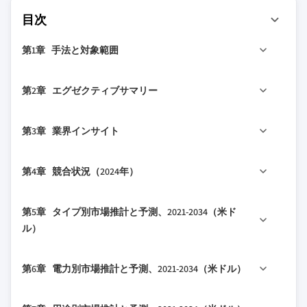
目次
第1章 手法と対象範囲
1.1 市場の対象範囲と定義
第2章 エグゼクティブサマリー
1.2 調査設計
1.2.1 調査アプローチ
2.1 業界360度概要
第3章 業界インサイト
1.2.2 データ収集方法
2.2 主要市場トレンド
1.3 データマイニングの情報源
2.2.1 タイプ別トレンド
3.1 業界エコシステム分析
第4章 競合状況（2024年）
1.3.1 グローバル
2.2.2 電力別トレンド
3.1.1 サプライヤーの状況
1.3.2 地域/国別
2.2.3 用途別トレンド
3.1.2 利益率
4.1 はじめに
第5章 タイプ別市場推計と予測、2021-2034（米ド
1.4 基本推計と計算
2.2.4 地域別トレンド
3.1.3 コスト構造
4.2 企業の市場シェア分析
ル）
1.4.1 基準年の計算
2.3 TAM分析、2025-2034（米ドル）
3.1.4 各段階における付加価値
4.2.1 地域別
1.4.2 市場推計のための主要トレンド
2.4 CXOの視点：戦略的重要事項
3.1.5 バリューチェーンに影響を与える要因
5.1 主要トレンド
4.2.1.1 北米
第6章 電力別市場推計と予測、2021-2034（米ドル）
1.5 一次調査と検証
2.4.1 経営判断ポイント
3.1.6 ディスラプション
5.2 無電極プラズマランプ（LEP）
4.2.1.2 欧州
1.5.1 一次情報源
2.4.2 重要成功要因
3.2 業界への影響要因
5.3 マイクロ波プラズマ照明
4.2.1.3 アジア太平洋
6.1 主要トレンド