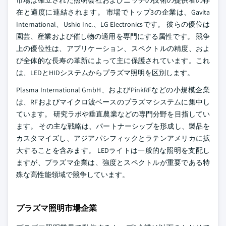
市場は確立された照明会社およびニッチの技術の提供者の存
在と適度に連結されます。 市場でトップ3の企業は、Gavita
International、Ushio Inc.、LG Electronicsです。 彼らの優位は
園芸、産業および催し物の適用を専門にする属性です。 競争
上の優位性は、アプリケーション、スペクトルの精度、およ
び全体的な長寿の革新によって主に保護されています。これ
は、LEDとHIDシステムからプラズマ照明を区別します。
Plasma International GmbH、およびPinkRFなどの小規模企業
は、RFおよびマイクロ波ベースのプラズマシステムに集中し
ています。 研究ラボや垂直農業などの専門分野を目指してい
ます。 その主な戦略は、パートナーシップを形成し、製品を
カスタマイズし、アジアパシフィックとラテンアメリカに拡
大することを含みます。 LEDライトは一般的な照明を支配し
ますが、プラズマ企業は、強度とスペクトルが重要である特
殊な高性能領域で競争しています。
プラズマ照明市場企業