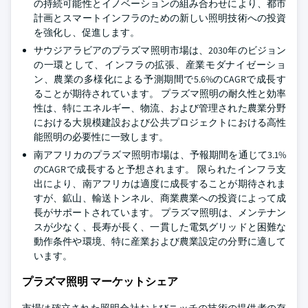
の持続可能性とイノベーションの組み合わせにより、都市
計画とスマートインフラのための新しい照明技術への投資
を強化し、促進します。
サウジアラビアのプラズマ照明市場は、2030年のビジョン
の一環として、インフラの拡張、産業モダナイゼーショ
ン、農業の多様化による予測期間で5.6%のCAGRで成長す
ることが期待されています。 プラズマ照明の耐久性と効率
性は、特にエネルギー、物流、および管理された農業分野
における大規模建設および公共プロジェクトにおける高性
能照明の必要性に一致します。
南アフリカのプラズマ照明市場は、予報期間を通じて3.1%
のCAGRで成長すると予想されます。 限られたインフラ支
出により、南アフリカは適度に成長することが期待されま
すが、鉱山、輸送トンネル、商業農業への投資によって成
長がサポートされています。 プラズマ照明は、メンテナン
スが少なく、長寿が長く、一貫した電気グリッドと困難な
動作条件や環境、特に産業および農業設定の分野に適して
います。
プラズマ照明 マーケットシェア