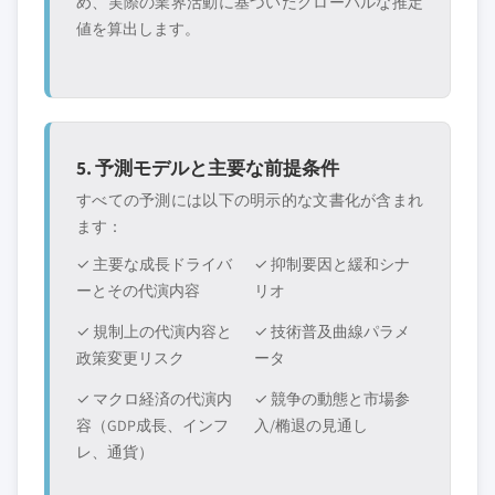
め、実際の業界活動に基づいたグローバルな推定
値を算出します。
5. 予測モデルと主要な前提条件
すべての予測には以下の明示的な文書化が含まれ
ます：
✓ 主要な成長ドライバ
✓ 抑制要因と緩和シナ
ーとその代演内容
リオ
✓ 規制上の代演内容と
✓ 技術普及曲線パラメ
政策変更リスク
ータ
✓ マクロ経済の代演内
✓ 競争の動態と市場参
容（GDP成長、インフ
入/椭退の見通し
レ、通貨）