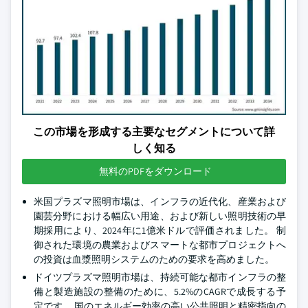
この市場を形成する主要なセグメントについて詳
しく知る
無料のPDFをダウンロード
米国プラズマ照明市場は、インフラの近代化、産業および
園芸分野における幅広い用途、および新しい照明技術の早
期採用により、2024年に1億米ドルで評価されました。 制
御された環境の農業およびスマートな都市プロジェクトへ
の投資は血漿照明システムのための要求を高めました。
ドイツプラズマ照明市場は、持続可能な都市インフラの整
備と製造施設の整備のために、5.2%のCAGRで成長する予
定です。 国のエネルギー効率の高い公共照明と精密指向の