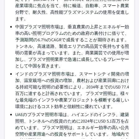
産業環境に焦点を当て、特に輸送、自動車、スマート農業
分野で、耐久性、高性能プラズマシステムの使用を促進し
ます。
中国プラズマ照明市場は、垂直農業の上昇とエネルギー効
率の高い照明プログラムのための政府の裏付けに借りて、
予測期間の6.7%のCAGRで成長することが期待されます。
トンネル、高速道路、製造エリアの高品質で長持ちする照
明の需要が高まっています。また、商業園芸での使用が増
加し、プラズマ照明業界で急速に成長しているプレーヤー
として中国を置きます。
インドのプラズマ照明市場は、スマートシティ開発の増
加、温室栽培への投資の増加、農村および産業回廊におけ
る持続可能な照明の必要性により、2034年までのUSD 77.4
百万に達すると計画されています。 プラズマ照明は、様々
な最先端のインフラや農業プロジェクトを横断する厳しい
環境におけるコスト効率と信頼性に優れています。
UAEのプラズマ照明市場は、ハイエンドのインフラ、建築
照明、トンネルへの投資のために2024年にUSD 5.1百万を占
めています。 プラズマ照明は、エネルギー効率の高い公共
空間や産業用途への投資をサポートしています。 地域内で