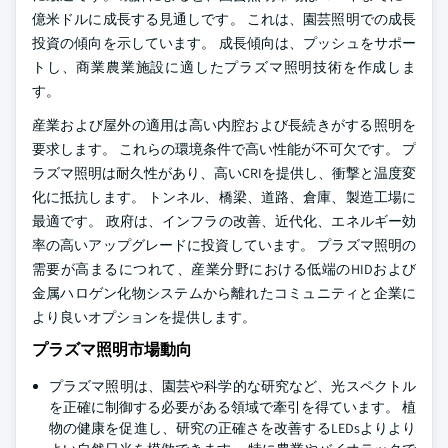
億米ドルに成長する見通しです。 これは、園芸照明での成長
投資の傾向を示しています。 成長傾向は、プッシュをサポー
トし、商業農業施設に適したプラズマ照明技術を作成しま
す。
産業および屋外の適用は高い内腔および長続きがする照明を
要求します。 これらの環境条件で高い性能が不可欠です。 プ
ラズマ照明は耐久性があり、高いCRIを提供し、衝撃と温度変
化に抵抗します。 トンネル、橋梁、道路、倉庫、製造工場に
最適です。 政府は、インフラの改善、近代化、エネルギー効
率の高いアップグレードに投資しています。 プラズマ照明の
需要が高まるにつれて、産業分野における低端のHIDおよび
金属ハロゲン化物システムから離れたコミュニティと企業に
より良いオプションを提供します。
プラズマ照明市場動向
プラズマ照明は、園芸や科学的な研究など、光スペクトル
を正確に制御する必要がある領域で牽引を得ています。 植
物の健康を促進し、研究の正確さを改善するLEDsよりより