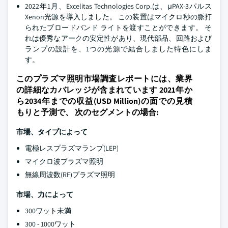
2022年1月、Excelitas Technologies Corp.は、μPAX-3パルス
Xenon光源を導入しました。 この装置はマイクロ秒の脈打
られたブロードバンド ライトを渡すことができます。 そ
れは優秀なアークの安定性があり、現代部品、回路および
ランプの設計を、1つの光源で結合しました特色にしま
す。
このプラズマ照明市場調査レポートには、業界
の詳細なカバレッジが含まれています 2021年か
ら2034年までの収益(USD Million)の面での見積
もりと予測で、 次のセグメントの場合:
市場、タイプによって
電極レスプラズマランプ(LEP)
マイクロ波プラズマ照明
無線周波数(RF)プラズマ照明
市場、力によって
300ワット未満
300 - 1000ワット