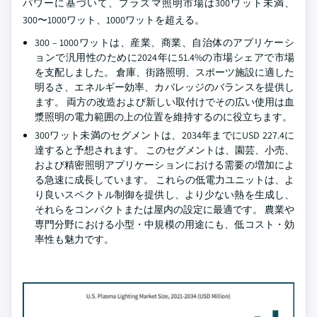
パワーに基づいて、プラズマ照明市場は300ワット未満、
300〜1000ワット、1000ワットを超える。
300 – 1000ワットは、産業、商業、自治体のアプリケーシ
ョンで汎用性のために2024年に51.4%の市場シェアで市場
を支配しました。 倉庫、街路照明、スポーツ施設に適した
明るさ、エネルギー効率、カバレッジのバランスを提供し
ます。 両方の改造および新しい取付けでその広い使用は血
漿照明の電力範囲の上の位置を維持するのに役立ちます。
300ワット未満のセグメントは、2034年までにUSD 227.4に
達すると予想されます。 このセグメントは、園芸、小売、
および精密照明アプリケーションにおける需要の増加によ
る急速に成長しています。 これらの低電力ユニットは、よ
り良いスペクトル制御を提供し、より少ない熱を生成し、
それらをコンパクトまたは屋内の設定に最適です。 農業や
専門分野における小型・中規模の用途にも、低コスト・効
率性も魅力です。