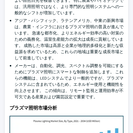
よい自然日光を模倣できます。 特に農業やバイオテックで
は、汎用照明ではなく、より専門的な照明システムへの一
般的なシフトが増加しています。
アジア・パシフィック、ラテンアメリカ、中東の新興市場
は、農業・インフラにおけるプラズマ照明の普及が進んで
います。 急速な都市化、よりエネルギー効率の高い対策の
ための義務化、温室生産能力の拡大は成長に貢献していま
す。 成熟した市場は高原と企業が地理的多様化と新たな収
益源を求めているため、これらの地域は重要な成長市場と
して前進しています。
メーカーは、自動化、調光、スペクトル調整を可能にする
ためにプラズマ照明にスマートな制御を追加します。 これ
らの機能は、LEDシステムでより一般的ですが、プラズマ
システムに含まれているため、エネルギー使用と機能性を
向上させます。 この傾向は、リモート監視と運用効率が不
可欠である産業および園芸設定で重要です。
プラズマ照明市場分析