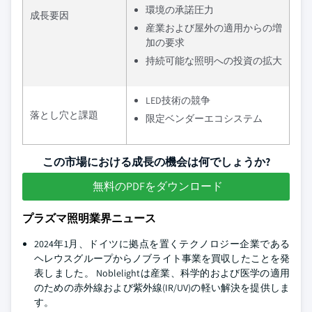
環境の承諾圧力
成長要因
産業および屋外の適用からの増
加の要求
持続可能な照明への投資の拡大
LED技術の競争
落とし穴と課題
限定ベンダーエコシステム
この市場における成長の機会は何でしょうか?
無料のPDFをダウンロード
プラズマ照明業界ニュース
2024年1月、ドイツに拠点を置くテクノロジー企業である
ヘレウスグループからノブライト事業を買収したことを発
表しました。 Noblelightは産業、科学的および医学の適用
のための赤外線および紫外線(IR/UV)の軽い解決を提供しま
す。