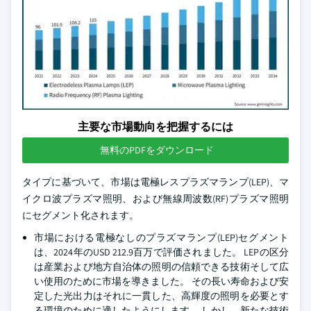
主要な市場動向を把握するには
無料のPDFをダウンロード
タイプに基づいて、市場は電極レスプラズマランプ(LEP)、マ
イクロ波プラズマ照明、および無線周波数(RF)プラズマ照明
にセグメント化されます。
市場における電極なしのプラズマランプ(LEP)セグメント
は、2024年のUSD 212.9百万で評価されました。 LEPの区分
は産業および地方自治体の照明の信頼できる技術そして広
い使用のために市場を導きました。 その長い寿命および安
定した光出力はそれに一貫した、高輝度の照明を必要とす
る環境のために適したようにします。 しかし、新たな技術