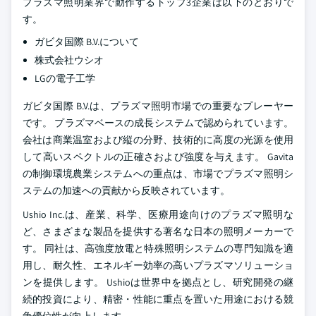
プラズマ照明業界で動作するトップ3企業は以下のとおりで
す。
ガビタ国際 B.V.について
株式会社ウシオ
LGの電子工学
ガビタ国際 B.V.は、プラズマ照明市場での重要なプレーヤー
です。 プラズマベースの成長システムで認められています。
会社は商業温室および縦の分野、技術的に高度の光源を使用
して高いスペクトルの正確さおよび強度を与えます。 Gavita
の制御環境農業システムへの重点は、市場でプラズマ照明シ
ステムの加速への貢献から反映されています。
Ushio Inc.は、産業、科学、医療用途向けのプラズマ照明な
ど、さまざまな製品を提供する著名な日本の照明メーカーで
す。 同社は、高強度放電と特殊照明システムの専門知識を適
用し、耐久性、エネルギー効率の高いプラズマソリューショ
ンを提供します。 Ushioは世界中を拠点とし、研究開発の継
続的投資により、精密・性能に重点を置いた用途における競