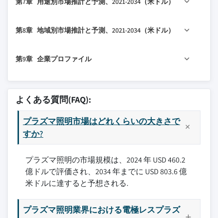
1.6 予測モデル
第7章 用途別市場推計と予測、2021-2034（米ドル）
2.5 将来展望と戦略的提言
3.2.1 成長ドライバー
5.4 高周波（RF）プラズマ照明
4.2.2 市場集中度分析
6.2 300ワット未満
1.7 調査の前提条件と制限
3.2.1.1 園芸用照明の需要増加
4.3 主要企業の競合ベンチマーキング
6.3 300～1000ワット
7.1 主要トレンド
第8章 地域別市場推計と予測、2021-2034（米ドル）
3.2.1.2 優れたエネルギー効率と寿命
4.3.1 財務パフォーマンス比較
6.4 1000ワット超
7.2 高速道路、街路灯、トンネル
3.2.1.3 環境規制圧力
4.3.1.1 収益
7.3 産業用
8.1 主要トレンド
3.2.1.4 産業用・屋外用途の需要増加
第9章 企業プロファイル
4.3.1.2 利益率
7.4 スポーツ・エンターテイメント
8.2 北米
3.2.1.5 持続可能な照明への投資増加
4.3.1.3 R&D
7.5 園芸
8.2.1 米国
9.1 アルファライト社
3.2.2 業界の落とし穴と課題
4.3.2 製品ポートフォリオ比較
7.6 その他
8.2.2 カナダ
9.2 ガビタ・インターナショナルB.V.
よくある質問(FAQ):
3.2.2.1 LED技術との競争
4.3.2.1 製品ラインナップの幅
8.3 欧州
9.3 グリーン・ド・コーポレーション
3.2.2.2 ベンダーエコシステムの限界
4.3.2.2 技術
8.3.1 英国
プラズマ照明市場はどれくらいの大きさで
9.4 ハイブ・ライティング
3.2.3 市場機会
4.3.2.3 イノベーション
8.3.2 ドイツ
すか?
9.5 LGエレクトロニクス
3.3 成長可能性分析
4.3.3 地理的プレゼンス比較
8.3.3 フランス
9.6 ルマーティクスSA
3.4 規制環境
4.3.3.1 グローバルフットプリント分析
プラズマ照明の市場規模は、2024 年 USD 460.2
8.3.4 イタリア
9.7 ピンクRF
3.4.1 北米
4.3.3.2 サービスネットワークカバレッジ
億ドルで評価され、2034 年までに USD 803.6 億
8.3.5 スペイン
9.8 プラズマ・インターナショナルGmbH
3.4.2 欧州
米ドルに達すると予想される.
4.3.3.3 地域別市場浸透率
8.3.6 オランダ
9.9 プラズマブライト
3.4.3 アジア太平洋
4.3.4 競争ポジショニングマトリックス
8.4 アジア太平洋
9.10 ウシオ社
プラズマ照明業界における電極レスプラズ
3.4.4 ラテンアメリカ
4.3.4.1 リーダー
8.4.1 中国
9.11 ウェイブピア社