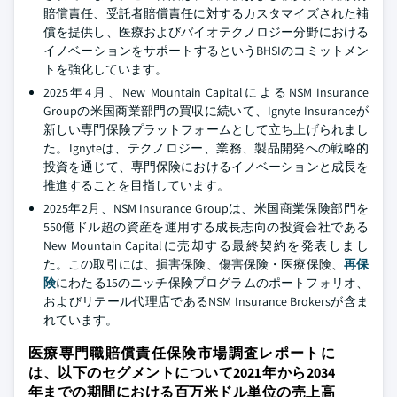
賠償責任、受託者賠償責任に対するカスタマイズされた補
償を提供し、医療およびバイオテクノロジー分野における
イノベーションをサポートするというBHSIのコミットメン
トを強化しています。
2025年4月、New Mountain CapitalによるNSM Insurance
Groupの米国商業部門の買収に続いて、Ignyte Insuranceが
新しい専門保険プラットフォームとして立ち上げられまし
た。Ignyteは、テクノロジー、業務、製品開発への戦略的
投資を通じて、専門保険におけるイノベーションと成長を
推進することを目指しています。
2025年2月、NSM Insurance Groupは、米国商業保険部門を
550億ドル超の資産を運用する成長志向の投資会社である
New Mountain Capitalに売却する最終契約を発表しまし
た。この取引には、損害保険、傷害保険・医療保険、
再保
険
にわたる15のニッチ保険プログラムのポートフォリオ、
およびリテール代理店であるNSM Insurance Brokersが含ま
れています。
医療専門職賠償責任保険市場調査レポートに
は、以下のセグメントについて2021年から2034
年までの期間における百万米ドル単位の売上高