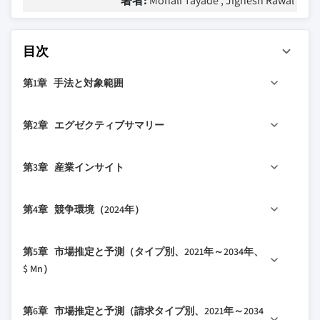
著者:
Monali Tayade , Jignesh Rawal
目次
第1章 手法と対象範囲
1.1 市場の対象範囲と定義
第2章 エグゼクティブサマリー
1.2 調査設計
1.2.1 調査アプローチ
2.1 産業360°概要
第3章 産業インサイト
1.2.2 データ収集方法
2.2 主要市場トレンド
1.3 データマイニングソース
2.2.1 地域別
3.1 産業エコシステム分析
第4章 競争環境（2024年）
1.3.1 グローバル
2.2.2 タイプ別
3.1.1 サプライヤーの状況
1.3.2 地域/国別
2.2.3 クレームタイプ別
3.1.2 バリューチェーンに影響を与える要因
4.1 はじめに
第5章 市場推定と予測（タイプ別、2021年～2034年、
1.4 基本推定値と計算
2.2.4 医療セクター別
3.2 産業への影響要因
4.2 企業の市場シェア分析
$ Mn）
1.4.1 基準年の計算
2.2.5 流通チャネル別
3.2.1 成長ドライバー
4.3 企業マトリックス分析
1.4.2 市場推定のための主要トレンド
2.3 CXOの視点：戦略的重要事項
3.2.1.1 医療過誤請求の増加
5.1 主要トレンド
4.4 主要市場プレーヤーの競争分析
第6章 市場推定と予測（請求タイプ別、2021年～2034
1.5 プライマリーリサーチと検証
2.3.1 産業経営者にとっての主要な意思決定ポイ
3.2.1.2 認識の向上とリスク管理イニシア
5.2 発生ベースの保険
4.5 競争ポジショニングマトリックス