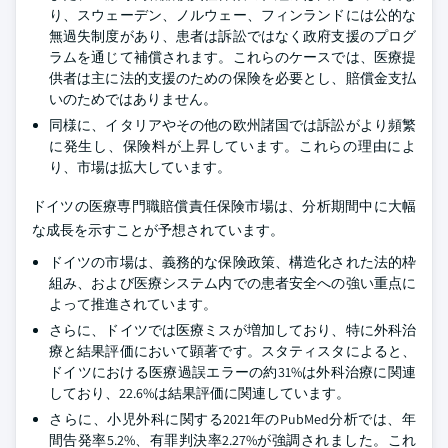
り、スウェーデン、ノルウェー、フィンランドには公的な
無過失制度があり、患者は訴訟ではなく政府支援のプログ
ラムを通じて補償されます。これらのケースでは、医療提
供者は主に法的支援のための保険を必要とし、賠償金支払
いのためではありません。
同様に、イタリアやその他の欧州諸国では訴訟がより頻繁
に発生し、保険料が上昇しています。これらの理由によ
り、市場は拡大しています。
ドイツの医療専門職賠償責任保険市場は、分析期間中に大幅
な成長を示すことが予想されています。
ドイツの市場は、義務的な保険政策、構造化された法的枠
組み、および医療システム内での患者安全への強い重点に
よって推進されています。
さらに、ドイツでは医療ミスが増加しており、特に外科治
療と結果評価において顕著です。スタティスタによると、
ドイツにおける医療過誤エラーの約31%は外科治療に関連
しており、22.6%は結果評価に関連しています。
さらに、小児外科に関する2021年のPubMed分析では、年
間告発率5.2%、有罪判決率2.27%が強調されました。これ