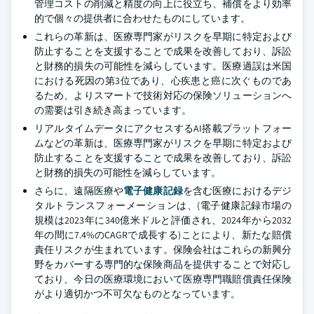
管理コストの削減と精度の向上に役立ち、補償をより効率
的で個々の提供者に合わせたものにしています。
これらの革新は、医療専門家がリスクを早期に特定および
防止することを支援することで成果を改善しており、訴訟
と財務的損失の可能性を減らしています。医療過誤は米国
における死因の第3位であり、心疾患と癌に次ぐものであ
るため、よりスマートで技術対応の保険ソリューションへ
の需要は引き続き高まっています。
リアルタイムデータにアクセスするAI搭載プラットフォー
ムなどの革新は、医療専門家がリスクを早期に特定および
防止することを支援することで成果を改善しており、訴訟
と財務的損失の可能性を減らしています。
さらに、遠隔医療や
電子健康記録
を含む医療におけるデジ
タルトランスフォーメーションは、(電子健康記録市場の
規模は2023年に340億米ドルと評価され、2024年から2032
年の間に7.4%のCAGRで成長する)ことにより、新たな賠償
責任リスクが生まれています。保険会社はこれらの新興分
野をカバーする専門的な保険商品を提供することで対応し
ており、今日の医療環境において医療専門職賠償責任保険
がより適切かつ不可欠なものとなっています。