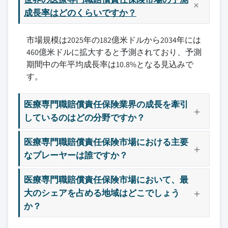
3.4.4 ラテンアメリカ
ィ・インシュアランス
9.3.2 英国
成長率はどのくらいですか？
3.4.5 中東・アフリカ
10.5 チャブ
9.3.3 フランス
3.5 技術とイノベーションの状況
10.6 CNAフィナンシャル
市場規模は2025年の182億米ドルから2034年には
9.3.4 イタリア
3.5.1 現在の技術トレンド
460億米ドルに拡大すると予測されており、予測
10.7 カバーウォレット
9.3.5 スペイン
3.5.2 新興技術
期間中の年平均成長率は10.8%となる見込みで
10.8 カバリス
9.3.6 オランダ
す。
3.6 将来の市場トレンド
10.9 ヒスコックス
9.4 アジア太平洋
3.7 ギャップ分析
10.10 イグナイト・インシュアランス
9.4.1 中国
医療専門職賠償責任保険業界の成長を牽引
3.8 ポーターの分析
10.11 リバティ・ミューチュアル・グループ
9.4.2 日本
しているのはどの分野ですか？
3.9 PESTEL分析
10.12 マグミューチュアル
9.4.3 インド
10.13 プロアシュアランス・グループ
9.4.4 オーストラリア
医療専門職賠償責任保険市場における主要
10.14 ザ・ドクターズ・カンパニー
9.4.5 韓国
なプレーヤーは誰ですか？
10.15 トウキョウ・マリンHCC
9.5 ラテンアメリカ
医療専門職賠償責任保険市場において、最
9.5.1 ブラジル
大のシェアを占める地域はどこでしょう
9.5.2 メキシコ
主要な競合他社が見当たりませんか？
か？
9.5.3 アルゼンチン
このレポートに掲載されている企業は厳選さ
9.6 中東・アフリカ