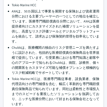
Tokio Marine HCC
AXAは、50カ国以上で事業を展開する保険および資産運用
分野における主要プレーヤーの一つとしての地位を確立し
ています。医療専門職賠償責任分野において、AXAは医療
提供者向けにカスタマイズされた補償ソリューションを提
供し、高度なリスク評価ツールとデジタルプラットフォー
ムを統合して、請求および保険契約管理を効率化していま
す。
Chubbは、医療機関の独自のリスク管理ニーズを満たすよ
うに設計された、包括的な医療賠償責任保険商品を世界規
模で提供しています。引受業務における専門知識と顧客中
心のアプローチで知られるChubbは、病院、診療所、個々
の開業医をカスタマイズ可能な補償オプションと積極的な
リスク軽減戦略でサポートしています。
Tokio Marine HCCは、医療専門職従事者、請負業者、保険
代理店向けの専門補償を含む、幅広く革新的な専門職賠償
責任保険商品で知られています。同社は柔軟性と市場投入
までのスピードを重視したソリューションを強調してお
り、ニッチな医療分野において好まれる保険会社となって
います。