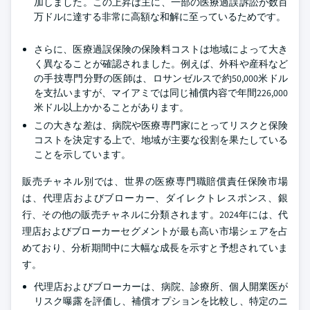
加しました。この上昇は主に、一部の医療過誤訴訟が数百
万ドルに達する非常に高額な和解に至っているためです。
さらに、医療過誤保険の保険料コストは地域によって大き
く異なることが確認されました。例えば、外科や産科など
の手技専門分野の医師は、ロサンゼルスで約50,000米ドル
を支払いますが、マイアミでは同じ補償内容で年間226,000
米ドル以上かかることがあります。
この大きな差は、病院や医療専門家にとってリスクと保険
コストを決定する上で、地域が主要な役割を果たしている
ことを示しています。
販売チャネル別では、世界の医療専門職賠償責任保険市場
は、代理店およびブローカー、ダイレクトレスポンス、銀
行、その他の販売チャネルに分類されます。2024年には、代
理店およびブローカーセグメントが最も高い市場シェアを占
めており、分析期間中に大幅な成長を示すと予想されていま
す。
代理店およびブローカーは、病院、診療所、個人開業医が
リスク曝露を評価し、補償オプションを比較し、特定のニ