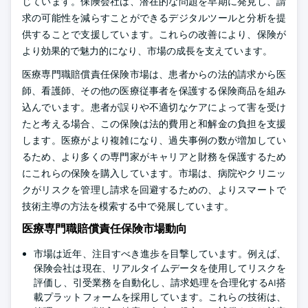
じています。保険会社は、潜在的な問題を早期に発見し、請
求の可能性を減らすことができるデジタルツールと分析を提
供することで支援しています。これらの改善により、保険が
より効果的で魅力的になり、市場の成長を支えています。
医療専門職賠償責任保険市場は、患者からの法的請求から医
師、看護師、その他の医療従事者を保護する保険商品を組み
込んでいます。患者が誤りや不適切なケアによって害を受け
たと考える場合、この保険は法的費用と和解金の負担を支援
します。医療がより複雑になり、過失事例の数が増加してい
るため、より多くの専門家がキャリアと財務を保護するため
にこれらの保険を購入しています。市場は、病院やクリニッ
クがリスクを管理し請求を回避するための、よりスマートで
技術主導の方法を模索する中で発展しています。
医療専門職賠償責任保険市場動向
市場は近年、注目すべき進歩を目撃しています。例えば、
保険会社は現在、リアルタイムデータを使用してリスクを
評価し、引受業務を自動化し、請求処理を合理化するAI搭
載プラットフォームを採用しています。これらの技術は、