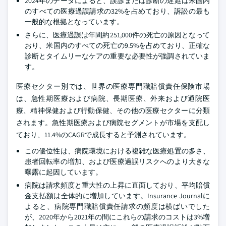
2024年のデータによると、誤診または診断の遅延は米国内
のすべての医療過誤請求の32%を占めており、訴訟の最も
一般的な根拠となっています。
さらに、医療過誤は年間約251,000件の死亡の原因となって
おり、米国内のすべての死亡の9.5%を占めており、正確な
診断とタイムリーなケアの重要な必要性が強調されていま
す。
医療セクター別では、世界の医療専門職賠償責任保険市場
は、急性期医療および病院、長期医療、外来および通院医
療、精神保健および行動保健、その他の医療セクターに分類
されます。急性期医療および病院セグメントが市場を支配し
ており、11.4%のCAGRで成長すると予測されています。
この優位性は、病院環境における複雑な医療処置の多さ、
患者回転率の増加、および医療過誤リスクへのより大きな
曝露に起因しています。
病院は請求頻度と重大性の上昇に直面しており、平均賠償
金支払額は全体的に増加しています。Insurance Journalに
よると、病院専門職賠償責任請求の頻度は横ばいでした
が、2020年から2021年の間にこれらの請求のコストは3%増