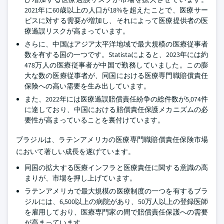
2021年に60歳以上の人口が18%を超えたことで、医療サー
ビスに対する需要が増加し、それによって医療提供者の医
療過誤リスクが高まっています。
さらに、中国はアジア太平洋地域で最大規模の医療従事者
数を有する国の一つです。Statistaによると、2023年には約
478万人の医療従事者が中国で勤務していました。この膨
大な数の医療従事者が、同国における医療専門職賠償責任
保険への高い需要を生み出しています。
また、2022年には医療過誤賠償責任紛争の総件数が5,074件
に達しており、中国における賠償責任保護メカニズムの必
要性が高まっていることを裏付けています。
ブラジルは、ラテンアメリカの医療専門職賠償責任保険市場
において著しい成長を遂げています。
同国の拡大する医療インフラと医療責任に関する意識の高
まりが、市場を押し上げています。
ラテンアメリカで最大規模の医療制度の一つを有するブラ
ジルには、6,500以上の病院があり、50万人以上の登録医師
を雇用しており、医療専門家の間で賠償責任保護への需要
が高まっています。