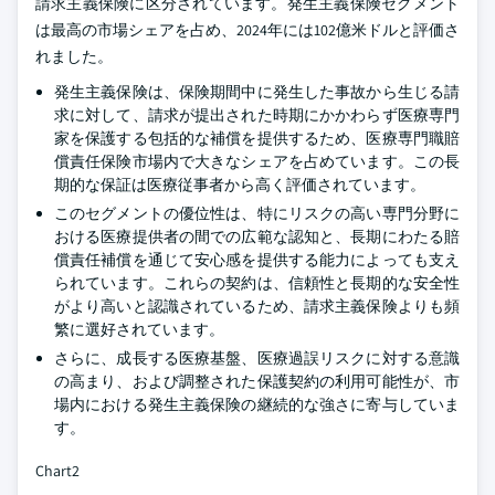
請求主義保険に区分されています。発生主義保険セグメント
は最高の市場シェアを占め、2024年には102億米ドルと評価さ
れました。
発生主義保険は、保険期間中に発生した事故から生じる請
求に対して、請求が提出された時期にかかわらず医療専門
家を保護する包括的な補償を提供するため、医療専門職賠
償責任保険市場内で大きなシェアを占めています。この長
期的な保証は医療従事者から高く評価されています。
このセグメントの優位性は、特にリスクの高い専門分野に
おける医療提供者の間での広範な認知と、長期にわたる賠
償責任補償を通じて安心感を提供する能力によっても支え
られています。これらの契約は、信頼性と長期的な安全性
がより高いと認識されているため、請求主義保険よりも頻
繁に選好されています。
さらに、成長する医療基盤、医療過誤リスクに対する意識
の高まり、および調整された保護契約の利用可能性が、市
場内における発生主義保険の継続的な強さに寄与していま
す。
Chart2