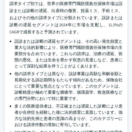
請求タイプ別では、世界の医療専門職賠償責任保険市場は誤
診または診断の遅延、出産時の傷害、投薬ミス、手術ミス、
およびその他の請求タイプに分類されています。誤診または
診断の遅延セグメントは2024年に市場を支配し、11.3%の
CAGRで成長すると予測されています。
誤診または診断の遅延セグメントは、その高い発生頻度と
重大な法的影響により、医療専門職賠償責任保険市場の主
要部分を占めています。これらの請求は、治療の遅延、状
態の悪化、または生命を脅かす疾患の見逃しなど、患者に
とって深刻な結果を伴うことがよくあります。
他の請求タイプとは異なり、誤診事案は高額な和解金額と
長期化する訴訟期間をもたらす傾向があるため、保険会社
にとって重要な焦点となっています。このセグメントは、
診断精度が極めて重要な腫瘍学、循環器学、救急医療など
の専門分野において特に重要です。
多くの医療提供者は、不正確または遅延した診断により患
者が合併症を経験した後に法的措置に直面しています。強
力な法的先例と患者の意識の高まりが、このカテゴリーに
おける請求件数の増加に寄与しています。