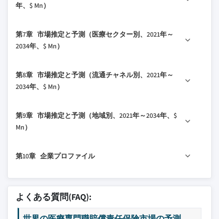
年、$ Mn）
ント
1.5.1 プライマリーソース
チブの拡大
5.3 請求ベースの保険
4.6 主要な動向
2.3.2 市場プレーヤーにとっての重要成功要因
1.6 予測モデル
3.2.1.3 医療技術の採用拡大
6.1 主要トレンド
4.6.1 合併・買収
第7章 市場推定と予測（医療セクター別、2021年～
2.4 将来展望と戦略的提言
1.7 調査の前提条件と制限
3.2.1.4 専門職務の範囲拡大
6.2 誤診または遅延診断
4.6.2 パートナーシップ・提携
2034年、$ Mn）
3.2.2 産業の落とし穴と課題
6.3 出産時の傷害
3.2.2.1 高額な保険料
7.1 主要トレンド
6.4 投薬エラー
第8章 市場推定と予測（流通チャネル別、2021年～
3.2.2.2 発展途上国における認知度の低さ
7.2 急性期ケアと病院
6.5 手術エラー
2034年、$ Mn）
3.2.3 市場機会
7.3 長期ケア
6.6 その他の請求タイプ
3.2.3.1 請求の重大性の高まりによる再保
8.1 主要トレンド
7.4 外来・外科ケア
第9章 市場推定と予測（地域別、2021年～2034年、$
険と超過補償の機会
8.2 エージェント・ブローカー
7.5 精神・行動医療
Mn）
3.2.3.2 カスタマイズ可能でバンドルされ
8.3 ダイレクトレスポンス
7.6 その他の医療セクター
た保険の需要拡大
9.1 主要トレンド
8.4 銀行
第10章 企業プロファイル
3.3 成長ポテンシャル分析
9.2 北米
8.5 その他の流通チャネル
3.4 規制環境
9.2.1 米国
10.1 アクサ
3.4.1 北米
9.2.2 カナダ
10.2 アリアンツ
よくある質問(FAQ):
3.4.2 欧州
9.3 欧州
10.3 ビーズリーグループ
3.4.3 アジア太平洋
9.3.1 ドイツ
世界の医療専門職賠償責任保険市場の予測
10.4 バークシャー・ハサウェイ・スペシャルテ