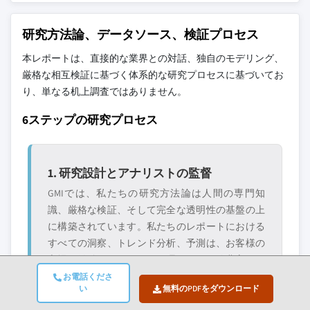
れたものであり、競合全体を網羅するもので
9.6.1 南アフリカ
はありません。
研究方法論、データソース、検証プロセス
9.6.2 サウジアラビア
9.6.3 アラブ首長国連邦
本レポートは、直接的な業界との対話、独自のモデリング、
当社の市場収益計算は、個別にプロファイル
厳格な相互検証に基づく体系的な研究プロセスに基づいてお
されていないメーカー、販売業者、専門業者
り、単なる机上調査ではありません。
を含む全地域の全プレイヤーを考慮したボト
ムアップ手法を採用しています。プロファイ
6ステップの研究プロセス
ルセクションは戦略的に重要なプレイヤーに
焦点を当てており、市場規模の範囲を定義す
るものではありません。
1. 研究設計とアナリストの監督
競合環境には以下も含まれる可能性があります
GMIでは、私たちの研究方法論は人間の専門知
グローバルトップ
市場アクセスを支
識、厳格な検証、そして完全な透明性の基盤の上
層に属さない地
配する販売代理店
域・国内限定のリ
やチャネルパート
に構築されています。私たちのレポートにおける
ーダー企業
ナー
すべての洞察、トレンド分析、予測は、お客様の
市場の微妙なニュアンスを理解する経験豊富なア
新興の破壊的企
特定の用途やエン
ナリストによって開発されています。
お電話くださ
業、スタートアッ
ドユースに特化し
い
無料のPDFをダウンロード
私たちのアプローチは、業界の参加者や専門家と
プ、または隣接業
たニッチプレイヤ