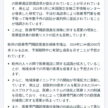
の医療過誤賠償請求が提出されていることが示されていま
す。例えば、2021年3月に米国国立生物工学情報センター
が発表した研究では、不法行為請求により医療専門家を相
手取って毎年数千件の訴訟が裁判所に提起されていること
が強調されています。
これは、医療専門職賠償責任保険に対する需要の増加と、
医療提供者の財務リスクの拡大を反映しています。
欧州の医療専門職賠償責任保険市場は、2024年に44億2000万
米ドルを占め、予測期間中に有望な成長を示すことが予想さ
れています。
欧州の人々の間で医療過誤に関する認識が拡大しているこ
とが、地域全体での市場の発展を促進すると予想されてい
ます。
さらに、地域保健イニシアチブの開始が市場拡大に貢献し
ています。例えば、総額約59億米ドルを配分されたEU4ヘ
ルスプログラムは、医療システムの強化と医療ミスの削減
を目指しており、それによって医療専門家の間での賠償責
任補償に対する需要が高まっています。
また、医療専門職賠償責任保険の仕組みは国によって異な