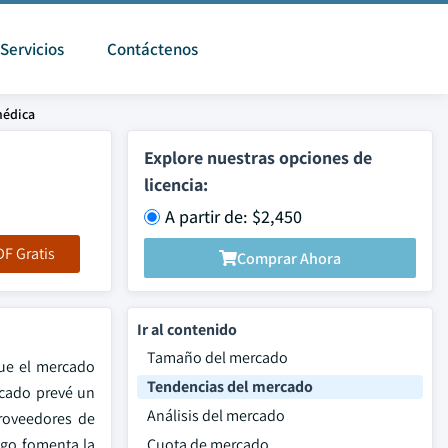
Servicios
Contáctenos
médica
Explore nuestras opciones de
licencia:
A partir de: $2,450
F Gratis
Comprar Ahora
Ir al contenido
Tamaño del mercado
que el mercado
Tendencias del mercado
rcado prevé un
Análisis del mercado
proveedores de
sgo fomenta la
Cuota de mercado