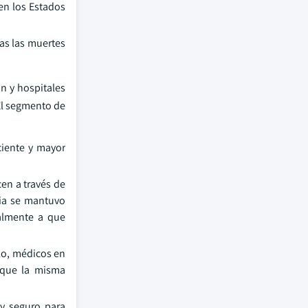
en los Estados
as las muertes
n y hospitales
 El segmento de
ciente y mayor
en a través de
ria se mantuvo
almente a que
lo, médicos en
 que la misma
 y seguro para