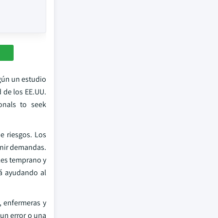
egún un estudio
d de los EE.UU.
onals to seek
e riesgos. Los
enir demandas.
les temprano y
tá ayudando al
, enfermeras y
 un error o una