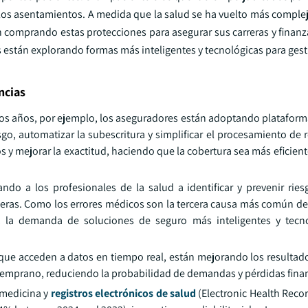
y los asentamientos. A medida que la salud se ha vuelto más comple
 comprando estas protecciones para asegurar sus carreras y finanz
as están explorando formas más inteligentes y tecnológicas para gest
ncias
imos años, por ejemplo, los aseguradores están adoptando platafor
esgo, automatizar la subescritura y simplificar el procesamiento de
s y mejorar la exactitud, haciendo que la cobertura sea más eficien
do a los profesionales de la salud a identificar y prevenir rie
eras. Como los errores médicos son la tercera causa más común de
, la demanda de soluciones de seguro más inteligentes y tecno
que acceden a datos en tiempo real, están mejorando los resulta
os temprano, reduciendo la probabilidad de demandas y pérdidas fina
emedicina y
registros electrónicos de salud
(Electronic Health Recor