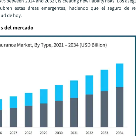
4% between 2024 and 2032), is creating new liability risks. Los ase
 cubren estas áreas emergentes, haciendo que el seguro de re
lud de hoy.
is del mercado