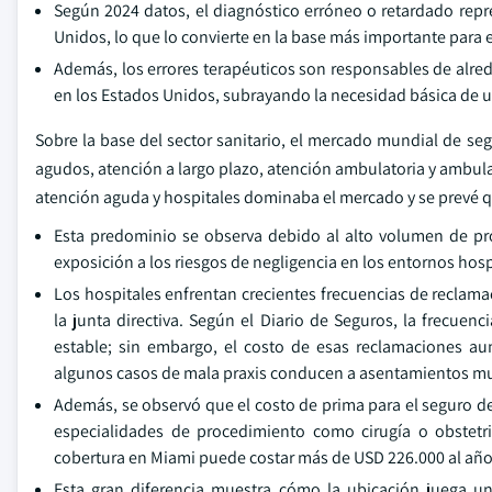
Según 2024 datos, el diagnóstico erróneo o retardado repr
Unidos, lo que lo convierte en la base más importante para e
Además, los errores terapéuticos son responsables de alred
en los Estados Unidos, subrayando la necesidad básica de u
Sobre la base del sector sanitario, el mercado mundial de seg
agudos, atención a largo plazo, atención ambulatoria y ambulat
atención aguda y hospitales dominaba el mercado y se prevé 
Esta predominio se observa debido al alto volumen de pr
exposición a los riesgos de negligencia en los entornos hosp
Los hospitales enfrentan crecientes frecuencias de reclam
la junta directiva. Según el Diario de Seguros, la frecuen
estable; sin embargo, el costo de esas reclamaciones 
algunos casos de mala praxis conducen a asentamientos mu
Además, se observó que el costo de prima para el seguro d
especialidades de procedimiento como cirugía o obstet
cobertura en Miami puede costar más de USD 226.000 al año
Esta gran diferencia muestra cómo la ubicación juega un