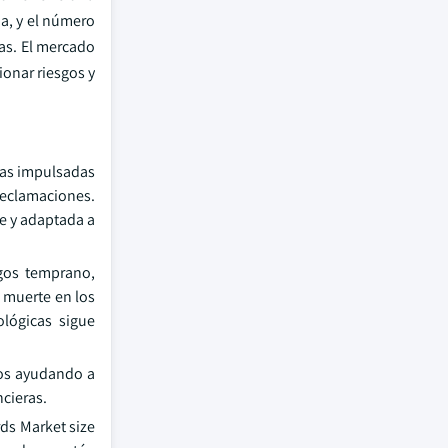
ja, y el número
as. El mercado
ionar riesgos y
mas impulsadas
 reclamaciones.
te y adaptada a
sgos temprano,
 muerte en los
lógicas sigue
dos ayudando a
ncieras.
ds Market size