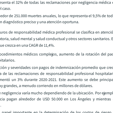
esenta el 32% de todas las reclamaciones por negligencia médica 
l caso.
edor de 251.000 muertes anuales, lo que representa el 9,5% de tod
n diagnóstico preciso y una atención oportuna.
uros de responsabilidad médica profesional se clasifica en atenció
oria, salud mental y salud conductual y otros sectores sanitarios.
que crezca en una CAGR de 11,4%.
ocedimientos médicos complejos, aumento de la rotación del pa
italarios.
ación y severidades con pagos de indemnización promedio que crec
cia de las reclamaciones de responsabilidad profesional hospitala
aumentó un 3% durante 2020-2021. Este aumento se debe princip
y grandes, a menudo corriendo en millones de dólares.
e negligencia varía mucho dependiendo de la ubicación. Por ejemp
ricia pagan alrededor de USD 50.000 en Los Ángeles y mientras
.
 papel importante en la determinación de los costos de riesgo