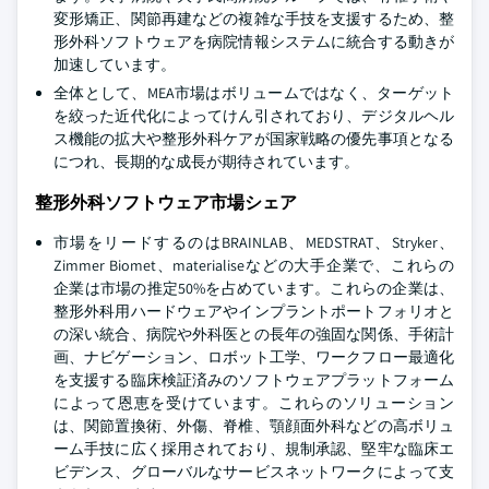
変形矯正、関節再建などの複雑な手技を支援するため、整
形外科ソフトウェアを病院情報システムに統合する動きが
加速しています。
全体として、MEA市場はボリュームではなく、ターゲット
を絞った近代化によってけん引されており、デジタルヘル
ス機能の拡大や整形外科ケアが国家戦略の優先事項となる
につれ、長期的な成長が期待されています。
整形外科ソフトウェア市場シェア
市場をリードするのはBRAINLAB、MEDSTRAT、Stryker、
Zimmer Biomet、materialiseなどの大手企業で、これらの
企業は市場の推定50%を占めています。これらの企業は、
整形外科用ハードウェアやインプラントポートフォリオと
の深い統合、病院や外科医との長年の強固な関係、手術計
画、ナビゲーション、ロボット工学、ワークフロー最適化
を支援する臨床検証済みのソフトウェアプラットフォーム
によって恩恵を受けています。これらのソリューション
は、関節置換術、外傷、脊椎、顎顔面外科などの高ボリュ
ーム手技に広く採用されており、規制承認、堅牢な臨床エ
ビデンス、グローバルなサービスネットワークによって支