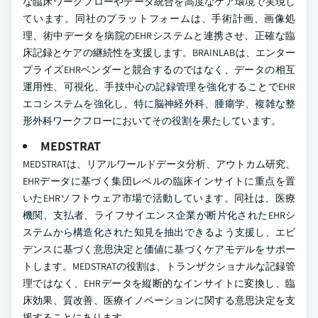
な臨床ワークフローやデータ統合を高度なケア環境で実現し
ています。同社のプラットフォームは、手術計画、画像処
理、術中データを病院のEHRシステムと連携させ、正確な臨
床記録とケアの継続性を支援します。BRAINLABは、エンター
プライズEHRベンダーと競合するのではなく、データの相互
運用性、可視化、手技中心の記録管理を強化することでEHR
エコシステムを強化し、特に脳神経外科、腫瘍学、複雑な整
形外科ワークフローにおいてその役割を果たしています。
MEDSTRAT
MEDSTRATは、リアルワールドデータ分析、アウトカム研究、
EHRデータに基づく集団レベルの臨床インサイトに重点を置
いたEHRソフトウェア市場で活動しています。同社は、医療
機関、支払者、ライフサイエンス企業が断片化されたEHRシ
ステムから構造化された知見を抽出できるよう支援し、エビ
デンスに基づく意思決定と価値に基づくケアモデルをサポー
トします。MEDSTRATの役割は、トランザクショナルな記録管
理ではなく、EHRデータを縦断的なインサイトに変換し、臨
床効果、質改善、医療イノベーションに関する意思決定を支
援することにあります。