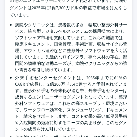
の他のエンドユーザーにセグメント化されています。病院セ
グメントは2025年に2億7,300万ドルの収益で市場をけん引し
ています。
病院やクリニックは、患者数の多さ、幅広い整形外科サー
ビス、統合型デジタルヘルスシステムの採用拡大により、
ソフトウェア市場を支配しています。これらの施設では、
臨床ドキュメント、画像管理、手術計画、収益サイクル管
理、アウトカム追跡などに整形外科ソフトウェアを広く活
用しています。先進的なITインフラ、専門人材の存在、部
門間の効率的な連携ニーズが、病院やクリニックからの強
い需要を牽引し続けています。
外来手術センターセグメントは、2035年までに6.1%の
CAGRで成長し、2億200万ドルに達すると予測されていま
す。整形外科手術の外来化が進む中、外来手術センターは
成長するエンドユーザーセグメントとなっています。整形
外科ソフトウェアは、これらの高スループット環境におい
て、ワークフロー効率化、スケジューリング、ドキュメン
ト、請求をサポートします。コスト効果の高い低侵襲手術
や入院期間の短縮に対するニーズの高まりが、このセグメ
ントの成長をけん引しています。