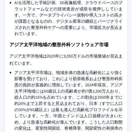
AIを活用した手術計画、3D画像処理、クラウドベースのプ
ラットフォームなどの技術進歩が成長を後押ししていま
す。一方で、データプライバシー規制や導入コストの高さ
が課題となるものの、デジタル変革の継続とパーソナライ
ズされた整形外科ケアへの需要により、市場拡大が見込ま
れています。
アジア太平洋地域の整形外科ソフトウェア市場
アジア太平洋地域は2025年に9,350万ドルの市場価値が見込ま
れています。
アジア太平洋市場は、地域全体の急速な高齢化により強く
影響を受けており、これにより筋骨格系および整形外科疾
患の負担が直接的に増加しています。2024年現在、アジア
太平洋地域には60歳以上の高齢者が約7億2,200万人おり、
総人口の約15%を占めています。この割合は2050年までに
約26%まで上昇すると見込まれており、日本（すでに人口
の30%が65歳以上）は最も進んだ高齢化プロファイルを示
しています。一方、中国とインドは人口規模が大きいた
め、より急速な高齢化が進んでいます。こうした人口動態
の変化は、変形性関節症、脊椎障害、関節変性の有病率の