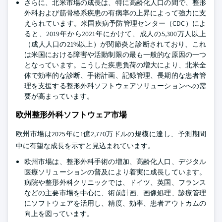
さらに、北米市場の成長は、特に高齢化人口の間で、整形
外科および筋骨格系疾患の有病率の上昇によって強力に支
えられています。米国疾病予防管理センター（CDC）によ
ると、2019年から2021年にかけて、成人の5,300万人以上
（成人人口の21%以上）が関節炎と診断されており、これ
は米国における障害や活動制限の最も一般的な原因の一つ
となっています。こうした疾患負荷の増大により、北米全
体で効率的な診断、手術計画、記録管理、長期的な患者管
理を支援する整形外科ソフトウェアソリューションへの需
要が高まっています。
欧州整形外科ソフトウェア市場
欧州市場は2025年に1億2,770万ドルの規模に達し、予測期間
中に有望な成長を示すと見込まれています。
欧州市場は、整形外科手術の増加、高齢化人口、デジタル
医療ソリューションの普及により着実に成長しています。
病院や整形外科クリニックでは、ドイツ、英国、フランス
などの主要市場を中心に、術前計画、画像処理、診療管理
にソフトウェアを活用し、精度、効率、患者アウトカムの
向上を図っています。