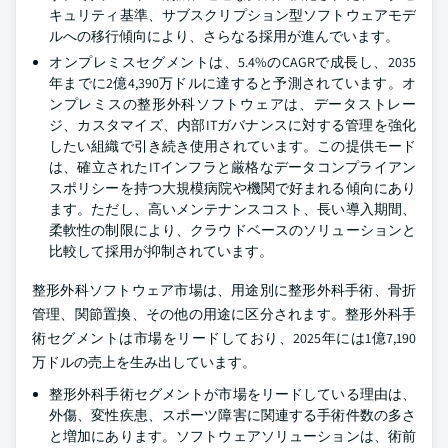
キュリティ基準、サブスクリプション型ソフトウェアモデ
ルへの移行傾向により、さらなる採用が進んでいます。
オンプレミスセグメントは、5.4%のCAGRで成長し、2035
年までに2億4,390万ドルに達すると予測されています。オ
ンプレミスの整形外科ソフトウェアは、データストレー
ジ、カスタマイズ、内部ITガバナンスに対する管理を強化
したい組織で引き続き使用されています。この提供モード
は、確立されたITインフラと厳格なデータコンプライアン
スポリシーを持つ大規模病院や機関で好まれる傾向にあり
ます。ただし、高いメンテナンスコスト、長い導入期間、
柔軟性の制限により、クラウドベースのソリューションと
比較して採用が抑制されています。
整形外科ソフトウェア市場は、用途別に整形外科手術、骨折
管理、関節置換、その他の用途に区分されます。整形外科手
術セグメントは市場をリードしており、2025年には1億7,190
万ドルの売上を生み出しています。
整形外科手術セグメントが市場をリードしている理由は、
外傷、変性疾患、スポーツ障害に関連する手術件数の多さ
と増加にあります。ソフトウェアソリューションは、術前