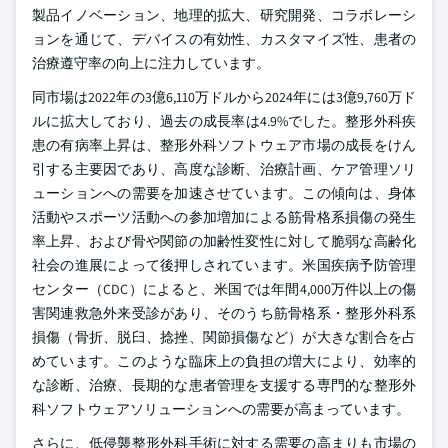
製品イノベーション、地理的拡大、研究開発、コラボレーシ
ョンを通じて、デバイスの有効性、カスタマイズ性、患者の
治療遵守率の向上に注力しています。
同市場は2022年の3億6,110万ドルから2024年には3億9,760万ド
ルに拡大しており、過去の成長率は4.9%でした。整形外科疾
患の有病率上昇は、整形外科ソフトウェア市場の成長をけん
引する主要因であり、高度な診断、治療計画、ケア管理ソリ
ューションへの需要を加速させています。この傾向は、身体
活動やスポーツ活動への参加増加による筋骨格系損傷の発生
率上昇、および骨や関節の加齢性変性に対して脆弱な高齢化
社会の進展によって後押しされています。米国疾病予防管理
センター（CDC）によると、米国では年間4,000万件以上の傷
害関連救急外来受診があり、そのうち筋骨格系・整形外科系
損傷（骨折、脱臼、捻挫、関節損傷など）が大きな割合を占
めています。このような臨床上の負担の増大により、効率的
な診断、治療、長期的な患者管理を支援する専門的な整形外
科ソフトウェアソリューションへの需要が高まっています。
さらに、低侵襲整形外科手術に対する需要の高まりも市場の