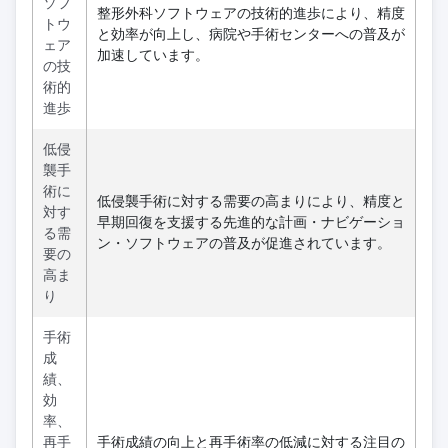
ソフ
整形外科ソフトウェアの技術的進歩により、精度
トウ
と効率が向上し、病院や手術センターへの普及が
ェア
加速しています。
の技
術的
進歩
低侵
襲手
術に
低侵襲手術に対する需要の高まりにより、精度と
対す
早期回復を支援する先進的な計画・ナビゲーショ
る需
ン・ソフトウェアの普及が促進されています。
要の
高ま
り
手術
成
績、
効
率、
再手
手術成績の向上と再手術率の低減に対する注目の