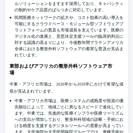
ルソリューションをますます採用しており、キャパシティ
の制約やケア品質のばらつきに対応しています。
民間医療ネットワークの拡大や、コスト効果の高い導入を
可能にするクラウドベース・モジュール型ソフトウェアプ
ラットフォームの普及も市場成長を支えています。医療の
デジタル化の進展と、意思決定支援ツールの臨床的利点に
対する認識の高まりにより、今後数年間でラテンアメリカ
全体における整形外科ソフトウェアの着実な普及が見込ま
れています。
東部およびアフリカの整形外科ソフトウェア市
場
中東・アフリカ市場は、2026年から2035年にかけて有望な成
長が見込まれています。
中東・アフリカ市場は、医療システムの成熟度や投資の優
先順位によって、地域ごとに異なるスピードで進化してい
ます。中東では、先進的な医療インフラや医療ツーリズム
への支出が増加しており、整形外科領域の診断・手術にお
ける精度を支援するデジタルツールへの需要が高まってい
ます。大学病院や大手民間病院グループでは、脊椎手術や