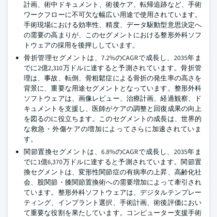
計画、術中ドキュメント、術後ケア、転帰追跡など、手術
ワークフローに不可欠な幅広い用途で使用されています。
手術現場における効率性、精度、データ駆動型意思決定へ
の需要の高まりが、このセグメントにおける整形外科ソフ
トウェアの採用を後押ししています。
骨折管理セグメントは、7.2%のCAGRで成長し、2035年ま
でに2億2,310万ドルに達すると予測されています。骨折管
理は、事故、転倒、骨粗鬆症による骨折の発生率の高さを
背景に、重要な用途セグメントとなっています。整形外科
ソフトウェアは、画像レビュー、治療計画、経過観察、ド
キュメントを支援し、医師がケアの調整と回復成果の向上
を図るのに役立ちます。このセグメントの成長は、世界的
な救急・外傷ケアの増加によってさらに加速されていま
す。
関節置換セグメントは、6.8%のCAGRで成長し、2035年ま
でに1億6,370万ドルに達すると予測されています。関節置
換セグメントは、変形性関節症の有病率の上昇、高齢化社
会、股関節・膝関節置換術への需要増加によって牽引され
ています。整形外科ソフトウェアは、デジタルテンプレー
ティング、インプラント選択、手術計画、術後評価におい
て重要な役割を果たしています。コンピューター支援手術