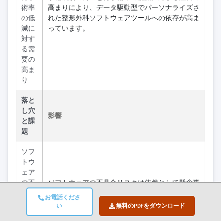
術率
高まりにより、データ駆動型でパーソナライズさ
の低
れた整形外科ソフトウェアツールへの依存が高ま
減に
っています。
対す
る需
要の
高ま
り
落と
し穴
影響
と課
題
ソフ
トウ
ェア
の不
ソフトウェアの不具合リスクは依然として懸念事
具合
項であり、厳格な検証と医師のトレーニングの必
お電話くださ
の潜
要性を浮き彫りにしています。
い
無料のPDFをダウンロード
在的