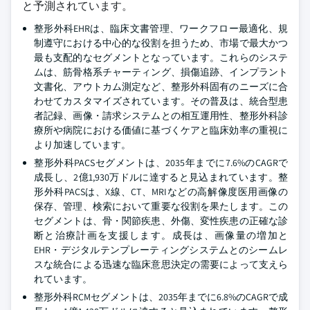
と予測されています。
整形外科EHRは、臨床文書管理、ワークフロー最適化、規
制遵守における中心的な役割を担うため、市場で最大かつ
最も支配的なセグメントとなっています。これらのシステ
ムは、筋骨格系チャーティング、損傷追跡、インプラント
文書化、アウトカム測定など、整形外科固有のニーズに合
わせてカスタマイズされています。その普及は、統合型患
者記録、画像・請求システムとの相互運用性、整形外科診
療所や病院における価値に基づくケアと臨床効率の重視に
より加速しています。
整形外科PACSセグメントは、2035年までに7.6%のCAGRで
成長し、2億1,930万ドルに達すると見込まれています。整
形外科PACSは、X線、CT、MRIなどの高解像度医用画像の
保存、管理、検索において重要な役割を果たします。この
セグメントは、骨・関節疾患、外傷、変性疾患の正確な診
断と治療計画を支援します。成長は、画像量の増加と
EHR・デジタルテンプレーティングシステムとのシームレ
スな統合による迅速な臨床意思決定の需要によって支えら
れています。
整形外科RCMセグメントは、2035年までに6.8%のCAGRで成