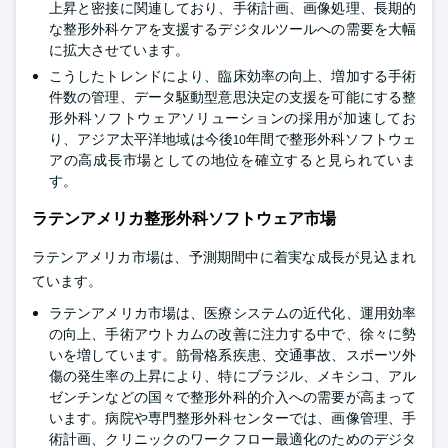
上昇と密接に関連しており、手術計画、画像処理、長期的
な整形外科ケアを支援するデジタルツールへの需要を大幅
に拡大させています。
こうしたトレンドにより、臨床効率の向上、増加する手術
件数の管理、データ駆動型意思決定の支援を可能にする整
形外科ソフトウェアソリューションの採用が加速してお
り、アジア太平洋地域は今後10年間で整形外科ソフトウェ
アの高成長市場としての地位を確立すると見られていま
す。
ラテンアメリカ整形外科ソフトウェア市場
ラテンアメリカ市場は、予測期間中に着実な成長が見込まれ
ています。
ラテンアメリカ市場は、医療システムの近代化、運用効率
の向上、手術アウトカムの改善に注力する中で、徐々に勢
いを増しています。筋骨格系疾患、交通事故、スポーツ外
傷の発生率の上昇により、特にブラジル、メキシコ、アル
ゼンチンなどの国々で整形外科的介入への需要が高まって
います。病院や専門整形外科センターでは、画像管理、手
術計画、クリニックのワークフロー最適化のためのデジタ