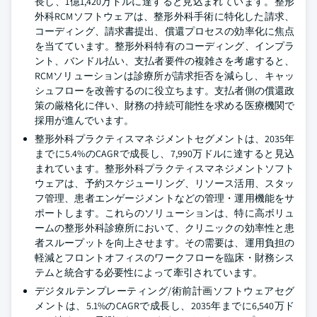
長し、1億1,420万ドルに達すると見込まれています。整形
外科RCMソフトウェアは、整形外科手術に特化した請求、
コーディング、請求書提出、償還プロセスの効率化に焦点
を当てています。整形外科特有のコーディング、インプラ
ント、バンドル払い、支払者要件の複雑さを考慮すると、
RCMソリューションは診療所が請求拒否を減らし、キャッ
シュフローを改善するのに役立ちます。支払者側の償還政
策の厳格化に伴い、財務の持続可能性を求める医療機関で
採用が進んでいます。
整形外科プラクティスマネジメントセグメントは、2035年
までに5.4%のCAGRで成長し、7,990万ドルに達すると見込
まれています。整形外科プラクティスマネジメントソフト
ウェアは、予約スケジューリング、リソース活用、スタッ
フ管理、患者エンゲージメントなどの管理・運用機能をサ
ポートします。これらのソリューションは、特に高ボリュ
ームの整形外科診療所において、クリニックの効率性と患
者スループットを向上させます。その需要は、運用負担の
軽減とフロントオフィスのワークフローを臨床・財務シス
テムと統合する必要性によって牽引されています。
デジタルテンプレーティング/術前計画ソフトウェアセグ
メントは、5.1%のCAGRで成長し、2035年までに6,540万ド