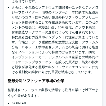
えられています。
さらに、小規模なソフトウェア開発者やニッチなテクノロ
ジープロバイダー、地域のベンダーが、専門的で相互運用
可能かつコスト効率の高い整形外科ソフトウェアソリュー
ションを提供することで存在感を高めています。このセグ
メントの成長は、AI支援計画、3D可視化、クラウド展開、
付加製造ワークフローの進歩によってけん引されており、
特に患者固有の器具やインプラントに注目が集まっていま
す。市場は、データ駆動型手術意思決定支援、アウトカム
分析、ロボット工学や画像システムとの統合における迅速
なイノベーションによって特徴づけられています。病院、
インプラントメーカー、デジタルヘルス企業との戦略的パ
ートナーシップやターゲットを絞った買収は、能力の拡大
と競争が激化する整形外科ソフトウェアエコシステムにお
ける差別化の維持に向けた重要な戦略となっています。
整形外科ソフトウェア市場の企業
整形外科ソフトウェア業界で活躍する注目企業には以下のよ
うな企業があります。
BRAINLAB