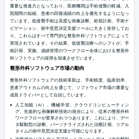
重要な推進力となっており、医療機関は手術侵襲の軽減、入
院期間の短縮、患者の回復成績の向上を優先するようになっ
ています。低侵襲手術は高度な画像診断、術前計画、手術ナ
ビゲーション、術中意思決定支援ツールに大きく依存してお
り、これらはすべて専門的な整形外科ソフトウェアによって
実現されています。その結果、低侵襲治療へのシフトが、手
術計画、実施、成績管理のワークフロー全体における整形外
科ソフトウェアの採用を加速させています。
整形外科ソフトウェア市場の動向
整形外科ソフトウェアの技術革新は、手術精度、臨床効率、
患者アウトカムの向上を通じて、ソフトウェア市場の重要な
成長ドライバーとして台頭しています。
人工知能（AI）、機械学習、クラウドコンピューティン
グ、先進的な画像解析技術の統合により、従来の整形外科
ワークフローが変革されつつあります。これにより、デー
タ駆動型の診断、パーソナライズされた治療計画、リアル
タイムの術中意思決定支援が可能になります。