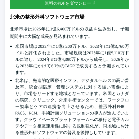
無料のPDFをダウンロード
北米の整形外科ソフトウェア市場
北米市場は2025年に1億6,460万ドルの収益を生み出し、予測
期間中に大幅な成長が見込まれています。
米国市場は2022年に1億3,200万ドル、2023年に1億3,760万
ドルと評価されました。市場規模は2025年に1億5,110万ド
ルに達し、2024年の1億4,390万ドルから成長し、2026年か
ら2035年にかけて6.7%のCAGRで成長すると予測されてい
ます。
北米は、先進的な医療インフラ、デジタルヘルスの高い普
及率、統合型臨床・管理システムに対する強い需要によ
り、市場をリードする地域となっています。米国とカナダ
の病院、クリニック、外来手術センターでは、ワークフロ
ー効率とケアの連携を向上させるため、整形外科EHR、
PACS、RCM、手術計画ソリューションの導入が進んでいま
す。クラウドベースプラットフォームへの移行と電子カル
テやデータ相互運用性に関する規制強化が、同地域におけ
る整形外科ソフトウェアの普及を後押ししています。