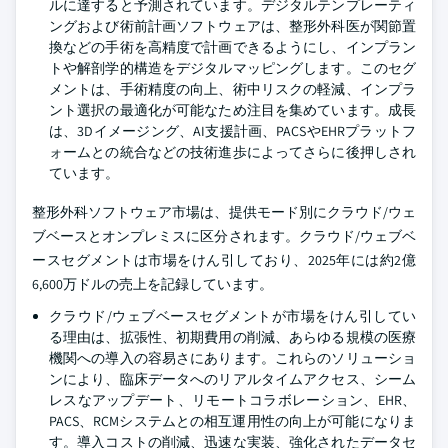
ルに達すると予測されています。デジタルテンプレーティ
ングおよび術前計画ソフトウェアは、整形外科医が関節置
換などの手術を高精度で計画できるようにし、インプラン
トや解剖学的構造をデジタルマッピングします。このセグ
メントは、手術精度の向上、術中リスクの軽減、インプラ
ント選択の最適化が可能なため注目を集めています。成長
は、3Dイメージング、AI支援計画、PACSやEHRプラットフ
ォームとの統合などの技術進歩によってさらに後押しされ
ています。
整形外科ソフトウェア市場は、提供モード別にクラウド/ウェ
ブベースとオンプレミスに区分されます。クラウド/ウェブベ
ースセグメントは市場をけん引しており、2025年には約2億
6,600万ドルの売上を記録しています。
クラウド/ウェブベースセグメントが市場をけん引してい
る理由は、拡張性、初期費用の削減、あらゆる規模の医療
機関への導入の容易さにあります。これらのソリューショ
ンにより、臨床データへのリアルタイムアクセス、シーム
レスなアップデート、リモートコラボレーション、EHR、
PACS、RCMシステムとの相互運用性の向上が可能になりま
す。導入コストの削減、迅速な実装、強化されたデータセ