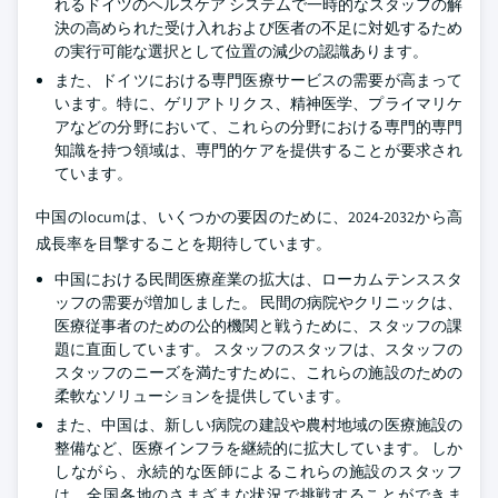
れるドイツのヘルスケア システムで一時的なスタッフの解
決の高められた受け入れおよび医者の不足に対処するため
の実行可能な選択として位置の減少の認識あります。
また、ドイツにおける専門医療サービスの需要が高まって
います。特に、ゲリアトリクス、精神医学、プライマリケ
アなどの分野において、これらの分野における専門的専門
知識を持つ領域は、専門的ケアを提供することが要求され
ています。
中国のlocumは、いくつかの要因のために、2024-2032から高
成長率を目撃することを期待しています。
中国における民間医療産業の拡大は、ローカムテンススタ
ッフの需要が増加しました。 民間の病院やクリニックは、
医療従事者のための公的機関と戦うために、スタッフの課
題に直面しています。 スタッフのスタッフは、スタッフの
スタッフのニーズを満たすために、これらの施設のための
柔軟なソリューションを提供しています。
また、中国は、新しい病院の建設や農村地域の医療施設の
整備など、医療インフラを継続的に拡大しています。 しか
しながら、永続的な医師によるこれらの施設のスタッフ
は、全国各地のさまざまな状況で挑戦することができま