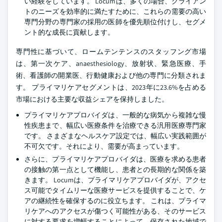
い経験をしています。 Locumは、多くの場合、クライアン
トのニーズを効率的に満たすために、これらの需要の高い
専門分野の専門家の採用の医師を優先順位付けし、セグメ
ント的な成長に貢献します。
専門性に基づいて、ロームテンテンスのスタッフング市場
は、第一次ケア、anaesthesiology、放射状、緊急医療、手
術、看護師の開業医、行動健康および他の専門に分類されま
す。 プライマリケアセグメントは、2023年に23.6%を占める
市場における主要な収益シェアを保持しました。
プライマリケアプロバイダは、一般的な病気から複雑な慢
性疾患まで、幅広い医療条件を治療できる汎用医療専門家
です。 さまざまなヘルスケア設定では、幅広い実践範囲が
不可欠です。それにより、需要が高まっています。
さらに、プライマリケアプロバイダは、医療を求める患者
の接触の第一点として機能し、患者との長期的な関係を築
きます。 Locumは、プライマリケアプロバイダが、アクセ
ス可能でタイムリーな医療サービスを提供することで、ケ
アの継続性を確保するのに役立ちます。 これは、プライマ
リケアへのアクセスが傷つく可能性がある、そのサービス
に対する要求を増幅することによって、保存された地域で