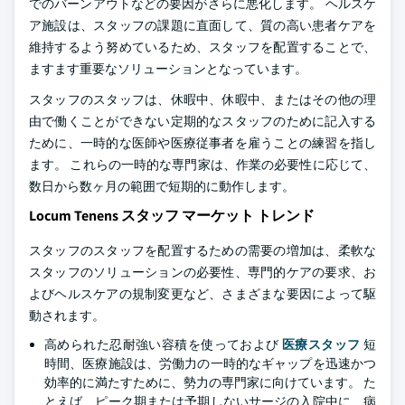
でのバーンアウトなどの要因がさらに悪化します。 ヘルスケ
ア施設は、スタッフの課題に直面して、質の高い患者ケアを
維持するよう努めているため、スタッフを配置することで、
ますます重要なソリューションとなっています。
スタッフのスタッフは、休暇中、休暇中、またはその他の理
由で働くことができない定期的なスタッフのために記入する
ために、一時的な医師や医療従事者を雇うことの練習を指し
ます。 これらの一時的な専門家は、作業の必要性に応じて、
数日から数ヶ月の範囲で短期的に動作します。
Locum Tenens スタッフ マーケット トレンド
スタッフのスタッフを配置するための需要の増加は、柔軟な
スタッフのソリューションの必要性、専門的ケアの要求、お
よびヘルスケアの規制変更など、さまざまな要因によって駆
動されます。
高められた忍耐強い容積を使っておよび
医療スタッフ
短
時間、医療施設は、労働力の一時的なギャップを迅速かつ
効率的に満たすために、勢力の専門家に向けています。 た
とえば、ピーク期または予期しないサージの入院中に、病