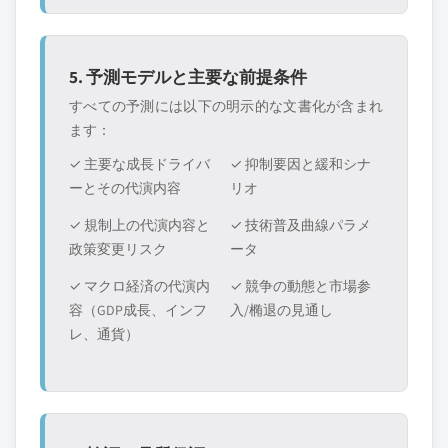
5. 予測モデルと主要な前提条件
すべての予測には以下の明示的な文書化が含まれ
ます：
✓ 主要な成長ドライバ
✓ 抑制要因と緩和シナ
ーとその代演内容
リオ
✓ 規制上の代演内容と
✓ 技術普及曲線パラメ
政策変更リスク
ータ
✓ マクロ経済の代演内
✓ 競争の動態と市場参
容（GDP成長、インフ
入/椭退の見通し
レ、通貨）