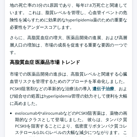
地の死亡率の3分の1原因であり、毎年17.8万死亡と関連して
います。 これは、脂質レベルを管理し、心血管イベントの危
険性を減らすために効果的なhyperlipidemia薬のための重要な
必要性をアンダースコアします。
さらに、高脂質血症の増大、医薬品開発の進展、および高層
層人口の増加は、市場の成長を促進する重要な要因の一つで
す。
高脂質血症 医薬品市場 トレンド
市場での医薬品開発の進歩は、高脂質レベルと関連する心臓
血管リスクを管理するためのアプローチを革命化しました。
PCSK9阻害剤などの革新的な治療法の導入
遺伝子治療
、およ
び組合せの処置はhyperlipidemia管理の効力そして便利を大幅
に高めました。
evolocumabやalirocumabなどのPCSK9阻害薬は、薬物の画
期的なクラスとして登場しました。 彼らは、タンパク質
PCSK9を阻害することにより、低密度リポタンパク質コレ
ステロール(LDL-C)レベルの大幅な減少につながります。 こ