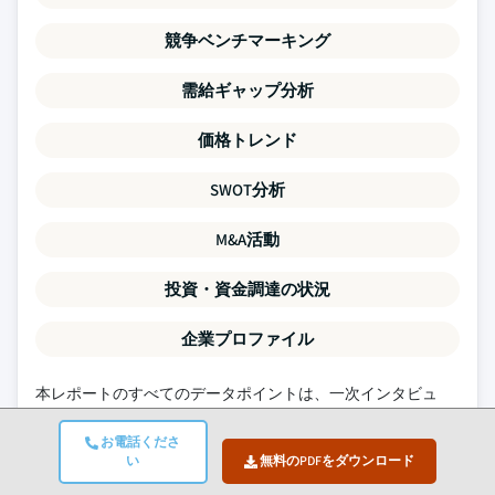
競争ベンチマーキング
需給ギャップ分析
価格トレンド
SWOT分析
M&A活動
投資・資金調達の状況
企業プロファイル
本レポートのすべてのデータポイントは、一次インタビュ
ー、真のボトムアップモデリング、および厳密なクロスチェ
お電話くださ
ックによって検証されています。
当社のリサーチプロセスに
い
無料のPDFをダウンロード
ついて設明を読む →