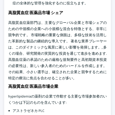
症の全体的な管理を強化するのに役立ちます。
高脂質血症 医薬品市場 シェア
高脂質血症薬部門は、主要なグローバル企業と市場シェアの
ための中規模の企業への小規模な混合を特徴とする、非常に
競争的です。 市場戦略の重要な側面は、多様な技術を活用し
た革新的な製品の継続的な導入です。 著名な業界プレーヤー
は、このダイナミックな風景に著しい影響を発揮します。, 多
くの場合、研究開発の実質的な投資を通じて進歩を進めます.
高脂血症薬の承認のための厳格な規制要件と高初期資本投資
の必要性は、新しい参入者のためのハードルを作成します。
その結果、小さい選手は、確立された企業と競争するために
特定の療法に焦点を合わせることが多い。
高脂質血症 医薬品市場企業
hyperlipidemiaの薬剤の企業で作動する主要な市場参加者のい
くつかは下記のものを含んでいます:
アストラゼネカ PLC