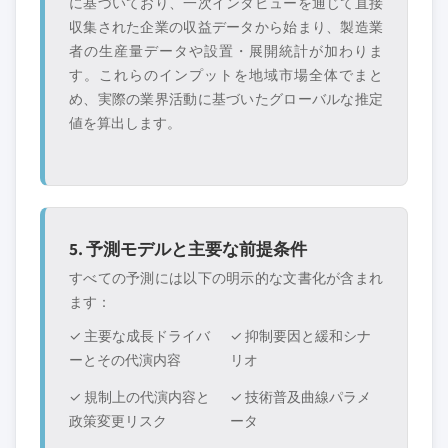
に基づいており、一次インタビューを通じて直接
収集された企業の収益データから始まり、製造業
者の生産量データや設置・展開統計が加わりま
す。これらのインプットを地域市場全体でまと
め、実際の業界活動に基づいたグローバルな推定
値を算出します。
5. 予測モデルと主要な前提条件
すべての予測には以下の明示的な文書化が含まれ
ます：
✓ 主要な成長ドライバ
✓ 抑制要因と緩和シナ
ーとその代演内容
リオ
✓ 規制上の代演内容と
✓ 技術普及曲線パラメ
政策変更リスク
ータ