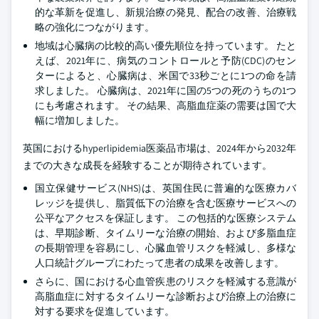
的な革新を促進し、新規治療の発見、配合の改善、治療戦
略の強化につながります。
地域は心臓病の比較的高い優先順位を持っています。 たと
えば、2021年に、病気のコントロールと予防(CDC)のセン
ターによると、心臓病は、米国で33秒ごとに1つの命を請
求しました。 心臓病は、2021年に国の5つの死のうちの1つ
にも考慮されます。 その結果、高脂血症薬の需要は国で大
幅に増加しました。
英国におけるhyperlipidemia医薬品市場は、2024年から2032年
までの大きな成長を経験することが期待されています。
国立保健サービス(NHS)は、英国住民に普遍的な医療カバ
レッジを提供し、脂質低下の治療を含む医療サービスへの
公平なアクセスを保証します。 この包括的な医療システム
は、早期診断、タイムリーな治療の開始、および多脂血症
の長期管理を容易にし、心臓血管リスクを軽減し、多様な
人口統計グループにわたって患者の成果を改善します。
さらに、国における心血管疾患のリスクを軽減する意識が
高脂血症に対するタイムリーな診断および治療上の治療に
対する要求を促進しています。