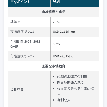
主なポイント
詳細
市場規模と成長
基準年
2023
市場規模で 2023
USD 21.6 Billion
予測期間 2024 - 2032
3.2%
CAGR
市場規模で 2032
USD 28.5 Billion
主要な市場動向
高脂質血症の有利性
医薬品開発の進歩
心血管疾患の発生率の拡
成長要因
大
有利な人口