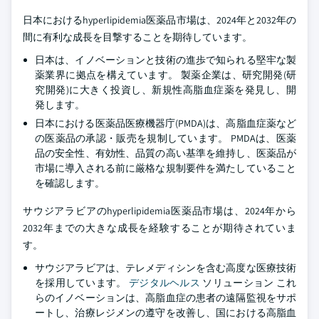
日本におけるhyperlipidemia医薬品市場は、2024年と2032年の
間に有利な成長を目撃することを期待しています。
日本は、イノベーションと技術の進歩で知られる堅牢な製
薬業界に拠点を構えています。 製薬企業は、研究開発(研
究開発)に大きく投資し、新規性高脂血症薬を発見し、開
発します。
日本における医薬品医療機器庁(PMDA)は、高脂血症薬など
の医薬品の承認・販売を規制しています。 PMDAは、医薬
品の安全性、有効性、品質の高い基準を維持し、医薬品が
市場に導入される前に厳格な規制要件を満たしていること
を確認します。
サウジアラビアのhyperlipidemia医薬品市場は、2024年から
2032年までの大きな成長を経験することが期待されていま
す。
サウジアラビアは、テレメディシンを含む高度な医療技術
を採用しています。
デジタルヘルス
ソリューション これ
らのイノベーションは、高脂血症の患者の遠隔監視をサポ
ートし、治療レジメンの遵守を改善し、国における高脂血