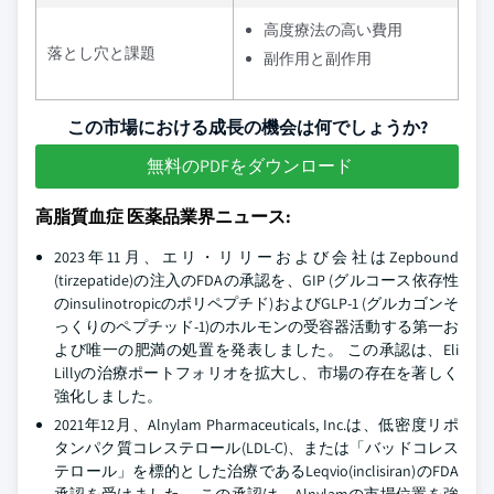
高度療法の高い費用
落とし穴と課題
副作用と副作用
この市場における成長の機会は何でしょうか?
無料のPDFをダウンロード
高脂質血症 医薬品業界ニュース:
2023年11月、エリ・リリーおよび会社はZepbound
(tirzepatide)の注入のFDAの承認を、GIP (グルコース依存性
のinsulinotropicのポリペプチド)およびGLP-1 (グルカゴンそ
っくりのペプチッド-1)のホルモンの受容器活動する第一お
よび唯一の肥満の処置を発表しました。 この承認は、Eli
Lillyの治療ポートフォリオを拡大し、市場の存在を著しく
強化しました。
2021年12月、Alnylam Pharmaceuticals, Inc.は、低密度リポ
タンパク質コレステロール(LDL-C)、または「バッドコレス
テロール」を標的とした治療であるLeqvio(inclisiran)のFDA