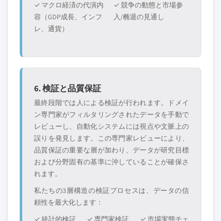
✓ マクロ経済の代演内
✓ 競争の動態と市場参
容（GDP成長、インフ
入/椭退の見通し
レ、通貨）
6. 検証と品質保証
最終段階では人による検証が行われます。ドメイ
ン専門家がフィルタリングされたデータを手動で
レビューし、自動化システムには視点や文脈上の
誤りを発見します。この専門家レビューにより、
品質保証の重要な層が加わり、データが研究目標
および分野固有の基準に沖していることが確保さ
れます。
私たちの3層構造の検証プロセスは、データの信
頼性を最大化します：
✓ 統計的検証
✓ 専門家検証
✓ 市場実態チェ