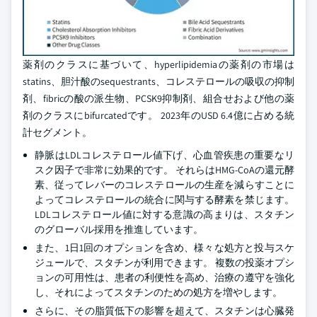
薬剤のクラスに基づいて、hyperlipidemiaの薬剤の市場は
statins、胆汁酸のsequestrants、コレステロールの吸収の抑制
剤、fibricの酸の派生物、PCSK9抑制剤、組合せおよび他の薬
剤のクラスにbifurcatedです。 2023年のUSD 6.4億に占める統
計セグメント。
静脈はLDLコレステロール値下げ、心血管疾患の重要なリ
スク因子で非常に効果的です。 それらはHMG-CoAの還元酵
素、従ってレバーのコレステロールの生産を減らすことに
よってコレステロールの統合に関与する酵素を禁じます。
LDLコレステロール値に対する意識の高まりは、スタチン
のグローバル採用を推進しています。
また、1日1回のオプションを含め、様々な処方と投与スケ
ジュールで、スタチンが利用できます。 複数の投薬オプシ
ョンの可用性は、患者の利便性を高め、治療の遵守を強化
し、それによってスタチンのための処方を増やします。
さらに、その脂質低下の影響を超えて、スタチンは心臓発