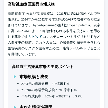
高脂質血症 医薬品市場規模
高脂質血症 医薬品市場規模は、2023年に約21.6億米ドルで評
価され、2024年から2032年まで3.2%のCAGRで成長すると推定
されています。 hyperlipidemiaの薬剤はhyperlipidemia、異常
に高いレベルによって特徴付けられる条件を扱うのに使用さ
れる薬物です
リピッド
コレステロールやトリグリセリドなど
の血液中の脂肪。 これらの薬は、心臓発作や脳卒中を含む心
血管疾患のリスクを減らすために、脂質レベルを下げること
を目指しています。
高脂血症治療薬市場の主要ポイント
市場規模と成長
2023年の市場規模：216億米ドル
2032年の市場予測規模：285億米ドル
年平均成長率（2024年～2032年）：3.2%
主な市場促進要因