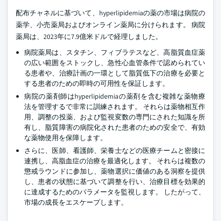
配布チャネルに基づいて、hyperlipidemiaの薬の市場は病院の
薬学、小売薬局およびオンライン薬局に分けられます。 病院
薬局は、2023年に7.9億米ドルで経理しました。
病院薬局は、スタチン、フィブラテスなど、高脂質血症薬
の広い範囲をストックし、急性心血管条件で認められてい
る患者や、治療計画の一環として脂質低下の治療を必要と
する患者のための即時の可用性を保証します。
病院の薬剤師はhyperlipidemiaの薬剤を含む複雑な薬物療
法を管理するで非常に訓練されます。 それらは薬物相互作
用、調整の投薬、および監視変数の専門にされた知識を所
有し、脂質障害の病院化された患者のための安全で、有効
な薬物使用を保障します。
さらに、医師、看護師、栄養士などの医療チームと密接に
連携し、高脂血症の治療を最適化します。 それらは複数の
懲戒ラウンドに参加し、薬物選択に価値のある洞察を提供
し、患者の状態に基づいて調整を行い、治療目標を効果的
に達成するためのパラメータを監視します。 したがって、
市場の成長をエスケープします。