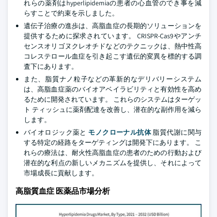
れらの薬剤はhyperlipidemiaの患者の心血管のでき事を減
らすことで約束を示しました。
遺伝子治療の進歩は、高脂血症の長期的ソリューションを
提供するために探求されています。 CRISPR-Cas9やアンチ
センスオリゴヌクレオチドなどのテクニックは、熱中性高
コレステロール血症を引き起こす遺伝的変異を標的する調
査下にあります。
また、脂質ナノ粒子などの革新的なデリバリーシステム
は、高脂血症薬のバイオアベイラビリティと有効性を高め
るために開発されています。 これらのシステムはターゲッ
ト ティッシュに薬剤配達を改善し、潜在的な副作用を減ら
します。
バイオロジック薬と
モノクローナル抗体
脂質代謝に関与
する特定の経路をターゲティングは開発下にあります。 こ
れらの療法は、耐火性高脂血症の患者のための行動および
潜在的な利点の新しいメカニズムを提供し、それによって
市場成長に貢献します。
高脂質血症 医薬品市場分析