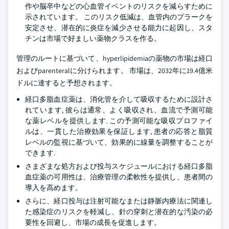
作や脳卒中などの心血管イベントのリスクを減らすために
示されています。 このリスク低減は、血管内のプラークを
安定させ、潜在的に炎症を減少させる能力に起因し、スタ
チンは市場で好ましい薬物クラスを作る。
管理のルートに基づいて、hyperlipidemiaの薬物の市場は経口
およびparenteralに分けられます。 市場は、2032年に19.4億米
ドルに達すると予想されます。
経口多脂血症薬は、消化管を介して吸収するために設計さ
れています, 彼らは通常、よく吸収され、血流で予測可能
な薬レベルを提供します. この予測可能な吸収プロファイ
ルは、一貫した治療効果を保証します, 患者の応答と脂質
レベルの監視に基づいて、効果的に線量を調整することが
できます.
さまざまな処方および投与スケジュールにおける経口多脂
血症薬の可用性は、治療管理の柔軟性を提供し、患者間の
導入を高めます。
さらに、経口投与は注射可能なまたは静脈内療法に関連し
た感染症のリスクを軽減し、針の穿刺と潜在的な汚染の必
要性を回避し、市場の成長を促進します。