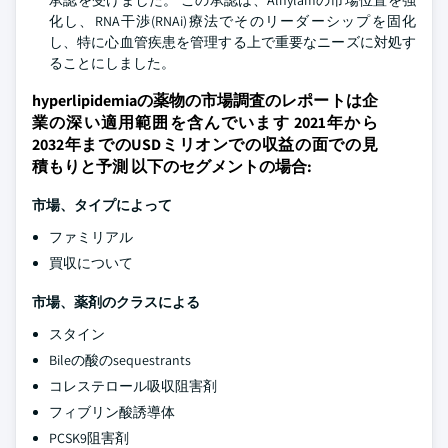
承認を受けました。 この承認は、Alnylamの市場位置を強
化し、RNA干渉(RNAi)療法でそのリーダーシップを固化
し、特に心血管疾患を管理する上で重要なニーズに対処す
ることにしました。
hyperlipidemiaの薬物の市場調査のレポートは企
業の深い適用範囲を含んでいます 2021年から
2032年までのUSDミリオンでの収益の面での見
積もりと予測 以下のセグメントの場合:
市場、タイプによって
ファミリアル
買収について
市場、薬剤のクラスによる
スタイン
Bileの酸のsequestrants
コレステロール吸収阻害剤
フィブリン酸誘導体
PCSK9阻害剤