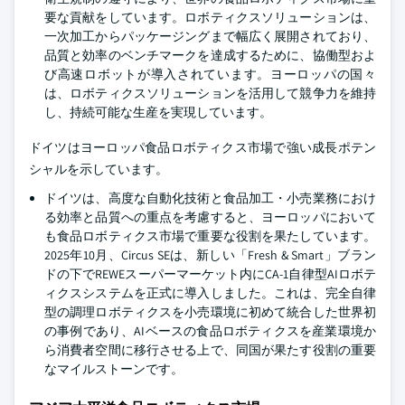
要な貢献をしています。ロボティクスソリューションは、
一次加工からパッケージングまで幅広く展開されており、
品質と効率のベンチマークを達成するために、協働型およ
び高速ロボットが導入されています。ヨーロッパの国々
は、ロボティクスソリューションを活用して競争力を維持
し、持続可能な生産を実現しています。
ドイツはヨーロッパ食品ロボティクス市場で強い成長ポテン
シャルを示しています。
ドイツは、高度な自動化技術と食品加工・小売業務におけ
る効率と品質への重点を考慮すると、ヨーロッパにおいて
も食品ロボティクス市場で重要な役割を果たしています。
2025年10月、Circus SEは、新しい「Fresh & Smart」ブラン
ドの下でREWEスーパーマーケット内にCA-1自律型AIロボテ
ィクスシステムを正式に導入しました。これは、完全自律
型の調理ロボティクスを小売環境に初めて統合した世界初
の事例であり、AIベースの食品ロボティクスを産業環境か
ら消費者空間に移行させる上で、同国が果たす役割の重要
なマイルストーンです。