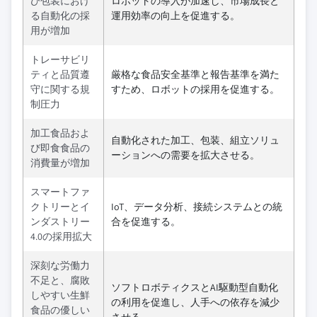
び包装におけ
ロボットの導入が加速し、市場成長と
る自動化の採
運用効率の向上を促進する。
用が増加
トレーサビリ
ティと品質遵
厳格な食品安全基準と報告基準を満た
守に関する規
すため、ロボットの採用を促進する。
制圧力
加工食品およ
自動化された加工、包装、組立ソリュ
び即食食品の
ーションへの需要を拡大させる。
消費量が増加
スマートファ
クトリーとイ
IoT、データ分析、接続システムとの統
ンダストリー
合を促進する。
4.0の採用拡大
深刻な労働力
不足と、腐敗
ソフトロボティクスとAI駆動型自動化
しやすい生鮮
の利用を促進し、人手への依存を減少
食品の優しい
させる。