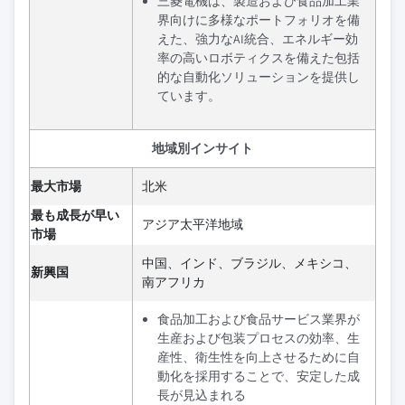
三菱電機は、製造および食品加工業
界向けに多様なポートフォリオを備
えた、強力なAI統合、エネルギー効
率の高いロボティクスを備えた包括
的な自動化ソリューションを提供し
ています。
地域別インサイト
最大市場
北米
最も成長が早い
アジア太平洋地域
市場
中国、インド、ブラジル、メキシコ、
新興国
南アフリカ
食品加工および食品サービス業界が
生産および包装プロセスの効率、生
産性、衛生性を向上させるために自
動化を採用することで、安定した成
長が見込まれる