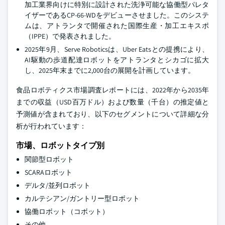
加工業界向けに特別に設計された洗浄可能な協働型パレタ
イザーであるCP-66-WDをデビューさせました。このシステ
ムは、アトランタで開催された国際生産・加工エキスポ
（IPPE）で発表されました。
2025年9月、Serve Roboticsは、Uber Eatsとの提携により、
AI駆動の歩道配達ロボットをアトランタとシカゴに拡大
し、2025年末までに2,000台の展開を計画しています。
食品ロボティクス市場調査レポートには、2022年から2035年
までの収益（USD百万ドル）および数量（千台）の推定値と
予測値が含まれており、以下のセグメントについて詳細な分
析が行われています：
市場、ロボットタイプ別
関節型ロボット
SCARAロボット
デルタ/並列ロボット
カルテシアン/ガントリー型ロボット
協働ロボット（コボット）
その他