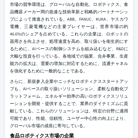
市場の競争環境は、グローバルな自動化、ロボティクス、食
品機器メーカー間の急速な技術革新と戦略的パートナーシッ
プによって推進されている。ABB、FANUC、KUKA、ヤスカワ
電機、三菱電機などの主要プレイヤーは、世界市場の約
46.6%のシェアを占めている。これらの企業は、ロボットの
器用さを向上させ、処理速度を高め、取り扱いを衛生的にす
るために、AIベースの制御システムを組み込むなど、R&Dに
大幅な投資を行っている。各地域での協業、合弁事業、生産
能力の拡大は、需要の増加に対応するために、流通チャネル
を強化するために一般的なことである。
さらに、新規参入企業やニッチなロボティクススタートアッ
プも、AIベースの取り扱いソリューション、柔軟な自動化プ
ラットフォーム、エネルギー効率の高いロボティクスソリュ
ーションを開発・提供することで、業界のダイナミズムに貢
献している。これらのソリューションは、特定の分野に適用
可能であり、性能、信頼性、ユーザー中心性の向上により、
グローバル市場の成長に寄与している。
食品ロボティクス市場の企業