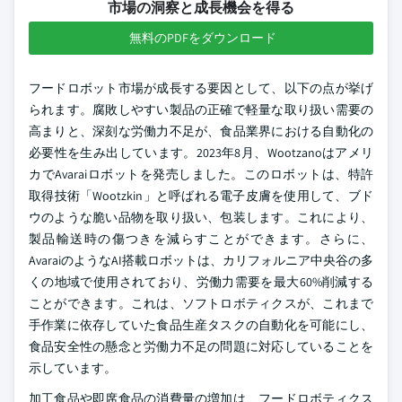
市場の洞察と成長機会を得る
無料のPDFをダウンロード
フードロボット市場が成長する要因として、以下の点が挙げ
られます。腐敗しやすい製品の正確で軽量な取り扱い需要の
高まりと、深刻な労働力不足が、食品業界における自動化の
必要性を生み出しています。2023年8月、Wootzanoはアメリ
カでAvaraiロボットを発売しました。このロボットは、特許
取得技術「Wootzkin」と呼ばれる電子皮膚を使用して、ブド
ウのような脆い品物を取り扱い、包装します。これにより、
製品輸送時の傷つきを減らすことができます。さらに、
AvaraiのようなAI搭載ロボットは、カリフォルニア中央谷の多
くの地域で使用されており、労働力需要を最大60%削減する
ことができます。これは、ソフトロボティクスが、これまで
手作業に依存していた食品生産タスクの自動化を可能にし、
食品安全性の懸念と労働力不足の問題に対応していることを
示しています。
加工食品や即席食品の消費量の増加は、フードロボティクス