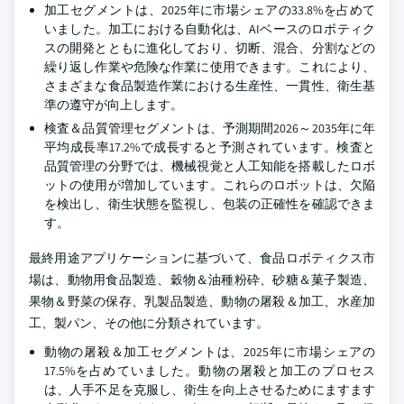
加工セグメントは、2025年に市場シェアの33.8%を占めて
いました。加工における自動化は、AIベースのロボティク
スの開発とともに進化しており、切断、混合、分割などの
繰り返し作業や危険な作業に使用できます。これにより、
さまざまな食品製造作業における生産性、一貫性、衛生基
準の遵守が向上します。
検査＆品質管理セグメントは、予測期間2026～2035年に年
平均成長率17.2%で成長すると予測されています。検査と
品質管理の分野では、機械視覚と人工知能を搭載したロボ
ットの使用が増加しています。これらのロボットは、欠陥
を検出し、衛生状態を監視し、包装の正確性を確認できま
す。
最終用途アプリケーションに基づいて、食品ロボティクス市
場は、動物用食品製造、穀物＆油種粉砕、砂糖＆菓子製造、
果物＆野菜の保存、乳製品製造、動物の屠殺＆加工、水産加
工、製パン、その他に分類されています。
動物の屠殺＆加工セグメントは、2025年に市場シェアの
17.5%を占めていました。動物の屠殺と加工のプロセス
は、人手不足を克服し、衛生を向上させるためにますます