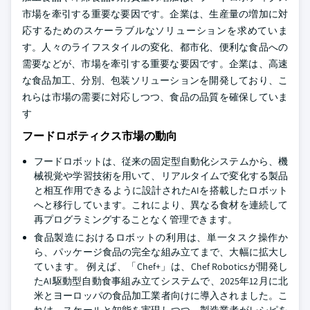
市場を牽引する重要な要因です。企業は、生産量の増加に対
応するためのスケーラブルなソリューションを求めていま
す。人々のライフスタイルの変化、都市化、便利な食品への
需要などが、市場を牽引する重要な要因です。企業は、高速
な食品加工、分別、包装ソリューションを開発しており、こ
れらは市場の需要に対応しつつ、食品の品質を確保していま
す
フードロボティクス市場の動向
フードロボットは、従来の固定型自動化システムから、機
械視覚や学習技術を用いて、リアルタイムで変化する製品
と相互作用できるように設計されたAIを搭載したロボット
へと移行しています。これにより、異なる食材を連続して
再プログラミングすることなく管理できます。
食品製造におけるロボットの利用は、単一タスク操作か
ら、パッケージ食品の完全な組み立てまで、大幅に拡大し
ています。
例えば、「Chef+」は、Chef Roboticsが開発し
たAI駆動型自動食事組み立てシステムで、2025年12月に北
米とヨーロッパの食品加工業者向けに導入されました。こ