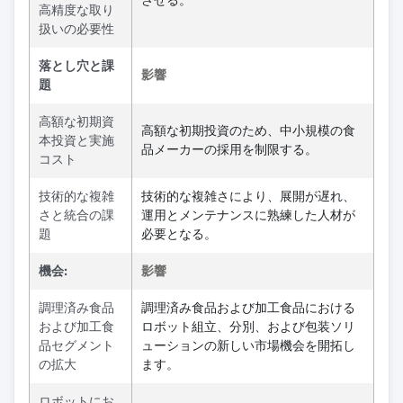
高精度な取り
扱いの必要性
落とし穴と課
影響
題
高額な初期資
高額な初期投資のため、中小規模の食
本投資と実施
品メーカーの採用を制限する。
コスト
技術的な複雑
技術的な複雑さにより、展開が遅れ、
さと統合の課
運用とメンテナンスに熟練した人材が
題
必要となる。
機会:
影響
調理済み食品
調理済み食品および加工食品における
および加工食
ロボット組立、分別、および包装ソリ
品セグメント
ューションの新しい市場機会を開拓し
の拡大
ます。
ロボットにお