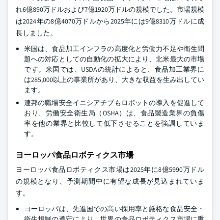
れ6億890万ドルおよび7億1920万ドルの規模でした。市場規模
は2024年の8億4070万ドルから2025年には9億8310万ドルに成
長しました。
米国は、食品加工インフラの高度化と労働力不足や衛生問
題への対応としての自動化の拡大により、北米最大の市場
です。米国では、USDAの統計によると、食品加工業界に
は285,000以上の事業所があり、大きな収益を生み出してい
ます。
連邦の職場安全イニシアチブもロボットの導入を促進して
おり、労働安全衛生局（OSHA）は、食品製造業界の負傷
率を他の業界と比較して低下させることを強調していま
す。
ヨーロッパ食品ロボティクス市場
ヨーロッパ食品ロボティクス市場は2025年に8億5990万ドル
の規模となり、予測期間中に有望な成長が見込まれていま
す。
ヨーロッパは、先進国での高い採用率と厳格な食品安全・
衛生規制の遵守により、世界の食品ロボティクス市場に重