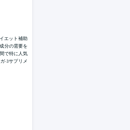
 ダイエット補助
成分の需要を
の間で特に人気
ガ-3サプリメ