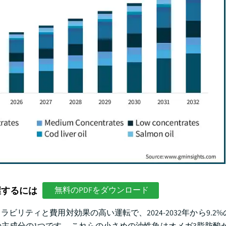
握するには
無料のPDFをダウンロード
ティと費用対効果の高い運転で、2024-2032年から9.2%の
/DHA 成分の主成分の1つです。 これらの小さめの油性魚はオメガ3脂肪酸