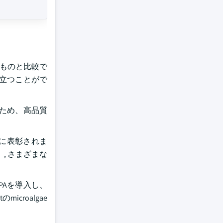
たものと比較で
役立つことがで
ため、高品質
めに表彰されま
, さまざまな
EPAを導入し、
icroalgae