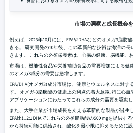
食品におけるオメガ3の栄養表示に関する厳格な
市場の洞察と成長機会
例えば、2023年10月には、EPAやDHAなどのオメガ
きる。 研究開発の10年後、この革新的な技術は海洋の
きます。 これらの必須栄養素は、心臓の健康、脳機能、
市場は、機能性食品や栄養補助食品の需要増加による健康
のオメガ3成分の需要は急増します。
EPA/DHA(オメガ3)成分市場は、健康とウェルネス
す。 オメガ-3脂肪酸の健康上の利点の増大意識, 特に心血
アプリケーションにわたってこれらの成分の需要を駆動し
また、大手企業が市場成長を支える革新的な製品が誕生しました。 た
EPA比に2:1 DHAでこれらの必須脂肪酸の500 mgを提供するサプリメ
から持続可能に供給され、酸化を最小限に抑えるために設