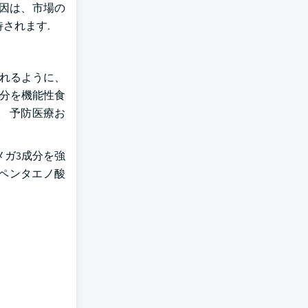
因は、市場の
されます.
されるように、
成分を機能性食
 予防医療お
オメガ3成分を強
サペンタエノ酸