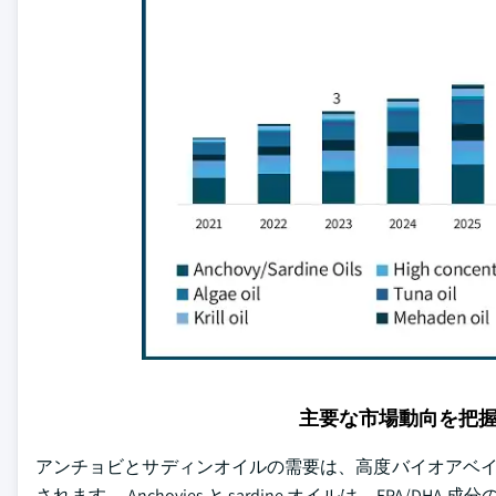
主要な市場動向を把
アンチョビとサディンオイルの需要は、高度バイオアベイラビリ
されます。 Anchovies と sardine オイルは、EPA