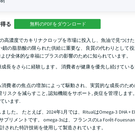
規制
を得る
無料のPDFをダウンロード
3脂肪酸の高濃度でカキリナクロップを市場に投入し、魚油で見つけ
長い鎖の脂肪酸の限られた供給に重要な、良質の代わりとして
および全体的な幸福にプラスの影響のために知られています。
成長をさらに経験します。 消費者が健康を優先し続けている
に対する消費者の焦点の増加によって駆動され、実質的な成長のた
管リスクを減らすこと, 認知機能をサポート, 炎症を管理します。
ています.
とえば、2024年1月では、RitualはOmega-3 DHA + 
ントです。 omega-3sは、フランスのLa Forêt-Fouesnantのm
計された特許技術を使用して製造されています。