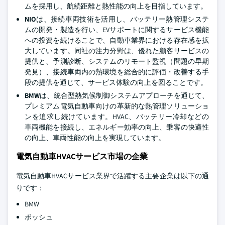
ムを採用し、航続距離と熱性能の向上を目指しています。
NIO
は、接続車両技術を活用し、バッテリー熱管理システ
ムの開発・製造を行い、EVサポートに関するサービス機能
への投資を続けることで、自動車業界における存在感を拡
大しています。同社の注力分野は、優れた顧客サービスの
提供と、予測診断、システムのリモート監視（問題の早期
発見）、接続車両内の熱環境を総合的に評価・改善する手
段の提供を通じて、サービス体験の向上を図ることです。
BMW
は、統合型熱気候制御システムアプローチを通じて、
プレミアム電気自動車向けの革新的な熱管理ソリューショ
ンを追求し続けています。HVAC、バッテリー冷却などの
車両機能を接続し、エネルギー効率の向上、乗客の快適性
の向上、車両性能の向上を実現しています。
電気自動車HVACサービス市場の企業
電気自動車HVACサービス業界で活躍する主要企業は以下の通
りです：
BMW
ボッシュ