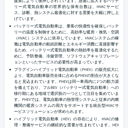
援策によって後押しされています。急速に拡大するバッテ
リー式電気自動車の世界的な保有台数は、HVACサービ
ス、診断、熱システム最適化に対する需要を大幅に押し上
げています。
バッテリー式電気自動車は、乗客の快適性を確保しバッテ
リーの温度を制御するために、高効率な暖房・換気・空調
（HVAC）システムに依存しています。HVACシステムの稼
働は電気自動車の航続距離とエネルギー消費に直接影響す
るため、バッテリー式電気自動車の熱効率を最適化するた
めに、予防整備、冷媒管理、ソフトウェアキャリブレーシ
ョンといったサービスの必要性が高まっています。
プラグインハイブリッド電気自動車（PHEV）の販売拡大に
より、電気自動車販売全体に占めるPHEVの割合が大きくな
ると見込まれています。PHEVは同一車両内に2つの動力源
を備えており、フルBEV（バッテリー式電気自動車）への
移行期にある地域で選択肢の一つとして注目を集めていま
す。PHEVでは、電気自動車の熱管理システムと従来の内燃
機関の暖房システムの両方をサポートする統合型HVACサ
ービスソリューションが求められます。
ハイブリッド電気自動車（HEV）の存在により、HVACの修
理・整備サービスの継続的な需要が生まれています。HEV