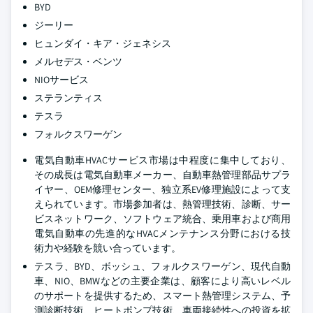
BYD
ジーリー
ヒュンダイ・キア・ジェネシス
メルセデス・ベンツ
NIOサービス
ステランティス
テスラ
フォルクスワーゲン
電気自動車HVACサービス市場は中程度に集中しており、
その成長は電気自動車メーカー、自動車熱管理部品サプラ
イヤー、OEM修理センター、独立系EV修理施設によって支
えられています。市場参加者は、熱管理技術、診断、サー
ビスネットワーク、ソフトウェア統合、乗用車および商用
電気自動車の先進的なHVACメンテナンス分野における技
術力や経験を競い合っています。
テスラ、BYD、ボッシュ、フォルクスワーゲン、現代自動
車、NIO、BMWなどの主要企業は、顧客により高いレベル
のサポートを提供するため、スマート熱管理システム、予
測診断技術、ヒートポンプ技術、車両接続性への投資を拡