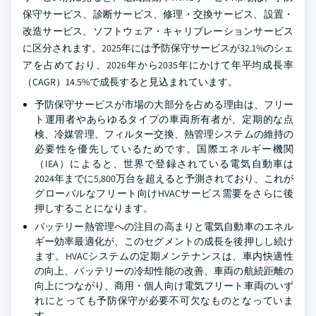
保守サービス、診断サービス、修理・交換サービス、設置・
改造サービス、ソフトウェア・キャリブレーションサービス
に区分されます。2025年には予防保守サービスが32.1%のシェ
アを占めており、2026年から2035年にかけて年平均成長率
（CAGR）14.5%で成長すると見込まれています。
予防保守サービスが市場の大部分を占める理由は、フリー
ト運用者やあらゆるタイプの車両所有者が、定期的な点
検、冷媒管理、フィルター交換、熱管理システムの維持の
必要性を優先しているためです。国際エネルギー機関
（IEA）によると、世界で登録されている電気自動車は
2024年までに5,800万台を超えると予測されており、これが
グローバルなフリート向けHVACサービス需要をさらに後
押しすることになります。
バッテリー熱管理への注目の高まりと電気自動車のエネル
ギー効率最適化が、このセグメントの成長を後押しし続け
ます。HVACシステムの定期メンテナンスは、車内快適性
の向上、バッテリーの冷却性能の改善、車両の航続距離の
向上につながり、商用・個人向け電気フリート車両のいず
れにとっても予防保守が必要不可欠なものとなっていま
す。