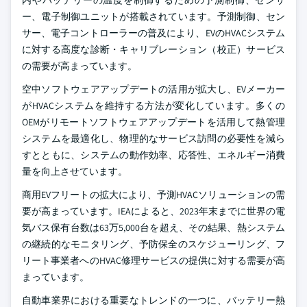
内やバッテリーの温度を制御するための予測制御、センサ
ー、電子制御ユニットが搭載されています。予測制御、セン
サー、電子コントローラーの普及により、EVのHVACシステム
に対する高度な診断・キャリブレーション（校正）サービス
の需要が高まっています。
空中ソフトウェアアップデートの活用が拡大し、EVメーカー
がHVACシステムを維持する方法が変化しています。多くの
OEMがリモートソフトウェアアップデートを活用して熱管理
システムを最適化し、物理的なサービス訪問の必要性を減ら
すとともに、システムの動作効率、応答性、エネルギー消費
量を向上させています。
商用EVフリートの拡大により、予測HVACソリューションの需
要が高まっています。IEAによると、2023年末までに世界の電
気バス保有台数は63万5,000台を超え、その結果、熱システム
の継続的なモニタリング、予防保全のスケジューリング、フ
リート事業者へのHVAC修理サービスの提供に対する需要が高
まっています。
自動車業界における重要なトレンドの一つに、バッテリー熱