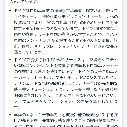
込まれています。
ドイツは自動車産業の強固な市場基盤、確立されたEVサプ
ライチェーン、持続可能なモビリティソリューションへの
投資増加により、電気自動車（EV）のHVACサービスを提
供する主要国の一つとなっています。ドイツ国内で電気乗
用車や商用フリート車両の導入が拡大することで、これら
車両のメンテナンスを支援するためのHVAC予防整備、診
断、修理、キャリブレーションといったサービスの需要が
高まっています。
ドイツで提供されるEV HVACサービスは、熱管理システム
や関連コンポーネントを製造する信頼ある自動車メーカー
の存在により恩恵を受けています。ドイツの大手自動車メ
ーカーは、ヒートポンプを活用したHVACシステムやイン
テリジェントな気候制御技術、バッテリー向けの先進的な
熱管理ソリューション（バッテリー熱管理）などの新技術
開発に注力しており、これが専門的なHVACサービスやソ
フトウェアキャリブレーションへの需要を牽引していま
す。
車両のエネルギー効率向上と航続距離の最適化に対する注
目が高まる中、先進的な熱管理システムの採用が進んでい
ます。自動車メーカーやフリートオペレーターは、運用の