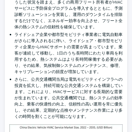
うした状況を踏まえ、多くの商用フリート所有者がHVAC
サービスに予防保全プログラムを導入するとともに、予測
診断ソリューションを実装し、運用のダウンタイムを排除
するだけでなく、エネルギー効率を向上させ、フリート全
体の熱システムの信頼性を確保しています。
ライドシェア企業や都市型モビリティ事業者に電気自動車
がさらに導入されるに伴い、ライドシェア・都市型モビリ
ティ企業からHVACサポートの需要が高まっています。乗
客が連続して移動し、1日のうち長時間にわたり車両を利
用するため、熱システムはより長時間稼働する必要があ
り、その結果、気候制御システムのメンテナンス、修理、
キャリブレーションの頻度が増加しています。
さらに、公共交通機関当局は電気モビリティインフラへの
投資を拡大し、持続可能な公共交通システムを構築してい
ます。これにより、HVACサービスに対する長期的な需要
が生まれています。公共交通機関では、熱システムの効率
向上、乗客の快適性の向上、信頼性の高い運用を常に優先
し、その結果、定期的な点検やメンテナンス作業により多
くの時間を割くことが可能になります。