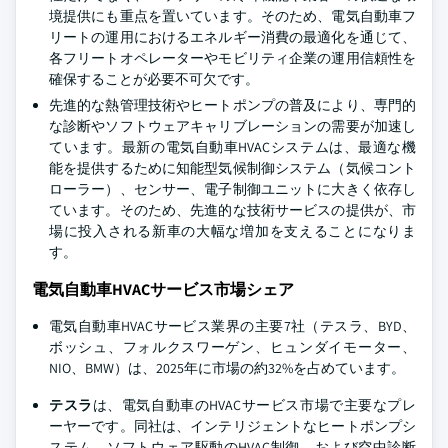
境提供にも重点を置いています。そのため、電気自動車フ
リートの運用におけるエネルギー消費の最適化を通じて、
各フリートオペレーターやモビリティ企業の運用信頼性を
確保することが必要不可欠です。
先進的な熱管理技術やヒートポンプの普及により、専門的
な診断やソフトウェアキャリブレーションの需要が加速し
ています。最新の電気自動車HVACシステムは、最適な機
能を提供するために知能型気候制御システム（気候コント
ローラー）、センサー、電子制御ユニットに大きく依存し
ています。そのため、先進的な技術サービスの提供が、市
場に投入される新車の大幅な増加を支えることになりま
す。
電気自動車HVACサービス市場シェア
電気自動車HVACサービス業界の主要7社（テスラ、BYD、
ボッシュ、フォルクスワーゲン、ヒュンダイモーター、
NIO、BMW）は、2025年に市場の約32%を占めています。
テスラ
は、電気自動車のHVACサービス市場で主要なプレ
ーヤーです。同社は、インテリジェントなヒートポンプシ
ステム、ソフトウェア駆動のHVAC制御、および空中診断