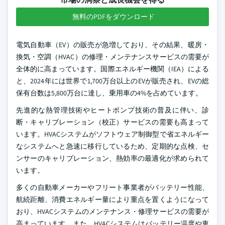
無料のPDFをダウンロード
電気自動車（EV）の販売が急増しており、その結果、暖房・
換気・空調（HVAC）の修理・メンテナンスサービスの需要が
全体的に高まっています。国際エネルギー機関（IEA）による
と、2024年には世界で1,700万台以上のEVが販売され、EVの総
保有台数は5,800万台に達し、乗用車の4%を占めています。
先進的な熱管理技術やヒートポンプ技術の普及に伴い、診
断・キャリブレーション（校正）サービスの需要も高まって
います。HVACシステムがソフトウェア制御型で省エネルギー
なシステムへと急速に移行しているため、定期的な点検、セ
ンサーのキャリブレーション、熱効率の最適化が求められて
います。
多くの自動車メーカーやフリート事業者がバッテリー性能、
航続距離、消費エネルギー量により重点を置くようになって
おり、HVACシステムのメンテナンス・修理サービスの需要が
高まっています。また、HVACシステムはバッテリー温度や車