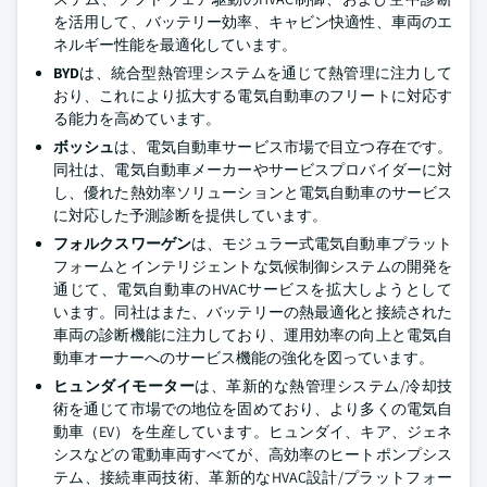
を活用して、バッテリー効率、キャビン快適性、車両のエ
ネルギー性能を最適化しています。
BYD
は、統合型熱管理システムを通じて熱管理に注力して
おり、これにより拡大する電気自動車のフリートに対応す
る能力を高めています。
ボッシュ
は、電気自動車サービス市場で目立つ存在です。
同社は、電気自動車メーカーやサービスプロバイダーに対
し、優れた熱効率ソリューションと電気自動車のサービス
に対応した予測診断を提供しています。
フォルクスワーゲン
は、モジュラー式電気自動車プラット
フォームとインテリジェントな気候制御システムの開発を
通じて、電気自動車のHVACサービスを拡大しようとして
います。同社はまた、バッテリーの熱最適化と接続された
車両の診断機能に注力しており、運用効率の向上と電気自
動車オーナーへのサービス機能の強化を図っています。
ヒュンダイモーター
は、革新的な熱管理システム/冷却技
術を通じて市場での地位を固めており、より多くの電気自
動車（EV）を生産しています。ヒュンダイ、キア、ジェネ
シスなどの電動車両すべてが、高効率のヒートポンプシス
テム、接続車両技術、革新的なHVAC設計/プラットフォー