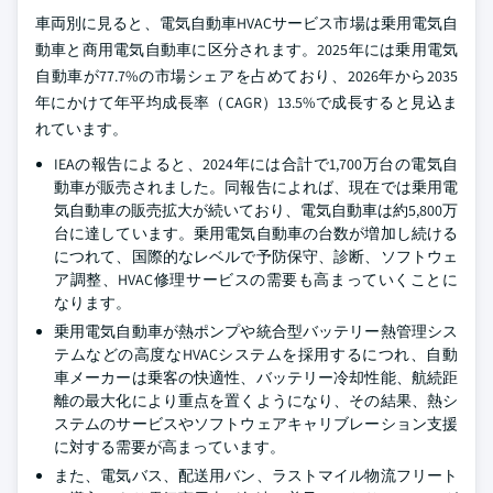
車両別に見ると、電気自動車HVACサービス市場は乗用電気自
動車と商用電気自動車に区分されます。2025年には乗用電気
自動車が77.7%の市場シェアを占めており、2026年から2035
年にかけて年平均成長率（CAGR）13.5%で成長すると見込ま
れています。
IEAの報告によると、2024年には合計で1,700万台の電気自
動車が販売されました。同報告によれば、現在では乗用電
気自動車の販売拡大が続いており、電気自動車は約5,800万
台に達しています。乗用電気自動車の台数が増加し続ける
につれて、国際的なレベルで予防保守、診断、ソフトウェ
ア調整、HVAC修理サービスの需要も高まっていくことに
なります。
乗用電気自動車が熱ポンプや統合型バッテリー熱管理シス
テムなどの高度なHVACシステムを採用するにつれ、自動
車メーカーは乗客の快適性、バッテリー冷却性能、航続距
離の最大化により重点を置くようになり、その結果、熱シ
ステムのサービスやソフトウェアキャリブレーション支援
に対する需要が高まっています。
また、電気バス、配送用バン、ラストマイル物流フリート