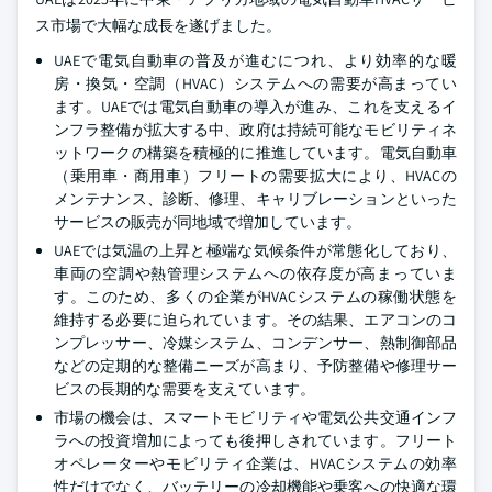
ス市場で大幅な成長を遂げました。
UAEで電気自動車の普及が進むにつれ、より効率的な暖
房・換気・空調（HVAC）システムへの需要が高まってい
ます。UAEでは電気自動車の導入が進み、これを支えるイ
ンフラ整備が拡大する中、政府は持続可能なモビリティネ
ットワークの構築を積極的に推進しています。電気自動車
（乗用車・商用車）フリートの需要拡大により、HVACの
メンテナンス、診断、修理、キャリブレーションといった
サービスの販売が同地域で増加しています。
UAEでは気温の上昇と極端な気候条件が常態化しており、
車両の空調や熱管理システムへの依存度が高まっていま
す。このため、多くの企業がHVACシステムの稼働状態を
維持する必要に迫られています。その結果、エアコンのコ
ンプレッサー、冷媒システム、コンデンサー、熱制御部品
などの定期的な整備ニーズが高まり、予防整備や修理サー
ビスの長期的な需要を支えています。
市場の機会は、スマートモビリティや電気公共交通インフ
ラへの投資増加によっても後押しされています。フリート
オペレーターやモビリティ企業は、HVACシステムの効率
性だけでなく、バッテリーの冷却機能や乗客への快適な環