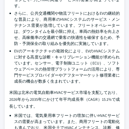
す。
さらに、公共交通機関や物流フリートにおけるEVの継続的
な普及により、商用車のHVACシステムのサービス・メン
テナンス需要が急増しています。フリートオペレーター
は、ダウンタイムを最小限に抑え、車両の熱効率を向上さ
せ、高稼働率の交通網で乗客の快適性を確保するため、予
防・予測保全の取り組みを優先的に実施しています。
EVのアーキテクチャの複雑化により、EVのHVACシステム
に対する高度な診断・キャリブレーション機能が求められ
ています。センサー、電子制御ユニット（ECU）、ソフト
ウェアベースの熱管理プラットフォームの活用により、専
門サービスプロバイダーやアフターマーケット修理業者に
成長の機会が数多く生まれています。
米国は北米の電気自動車HVACサービス市場を支配しており、
2026年から2035年にかけて年平均成長率（CAGR）15.1%で成
長しています。
米国では、電気乗用車フリートの増加に伴いHVACサービ
スの需要が高まっています。また、商用フリートの電動化
も進んでおり、米国全土でHVACメンテナンス、診断、修