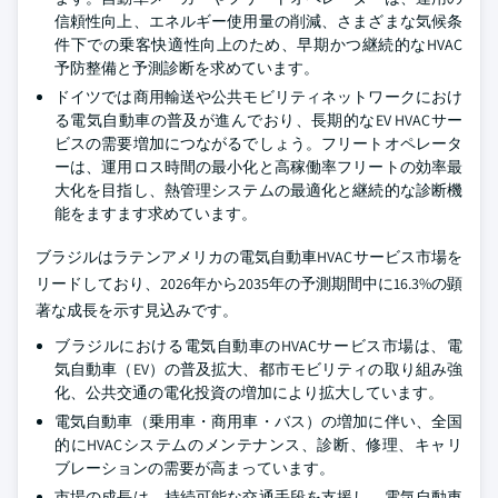
信頼性向上、エネルギー使用量の削減、さまざまな気候条
件下での乗客快適性向上のため、早期かつ継続的なHVAC
予防整備と予測診断を求めています。
ドイツでは商用輸送や公共モビリティネットワークにおけ
る電気自動車の普及が進んでおり、長期的なEV HVACサー
ビスの需要増加につながるでしょう。フリートオペレータ
ーは、運用ロス時間の最小化と高稼働率フリートの効率最
大化を目指し、熱管理システムの最適化と継続的な診断機
能をますます求めています。
ブラジルはラテンアメリカの電気自動車HVACサービス市場を
リードしており、2026年から2035年の予測期間中に16.3%の顕
著な成長を示す見込みです。
ブラジルにおける電気自動車のHVACサービス市場は、電
気自動車（EV）の普及拡大、都市モビリティの取り組み強
化、公共交通の電化投資の増加により拡大しています。
電気自動車（乗用車・商用車・バス）の増加に伴い、全国
的にHVACシステムのメンテナンス、診断、修理、キャリ
ブレーションの需要が高まっています。
市場の成長は、持続可能な交通手段を支援し、電気自動車