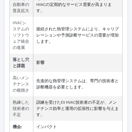
自動車の
HVACの定期的なサービス需要が高まりま
普及拡大
す。
HVACシ
ステムの
接続された熱管理システムにより、キャリブ
ソフトウ
レーションや予測診断サービスの需要が増加
ェア統合
します。
の進展
落とし穴
影響
と課題
高いメン
先進的な熱管理システムは、専門の技術者と
テナンス
診断機器を必要とします。
の複雑さ
熟練した
訓練を受けたEV HVAC技術者の不足が、メン
技術者の
テナンス効率と運用の拡張性に影響を与えま
不足
す。
機会:
インパクト