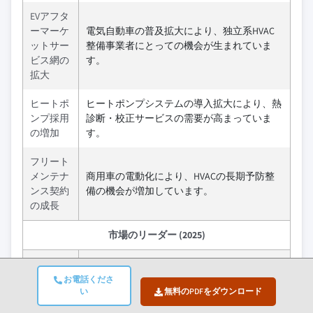
EVアフタ
ーマーケ
電気自動車の普及拡大により、独立系HVAC
ットサー
整備事業者にとっての機会が生まれていま
ビス網の
す。
拡大
ヒートポ
ヒートポンプシステムの導入拡大により、熱
ンプ採用
診断・校正サービスの需要が高まっていま
の増加
す。
フリート
メンテナ
商用車の電動化により、HVACの長期予防整
ンス契約
備の機会が増加しています。
の成長
市場のリーダー (2025)
テスラ
市場リーダ
お電話くださ
13%の市場シェア
ー
い
無料のPDFをダウンロード