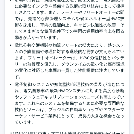
に必要なインフラを整備する政府の取り組みによって後押
しされています。また、メーカーやフリートオーナーの間
では、先進的な熱管理システムや省エネルギー型HVAC技
術を採用し、車両の性能向上、キャビン快適性の改善、そ
してさまざまな気候条件下での車両の運用効率向上を図る
動きが広がっています。
電気公共交通機関や物流フリートの拡大により、熱システ
ムの予防整備や修理に対する継続的な需要が支えられてい
ます。フリートオペレーターは、HVACの信頼性とバッテ
リーの熱管理を優先し、ダウンタイムの最小化と都市環境
の変化に対応した車両の一貫した性能提供に注力していま
す。
電子制御システムや知能型熱管理技術の普及が進むにつ
れ、電気自動車の最新HVACシステムに対する高度な診断
やソフトウェアキャリブレーションのニーズも高まってい
ます。これらのシステムを整備するために必要な専門的な
技術とツールは、ブラジルの自動車ショップやアフターマ
ーケットサービス業界にとって、成長の大きな機会となっ
ています。
UAEは2025年に中東・アフリカ地域の電気自動車HVACサービ