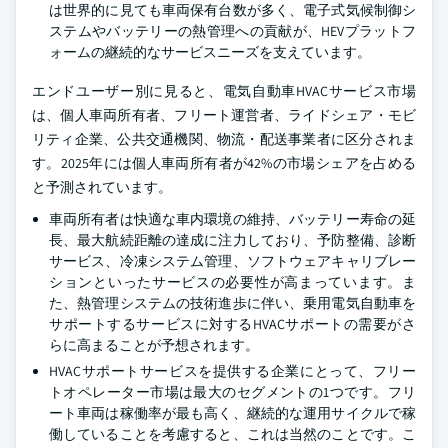
は世界的に見ても車両保有台数が多く、電子式気候制御シ
ステムやバッテリーの熱管理への貢献が、HEVプラットフ
ォームの継続的なサービスニーズを支えています。
エンドユーザー別に見ると、電気自動車HVACサービス市場
は、個人車両所有者、フリート運営者、ライドシェア・モビ
リティ企業、公共交通機関、物流・配送事業者に区分されま
す。2025年には個人車両所有者が42%の市場シェアを占める
と予測されています。
車両所有者は快適な車内環境の維持、バッテリー寿命の延
長、最大航続距離の達成に注力しており、予防整備、診断
サービス、冷凍システム管理、ソフトウェアキャリブレー
ションといったサービスの必要性が高まっています。ま
た、熱管理システムの技術進歩に伴い、乗用電気自動車を
サポートするサービスに対するHVACサポートの需要がさ
らに高まることが予想されます。
HVACサポートサービスを提供する企業にとって、フリー
トオペレーター市場は最大のセグメントの1つです。フリ
ート車両は稼働率が最も高く、継続的な運用サイクルで稼
働していることを考慮すると、これは当然のことです。こ