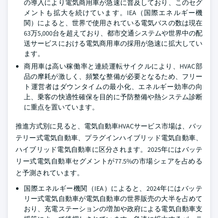
の導入により電気商用車が急速に普及しており、このセグ
メントも拡大を続けています。IEA（国際エネルギー機
関）によると、世界で使用されている電気バスの数は現在
63万5,000台を超えており、都市交通システムや世界中の配
送サービスにおける電気商用車の採用が急速に拡大してい
ます。
商用車は高い稼働率と連続運転サイクルにより、HVAC部
品の摩耗が激しく、頻繁な整備が必要となるため、フリー
ト運営者はダウンタイムの最小化、エネルギー効率の向
上、乗客の快適性確保を目的に予防整備や熱システム診断
に重点を置いています。
推進方式別に見ると、電気自動車HVACサービス市場は、バッ
テリー式電気自動車、プラグインハイブリッド電気自動車、
ハイブリッド電気自動車に区分されます。2025年にはバッテ
リー式電気自動車セグメントが77.5%の市場シェアを占める
と予測されています。
国際エネルギー機関（IEA）によると、2024年にはバッテ
リー式電気自動車が電気自動車の世界販売の大半を占めて
おり、充電ステーションの増加や政府による電気自動車支