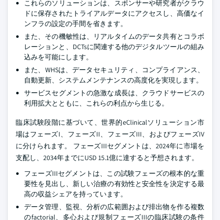
これらのソリューションは、スポンサーや研究者がクラウ
ドに保存されたトライアルデータにアクセスし、高価なイ
ンフラの設定の手間を省きます。
また、その機敏性は、リアルタイムのデータ共有とコラボ
レーションと、DCTsに関連する他のデジタルツールの組み
込みを可能にします。
また、WHSは、データセキュリティ、コンプライアンス、
自動更新、システムメンテナンスの高度化を実現します。
サービスセグメントの急激な成長は、クラウドサービスの
利用拡大とともに、これらの利点から生じる。
臨床試験段階に基づいて、世界的eClinicalソリューション市
場はフェーズI、フェーズII、フェーズIII、およびフェーズIV
に分けられます。 フェーズIIIセグメントは、2024年に市場を
支配し、2034年までにUSD 15.1億に達すると予想されます。
フェーズIIIセグメントは、この試験フェーズの根本的な重
要性を見出し、新しい治療の有効性と安全性を決定する最
高の収益シェアを持っています。
データ管理、監視、分析の広範囲および排出物を作る複数
のfactorial、多心および規制フェーズIIIの臨床試験の条件