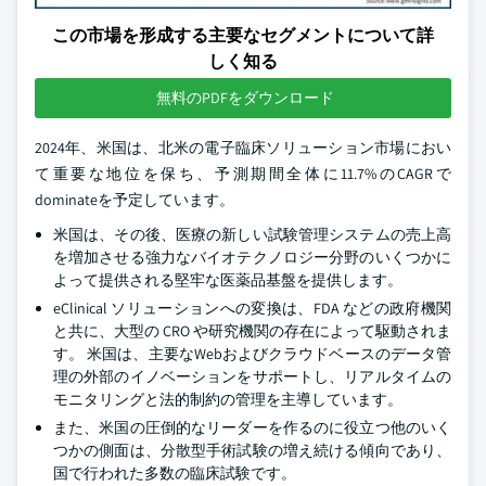
この市場を形成する主要なセグメントについて詳
しく知る
無料のPDFをダウンロード
2024年、米国は、北米の電子臨床ソリューション市場におい
て重要な地位を保ち、予測期間全体に11.7%のCAGRで
dominateを予定しています。
米国は、その後、医療の新しい試験管理システムの売上高
を増加させる強力なバイオテクノロジー分野のいくつかに
よって提供される堅牢な医薬品基盤を提供します。
eClinical ソリューションへの変換は、FDA などの政府機関
と共に、大型の CRO や研究機関の存在によって駆動されま
す。 米国は、主要なWebおよびクラウドベースのデータ管
理の外部のイノベーションをサポートし、リアルタイムの
モニタリングと法的制約の管理を主導しています。
また、米国の圧倒的なリーダーを作るのに役立つ他のいく
つかの側面は、分散型手術試験の増え続ける傾向であり、
国で行われた多数の臨床試験です。