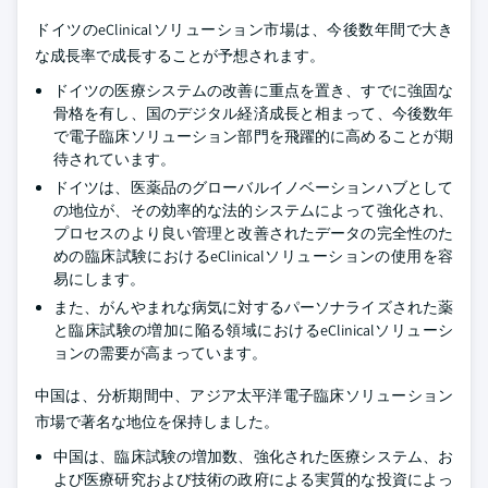
ドイツのeClinicalソリューション市場は、今後数年間で大き
な成長率で成長することが予想されます。
ドイツの医療システムの改善に重点を置き、すでに強固な
骨格を有し、国のデジタル経済成長と相まって、今後数年
で電子臨床ソリューション部門を飛躍的に高めることが期
待されています。
ドイツは、医薬品のグローバルイノベーションハブとして
の地位が、その効率的な法的システムによって強化され、
プロセスのより良い管理と改善されたデータの完全性のた
めの臨床試験におけるeClinicalソリューションの使用を容
易にします。
また、がんやまれな病気に対するパーソナライズされた薬
と臨床試験の増加に陥る領域におけるeClinicalソリューシ
ョンの需要が高まっています。
中国は、分析期間中、アジア太平洋電子臨床ソリューション
市場で著名な地位を保持しました。
中国は、臨床試験の増加数、強化された医療システム、お
よび医療研究および技術の政府による実質的な投資によっ