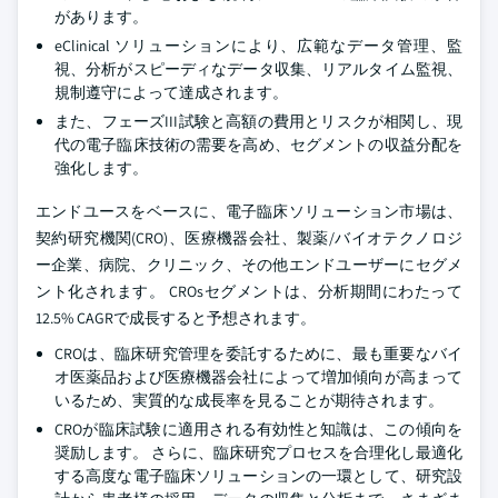
があります。
eClinical ソリューションにより、広範なデータ管理、監
視、分析がスピーディなデータ収集、リアルタイム監視、
規制遵守によって達成されます。
また、フェーズIII試験と高額の費用とリスクが相関し、現
代の電子臨床技術の需要を高め、セグメントの収益分配を
強化します。
エンドユースをベースに、電子臨床ソリューション市場は、
契約研究機関(CRO)、医療機器会社、製薬/バイオテクノロジ
ー企業、病院、クリニック、その他エンドユーザーにセグメ
ント化されます。 CROsセグメントは、分析期間にわたって
12.5% CAGRで成長すると予想されます。
CROは、臨床研究管理を委託するために、最も重要なバイ
オ医薬品および医療機器会社によって増加傾向が高まって
いるため、実質的な成長率を見ることが期待されます。
CROが臨床試験に適用される有効性と知識は、この傾向を
奨励します。 さらに、臨床研究プロセスを合理化し最適化
する高度な電子臨床ソリューションの一環として、研究設