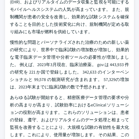
(EHR)、およびリアルタイムのデータ収集と監視を可能にする
モバイルヘルスシステムの人気が高まっています。 また、規
制機関が患者の安全を改善し、効果的な試験システムを確保
することを目的とした技術変化に向け、規制機関が定める取
り組みにも市場が燃料を供給しています。
慢性的な問題とパーソナライズされた治療のための新しい薬
の研究により、世界中で臨床試験の増加数が増加し、効果的
な電子臨床データ管理や分析ツールの必要性が増加しまし
た。 例えば、2023年3月現在、臨床治療薬。 gov は 443,933 件
の研究を 221 か国で登録しました。 342,633 のインターベン
ショナルと 99,578 の観測研究が含まれます。 57,329の増加
は、2023年末までに臨床試験の数で予想されます。
あらゆる試験が開始すると、精密医療データ管理の要求や分
析の高まりが高まり、試験効率におけるeClinicalソリューシ
ョンの役割が高まります。 これらのソリューションは、患者
の登録、遵守、およびリアルタイムのデータ処理と相まって
監視を改善することにより、大規模な試験の有効性を最大化
します。これにより、使用量が増加します。 その結果、この