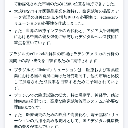
て触媒化された市場のために強い位置を維持できました。
大規模なバイオ医薬品産業を維持し、臨床試験の品質とデ
ータ管理の改善に焦点を増加させる必要性は、eClinicalソ
リューションの必要性を作成しました。
また、世界の医療インフラの近代化と、アジア太平洋地域
における中国の普及強化に寄与したデジタルヘルス技術に
重点を置いています。
ブラジルのeClinicalの解決の市場はラテンアメリカの分析の
期間上の高い成長を目撃するために期待されます。
ブラジルのeClinicalソリューションは、医療および製薬産
業における国の発展に向けた研究期間中、他の市場と比較
して加速された成長率を目撃するために予測されていま
す。
ブラジルでの臨床試験の拡大、特に腫瘍学、神経学、感染
性疾患の分野では、高度な臨床試験管理システムが必要な
理由の1つです。
また、医療研究のための政府の高度化や、電子臨床ソリュ
ーションの活用を高める要因として、国のデジタル健康機
器の普及が進んでいます。