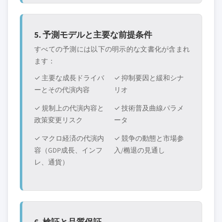
5. 予測モデルと主要な前提条件
すべての予測には以下の明示的な文書化が含まれ
ます：
✓ 主要な成長ドライバ
✓ 抑制要因と緩和シナ
ーとその代演内容
リオ
✓ 規制上の代演内容と
✓ 技術普及曲線パラメ
政策変更リスク
ータ
✓ マクロ経済の代演内
✓ 競争の動態と市場参
容（GDP成長、インフ
入/椭退の見通し
レ、通貨）
6. 検証と品質保証