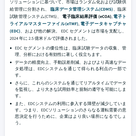
ソリューションに基づいて、市場はランダム化および試験供
給管理に分割され、
臨床データ管理システム(CDMS)
、臨床
試験管理システム(CTMS)、
電子臨床結果評価
(eCOA)
,
電子ト
ライアルマスターファイル(eTMF)
,
電子データキャプチャ
(EDC)
、および他の解決。 EDC セグメントは市場を支配し、
2024 年に 2.5 億米ドルで評価されました。
EDC セグメントの優位性は、臨床試験データの収集、管
理、分析における有効性に著しく役立ちます。
データの精度向上、手動誤差削減、およびより高速なデー
タ処理は、EDCシステムを通じて得られる利点の一部で
す。
さらに、これらのシステムを通じてリアルタイムでデータ
を監視し、より大きな試用効率と規制の遵守を可能にしま
す。
また、EDCシステムの利用に参入する障壁が減少していま
す。つまり、EDCソリューションのさらなる運転需要の意
思決定を行うために、企業はより良い場所になるでしょ
う。