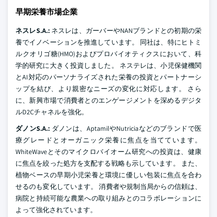
早期栄養市場企業
ネスレS.A.:
ネスレは、ガーバーやNANブランドとの初期の栄
養でイノベーションを推進しています。 同社は、特にヒトミ
ルクオリゴ糖(HMO)およびプロバイオティクスにおいて、科
学的研究に大きく投資しました。 ネステレは、小児保健機関
とAI対応のパーソナライズされた栄養の投資とパートナーシ
ップを結び、より親密なニーズの変化に対応します。 さら
に、新興市場で消費者とのエンゲージメントを深めるデジタ
ルD2Cチャネルを強化。
ダノンS.A.:
ダノンは、AptamilやNutriciaなどのブランドで医
療グレードとオーガニック栄養に焦点を当てています。
WhiteWaveとそのマイクロバイオーム研究への投資は、健康
に焦点を絞った処方を支配する戦略も示しています。 また、
植物ベースの早期小児栄養と環境に優しい包装に焦点を合わ
せるのも変化しています。 消費者や規制当局からの信頼は、
病院と持続可能な農業への取り組みとのコラボレーションに
よって強化されています。