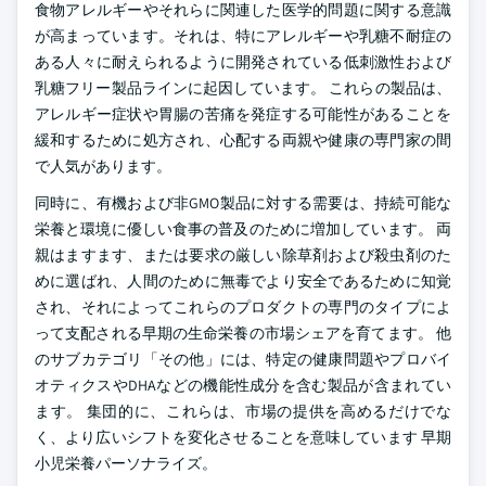
食物アレルギーやそれらに関連した医学的問題に関する意識
が高まっています。それは、特にアレルギーや乳糖不耐症の
ある人々に耐えられるように開発されている低刺激性および
乳糖フリー製品ラインに起因しています。 これらの製品は、
アレルギー症状や胃腸の苦痛を発症する可能性があることを
緩和するために処方され、心配する両親や健康の専門家の間
で人気があります。
同時に、有機および非GMO製品に対する需要は、持続可能な
栄養と環境に優しい食事の普及のために増加しています。 両
親はますます、または要求の厳しい除草剤および殺虫剤のた
めに選ばれ、人間のために無毒でより安全であるために知覚
され、それによってこれらのプロダクトの専門のタイプによ
って支配される早期の生命栄養の市場シェアを育てます。 他
のサブカテゴリ「その他」には、特定の健康問題やプロバイ
オティクスやDHAなどの機能性成分を含む製品が含まれてい
ます。 集団的に、これらは、市場の提供を高めるだけでな
く、より広いシフトを変化させることを意味しています 早期
小児栄養パーソナライズ。