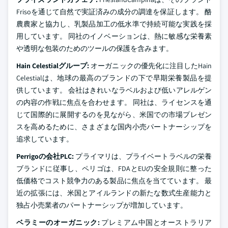
Frisoを通じて自然で実証済みの成分の調達を保証します。 酪
農農家と協力し、乳製品加工の低水準で持続可能な実践を採
用しています。 同社のイノベーションは、熱に敏感な栄養素
や透明な包装のためのツールの保護を含みます。
Hain Celestialグループ:
オーガニックの優先化に注目したHain
Celestialは、地球の最高のブランドの下で早期栄養製品を提
供しています。 会社はきれいなラベルおよび低いアレルゲン
の内容の作戦に焦点を合わせます。 同社は、ライセンスを通
じて国際的に展開するのを見ながら、米国での市場プレゼン
スを高めるために、さまざまな国内小売パートナーシップを
追求しています。
Perrigoの会社PLC:
プライマリは、プライベートラベルの栄養
ブランドに従事し、ペリゴは、FDAとEUの安全規則に整った
低価格でコスト競争力のある製品に焦点を当てています。 最
近の拡張には、米国とアイルランドの新たな数式生産能力と
独占小売業者のパートナーシップが増加しています。
ベラミーのオーガニック:
プレミアム中国とオーストラリア