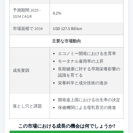
予測期間 2025 -
8.2%
2034 CAGR
市場規模で 2034
USD 127.5 Billion
主要な市場動向
エコノミー開発における生育率
モータナル雇用率の上昇
長期健康に対する早期栄養影響の
成長要因
認識を育てる
栄養科学と成分技術の進歩
開発途上国における出生率の決定
落とし穴と課題
保健機関による母乳育児の推進
この市場における成長の機会は何でしょうか?