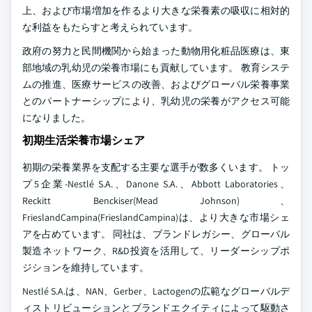
上、および市場増加を作るより大きな栄養素の吸収に相対的
な利益をもたらすと考えられています。
政府の努力と民間機関から始まった動物用化粧品医療は、東
部地域の乳幼児の栄養市場にも貢献しています。 教育システ
ムの推進、医療サービスの改善、およびグローバル栄養事業
とのパートナーシップにより、乳幼児の栄養がアクセス可能
になりました。
初期生活栄養市場シェア
初期の栄養業界を支配する主要な選手が数多くいます。 トッ
プ5企業-Nestlé S.A.、Danone S.A.、Abbott Laboratories、
Reckitt Benckiser(Mead Johnson)、
FrieslandCampina(FrieslandCampina)は、より大きな市場シェ
アを占めています。 同社は、ブランドレガシー、グローバル
製造ネットワーク、R&D投資を活用して、リーダーシップポ
ジションを維持しています。
Nestlé S.A.は、NAN、Gerber、Lactogenの広範なグローバルデ
ィストリビューションとブランドエクイティによって駆動さ