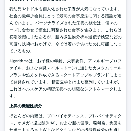
乳幼児やトドルも個人化された栄養が人気になっています。
社会の最年少会員にとって最高の食事療法に関する議論が進
んでいます。 パーソナライズされた栄養の概念は、個々のニ
ーズに合わせて慎重に調整された食事を含みます。これらは
初期段階にまだあるが、腸内微生物分析や遺伝子検査などの
高度な技術のおかげで、今では若い子供のために可能になっ
ているもの。
Algorithmsは、お子様の年齢、栄養要件、アレルギープロフ
ァイル、および開発マイルストーンに適したカスタムミール
プランや処方を作成できるスタートアップやブランドによっ
て開発されています。 精密医学とはまだ整列していますが、
これはヘルスケアの精密栄養への明確なシフトをマークしま
す。
上昇の機能性成分
ほとんどの両親は、プロバイオティクス、プレバイオティク
ス、オメガ-3脂肪酸(DHA)、および腸の健康、脳開発、免疫を
サポートするさまざまなビタミンなどの機能性成分の利点に