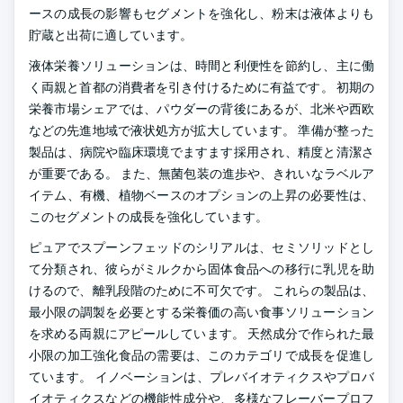
ースの成長の影響もセグメントを強化し、粉末は液体よりも
貯蔵と出荷に適しています。
液体栄養ソリューションは、時間と利便性を節約し、主に働
く両親と首都の消費者を引き付けるために有益です。 初期の
栄養市場シェアでは、パウダーの背後にあるが、北米や西欧
などの先進地域で液状処方が拡大しています。 準備が整った
製品は、病院や臨床環境でますます採用され、精度と清潔さ
が重要である。 また、無菌包装の進歩や、きれいなラベルア
イテム、有機、植物ベースのオプションの上昇の必要性は、
このセグメントの成長を強化しています。
ピュアでスプーンフェッドのシリアルは、セミソリッドとし
て分類され、彼らがミルクから固体食品への移行に乳児を助
けるので、離乳段階のために不可欠です。 これらの製品は、
最小限の調製を必要とする栄養価の高い食事ソリューション
を求める両親にアピールしています。 天然成分で作られた最
小限の加工強化食品の需要は、このカテゴリで成長を促進し
ています。 イノベーションは、プレバイオティクスやプロバ
イオティクスなどの機能性成分や、多様なフレーバープロフ