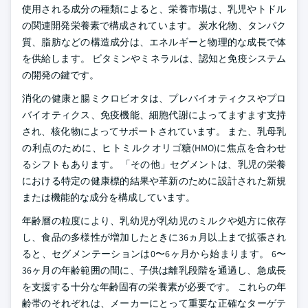
使用される成分の種類によると、栄養市場は、乳児やトドル
の関連開発栄養素で構成されています。 炭水化物、タンパク
質、脂肪などの構造成分は、エネルギーと物理的な成長で体
を供給します。 ビタミンやミネラルは、認知と免疫システム
の開発の鍵です。
消化の健康と腸ミクロビオタは、プレバイオティクスやプロ
バイオティクス、免疫機能、細胞代謝によってますます支持
され、核化物によってサポートされています。 また、乳母乳
の利点のために、ヒトミルクオリゴ糖(HMO)に焦点を合わせ
るシフトもあります。 「その他」セグメントは、乳児の栄養
における特定の健康標的結果や革新のために設計された新規
または機能的な成分を構成しています。
年齢層の粒度により、乳幼児が乳幼児のミルクや処方に依存
し、食品の多様性が増加したときに36ヵ月以上まで拡張され
ると、セグメンテーションは0〜6ヶ月から始まります。 6〜
36ヶ月の年齢範囲の間に、子供は離乳段階を通過し、急成長
を支援する十分な年齢固有の栄養素が必要です。 これらの年
齢帯のそれぞれは、メーカーにとって重要な正確なターゲテ