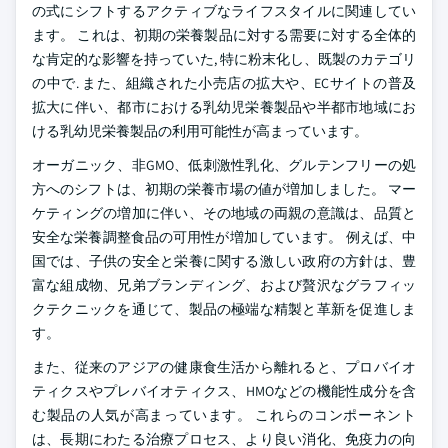
の式にシフトするアクティブなライフスタイルに関連してい
ます。 これは、初期の栄養製品に対する需要に対する全体的
な肯定的な影響を持っていた, 特に粉末化し、既製のカテゴリ
の中で. また、組織された小売店の拡大や、ECサイトの普及
拡大に伴い、都市における乳幼児栄養製品や半都市地域にお
ける乳幼児栄養製品の利用可能性が高まっています。
オーガニック、非GMO、低刺激性乳化、グルテンフリーの処
方へのシフトは、初期の栄養市場の値が増加しました。 マー
ケティングの増加に伴い、その地域の両親の意識は、品質と
安全な栄養調整食品の可用性が増加しています。 例えば、中
国では、子供の安全と栄養に関する激しい政府の方針は、豊
富な組成物、兄弟ブランディング、および贅沢なグラフィッ
クテクニックを通じて、製品の極端な精製と革新を促進しま
す。
また、従来のアジアの健康食生活から離れると、プロバイオ
ティクスやプレバイオティクス、HMOなどの機能性成分を含
む製品の人気が高まっています。 これらのコンポーネント
は、長期にわたる治療プロセス、より良い消化、免疫力の向