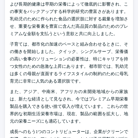
よび長期的健康は早期の栄養によって徹底的に影響され、こ
の事実をバックアップする科学的研究の豊富さがあります。
乳幼児のために作られた食品の選択肢に対する裁量を増加さ
せ、重要な栄養素を豊富に含んだ高品質の製品のためのプレ
ミアムな金額を支払うという意欲と共に向上しました。
子育ては、都市化の加速のペースと組み合わせるときに、そ
の働きを開始しました。 クイック、シングルサーブ、栄養価
の高い食事のソリューションの必要性は、特にキャリアを持
つ女性のための急激な上昇にあります。 都市部では、乳幼児
は多くの母親が直面するライフスタイルの制約のために母乳
育児に非常に人気のある選択肢です。
また、アジア、中南米、アフリカの未開発地域からの家族
は、新たな経済として見なされ、今ではプレミアム早期栄養
製品を購入できる使い捨て収入が増えています。 これらの世
界的な初期生活栄養市場は、現在、製品の範囲を拡大し、地
元の栄養ニーズにも適応しています。
成長へのもう1つのコントリビューターは、企業がクリーンで