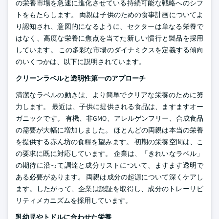
の栄養市場を急速に進化させている持続可能な戦略へのシフ
トをもたらします。 両親は子供のための食事計画についてよ
り認知され、意図的になるように、セクターは単なる栄養で
はなく、高度な栄養に焦点を当てた新しい慣行と製品を採用
しています。 この多彩な市場のダイナミクスを定義する傾向
のいくつかは、以下に説明されています。
クリーンラベルと透明性第一のアプローチ
清潔なラベルの動きは、より簡単でクリアな栄養のために努
力します。 最近は、子供に提供される食品は、ますますオー
ガニックです。 有機、非GMO、アレルゲンフリー、合成食品
の需要が大幅に増加しました。 ほとんどの両親は本当の栄養
を提供する赤ん坊の食糧を望みます。 初期の栄養空間は、こ
の要求に既に対応しています。 企業は、「きれいなラベル」
の期待に沿って調達と成分リストについて、ますます透明で
ある必要があります。 両親は成分の起源について深くケアし
ます。したがって、企業は認証を取得し、成分のトレーサビ
リティメカニズムを採用しています。
乳幼児やトドルに合わせた栄養