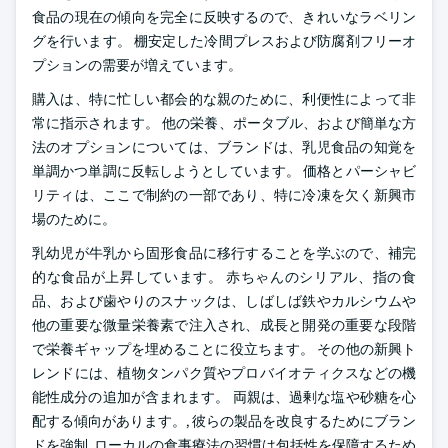
食品の現在の傾向を完全に反映するので、きれいなラベリン
グを行います。 棚安定した冷間プレスおよび防腐剤フリーオ
プションの需要が増えています。
購入は、特に忙しい都会的な親のために、利便性によって非
常に指示されます。 他の栄養、ポータブル、および簡単な方
法のオプションについては、ブランドは、乳児食品の知覚を
単調かつ単調に反転しようとしています。 価格とパーシャビ
リティは、ここで制約の一部であり、特に冷凍を欠く新興市
場のために。
乳幼児が牛乳から固形食品に移行することを学ぶので、補完
的な食品が上昇しています。 赤ちゃんのシリアル、指の食
品、および歯やりのスナックは、しばしば鉄やカルシウムや
他の重要な微量栄養素で注入され、成長と開発の重要な段階
で栄養ギャップを埋めることに役立ちます。 その他の新興ト
レンドには、植物タンパク質やプロバイオティクスなどの機
能性成分の追加が含まれます。 両親は、過剰な塩や砂糖を心
配する傾向があります。, 彼らの製品を改良するためにブラン
ドを強制. ローカルの食事療法の習慣は包括性を保障するため