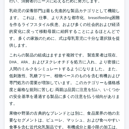
行い、消費者のニーズに応えるために努力します。
乳幼児の栄養部門は最も先進的な製品カテゴリとして機能し
ます。 これは、仕事、より大きな都市化、breastfeeding困難
を作るライフスタイル疾患、および多くの社会的および経済
的変化に戻って移動母親に給餌することによるほとんどで
す。 多くの家族のために、式は母乳育児に十分な選択肢を提
供します。
これらの製品の組成はますます複雑です。 製造業者は現在、
DHA、ARA、およびヌクレオチドを処方に入れ、より密接に
人間のミルクをシミュレートするようになりました。 また、
低刺激性、乳糖フリー、植物ベースのものを含む有機および
専門処方の需要が増加しています。 このカテゴリーも価格感
度と厳格な規則に苦しむ. 両親は品質に注意を払い、いくつか
の安全基準を通過する製品に多くの注意を払う傾向がありま
す。
果物や野菜の古典的なブレンドとは別に、食品業界の他の主
要なセグメントは、ピューレ、マッシュ、および食べやすい
食事を含む近代化乳製品です。 有機成分と最小限の加工は、