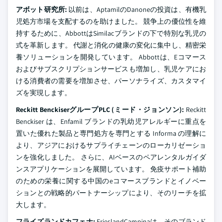
アボット研究所:
以前は、AptamilのDanoneの投資は、有機乳
児処方市場を支配するのを助けました。 競争上の優位性を維
持するために、AbbottはSimilacブランドの下で特別な乳児の
式を革新します。 代謝と消化の健康の変化に集中し、精密栄
養ソリューションを開発しています。 Abbottは、Eコマース
およびサブスクリプションサービスも増加し、乳児ケアにお
ける消費者の需要を増加させ、パーソナライズ、カスタマイ
ズを実現します。
Reckitt BenckiserグループPLC (ミード・ジョンソン):
Reckitt
Benckiser は、Enfamil ブランドの乳幼児アレルギーに重点を
置いた優れた製品と専門処方を専門とする Informa の理解に
より、アジアにおけるサプライチェーンのローカリゼーショ
ンを強化しました。 さらに、AIベースのペアレンタルガイダ
ンスアプリケーションを展開しています。 免疫サポート補助
のための栄養に関する中国のeコマースブランドとイノベー
ションとの戦略的パートナーシップにより、そのリーチを拡
大します。
フライズランドカフェナ:
FrieslandCampinaは、そのブランド