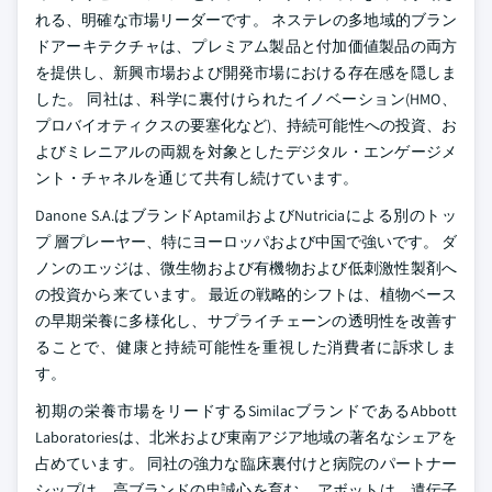
れる、明確な市場リーダーです。 ネステレの多地域的ブラン
ドアーキテクチャは、プレミアム製品と付加価値製品の両方
を提供し、新興市場および開発市場における存在感を隠しま
した。 同社は、科学に裏付けられたイノベーション(HMO、
プロバイオティクスの要塞化など)、持続可能性への投資、お
よびミレニアルの両親を対象としたデジタル・エンゲージメ
ント・チャネルを通じて共有し続けています。
Danone S.A.はブランドAptamilおよびNutriciaによる別のトッ
プ 層プレーヤー、特にヨーロッパおよび中国で強いです。 ダ
ノンのエッジは、微生物および有機物および低刺激性製剤へ
の投資から来ています。 最近の戦略的シフトは、植物ベース
の早期栄養に多様化し、サプライチェーンの透明性を改善す
ることで、健康と持続可能性を重視した消費者に訴求しま
す。
初期の栄養市場をリードするSimilacブランドであるAbbott
Laboratoriesは、北米および東南アジア地域の著名なシェアを
占めています。 同社の強力な臨床裏付けと病院のパートナー
シップは、高ブランドの忠誠心を育む。 アボットは、遺伝子