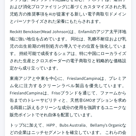
および消化プロファイリングに基づくカスタマイズされた乳
児処方の推奨事項をAIが提案する新しい電子商取引ドメイン
とパーソナライズされた栄養にもたらされます。
Reckitt Benckiser(Mead Johnson)は、Enfamilのアジア太平洋地
域に強い地位を占めています。 同社は、乳糖不耐症および乳
児の出生前期の特別処方の導入でその位置を強化していま
す。 持続可能で成長するシェアは、特に中国にローカライズ
された生産とクロスボーダーの電子商取引と戦略的な価格設
定から成り立っています。
東南アジアと中東を中心に、FrieslandCampinaは、プレミア
ム化に注力するクリーンラベル製品を優先しています。
FrieslandCampinaは、Frisoブランドを通じて、ファームから
缶までのトレーサビリティと、天然非GMOオプションを求め
る両親に訴えるクリーンな成分の使用を強調するユニークな
販売ポイントでそれ自体を配置しています。
トップ5に加えて、HiPP、Bubs Australia、Bellamy's Organicな
どの企業はニッチセグメントを確立しています。 これらの会