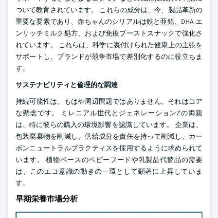
ついて教育されています。 これらの成分は、今、製品革新の
重要な要素であり、赤ちゃんのシリアルは鉄と亜鉛、DHA-エ
ンリッチミルク処方、および免疫ブーストスナックで強化さ
れています。 これらは、科学に裏付けられた健康上の主張を
サポートし、ブランドが競争市場で差別化するのに役立ちま
す。
サステナビリティと倫理的な調達
持続可能性は、もはや周辺問題ではありません。それはコア
な懸念です。 ミレニアル世代とジェネレーションZの両親
は、特に彼らの購入の環境影響を認識しています。 企業は、
包装廃棄物を削減し、供給成分を責任を持って削減し、カー
ボンニュートラルプラクティスを採用するように求められて
います。 植物ベースのベビーフードや乳製品代替品の需要
は、このエコ意識の動きの一環として顕著に上昇していま
す。
早期栄養市場分析