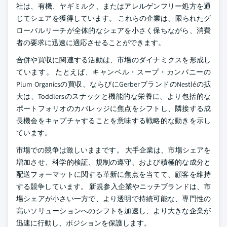
社は、有機、ヤギミルク、またはアレルゲンフリー処方を通
じてシェアを獲得しています。 これらの企業は、限られたグ
ローバルリーチが全体的なシェアを小さく保ちながら、消費
者の要求に迅速に適応させることができます。
合併や買収に関連する活動は、市場のダイナミクスを形成し
ています。 たとえば、キャンベル・スープ・カンパニーの
Plum Organicsの買収、ならびにGerberブランドのNestléの拡
大は、Toddlersのスナックと機能的な栄養に、より包括的な
ポートフォリオのカバレッジに焦点をシフトし、隣接する成
長機会をキャプチャすることを意味する戦略的な動きを示し
ています。
市場での競争は激しいままです。 大手企業は、市場シェアを
増加させ、科学的検証、規制の遵守、および積極的な成分と
配送フォーマットに関する革新に焦点を当てて、顧客を維持
する競争しています。 新規参入企業やニッチブランドは、市
場シェアが小さい一方で、より透明で持続可能な、専門性の
高いソリューションへのシフトを加速し、より大きな企業が
迅速に行動し、ポジションを保護します。