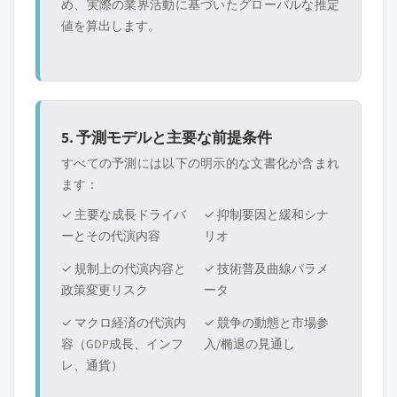
め、実際の業界活動に基づいたグローバルな推定
値を算出します。
5. 予測モデルと主要な前提条件
すべての予測には以下の明示的な文書化が含まれ
ます：
✓ 主要な成長ドライバ
✓ 抑制要因と緩和シナ
ーとその代演内容
リオ
✓ 規制上の代演内容と
✓ 技術普及曲線パラメ
政策変更リスク
ータ
✓ マクロ経済の代演内
✓ 競争の動態と市場参
容（GDP成長、インフ
入/椭退の見通し
レ、通貨）