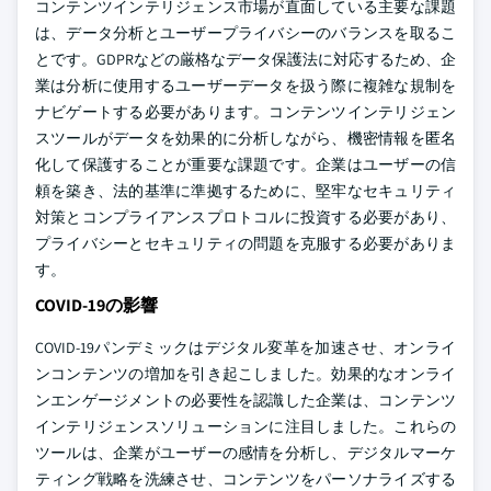
コンテンツインテリジェンス市場が直面している主要な課題
は、データ分析とユーザープライバシーのバランスを取るこ
とです。GDPRなどの厳格なデータ保護法に対応するため、企
業は分析に使用するユーザーデータを扱う際に複雑な規制を
ナビゲートする必要があります。コンテンツインテリジェン
スツールがデータを効果的に分析しながら、機密情報を匿名
化して保護することが重要な課題です。企業はユーザーの信
頼を築き、法的基準に準拠するために、堅牢なセキュリティ
対策とコンプライアンスプロトコルに投資する必要があり、
プライバシーとセキュリティの問題を克服する必要がありま
す。
COVID-19の影響
COVID-19パンデミックはデジタル変革を加速させ、オンライ
ンコンテンツの増加を引き起こしました。効果的なオンライ
ンエンゲージメントの必要性を認識した企業は、コンテンツ
インテリジェンスソリューションに注目しました。これらの
ツールは、企業がユーザーの感情を分析し、デジタルマーケ
ティング戦略を洗練させ、コンテンツをパーソナライズする