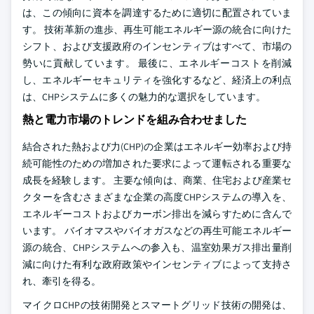
は、この傾向に資本を調達するために適切に配置されていま
す。 技術革新の進歩、再生可能エネルギー源の統合に向けた
シフト、および支援政府のインセンティブはすべて、市場の
勢いに貢献しています。 最後に、エネルギーコストを削減
し、エネルギーセキュリティを強化するなど、経済上の利点
は、CHPシステムに多くの魅力的な選択をしています。
熱と電力市場のトレンドを組み合わせました
結合された熱および力(CHP)の企業はエネルギー効率および持
続可能性のための増加された要求によって運転される重要な
成長を経験します。 主要な傾向は、商業、住宅および産業セ
クターを含むさまざまな企業の高度CHPシステムの導入を、
エネルギーコストおよびカーボン排出を減らすために含んで
います。 バイオマスやバイオガスなどの再生可能エネルギー
源の統合、CHPシステムへの参入も、温室効果ガス排出量削
減に向けた有利な政府政策やインセンティブによって支持さ
れ、牽引を得る。
マイクロCHPの技術開発とスマートグリッド技術の開発は、