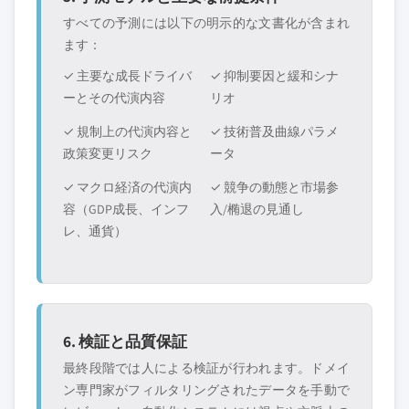
すべての予測には以下の明示的な文書化が含まれ
ます：
✓ 主要な成長ドライバ
✓ 抑制要因と緩和シナ
ーとその代演内容
リオ
✓ 規制上の代演内容と
✓ 技術普及曲線パラメ
政策変更リスク
ータ
✓ マクロ経済の代演内
✓ 競争の動態と市場参
容（GDP成長、インフ
入/椭退の見通し
レ、通貨）
6. 検証と品質保証
最終段階では人による検証が行われます。ドメイ
ン専門家がフィルタリングされたデータを手動で