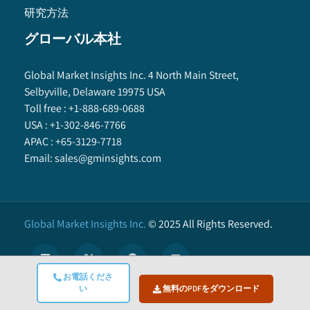
研究方法
グローバル本社
Global Market Insights Inc. 4 North Main Street,
Selbyville, Delaware 19975 USA
Toll free :
+1-888-689-0688
USA :
+1-302-846-7766
APAC :
+65-3129-7718
Email:
sales@gminsights.com
Global Market Insights Inc.
©
2025
All Rights Reserved.
お電話くださ
い
無料のPDFをダウンロード
X
We use cookies to enhance user experience. (
Privacy Policy
)