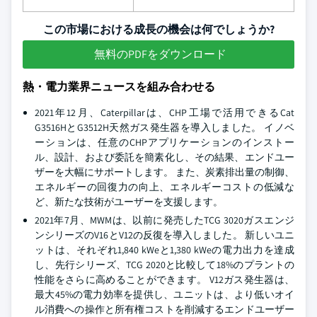
この市場における成長の機会は何でしょうか?
無料のPDFをダウンロード
熱・電力業界ニュースを組み合わせる
2021年12月、Caterpillarは、CHP工場で活用できるCat
G3516HとG3512H天然ガス発生器を導入しました。 イノベ
ーションは、任意のCHPアプリケーションのインストー
ル、設計、および委託を簡素化し、その結果、エンドユー
ザーを大幅にサポートします。 また、炭素排出量の制御、
エネルギーの回復力の向上、エネルギーコストの低減な
ど、新たな技術がユーザーを支援します。
2021年7月、MWMは、以前に発売したTCG 3020ガスエンジ
ンシリーズのV16とV12の反復を導入しました。 新しいユニ
ットは、それぞれ1,840 kWeと1,380 kWeの電力出力を達成
し、先行シリーズ、TCG 2020と比較して18%のプラントの
性能をさらに高めることができます。 V12ガス発生器は、
最大45%の電力効率を提供し、ユニットは、より低いオイ
ル消費への操作と所有権コストを削減するエンドユーザー