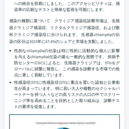
への統合を容易にしました。 このアクセシビリティは、感
染率の広範なテストと簡単な監視を可能にします。
感染の種類に基づいて、クラミジア感染症診断市場は、生殖
器クラミジア感染症、リクタルクラミジア感染症、および眼
科クラミジア感染症に分けられます。 生殖器chlamydiaの伝
染の区分は2023年に67.4%のシェアと市場を支配しました。
性的なchlamydiaの伝染は特に性的に活動的な個人に影響
を与えるchlamydial伝染の最も一般的な形態です。 疾病予
防センター(CDC)によると、生殖器クラミジアは、STIsをグ
ローバルに頻繁に報告し、この感染を診断する市場での焦
点に著しく貢献しています。
性感染症(STI)に性感染症(STI)に重点を置いた認知と公衆衛
生が高まっています。 特に若い大人や複数のセクシャルパ
ートナーを持つ人々などの高リスクの人口の中でスクリー
ニング率を高めることを目的とした取り組みは、診断テス
トの要求を促進します。