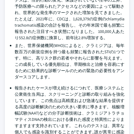
チスは、性的行動の変化、保護されていない性率の上昇、
予防医療への限られたアクセスなどの要因によって駆動さ
れ、世界的な発生率のマークされた増加を見てきました。
たとえば、2021年に、CDCは、1,628,379の症例のchlamydia
trachomatis感染の合計を報告し、その年米国で最も頻繁に
報告された注目すべき状態になりました。 100,000人あた
り552.8の症例数に換算し、前年比2.8%増加する。
また、世界保健機関(WHO)によると、クラミジアは、毎年
数百万の新規症例を持つ最も頻繁に報告されたSTIの1つで
す。特に、高リスク群の若者やそれらに影響を与えます。
この成長している優先順位は、早期検出と治療を容易にす
るために効果的な診断ツールのための緊急の必要性をアン
ダースコアします。
報告されたケースが増え続けるにつれて、医療システムと
公衆衛生当局は、スクリーニングと診断の取り組みを強化
しています。 この焦点は高精度および急速な結果を提供す
る高度の診断解決のための大きい要求に導きます。 核酸増
幅試験(NAAT)などの分子診断技術は、クラミジアトラチョ
マティスDNAの検出における優れた感度と特異性によりま
すますます支持されています。 これらのテストは、異常な
個人でも感染を識別することができます, 誰が異常に感染