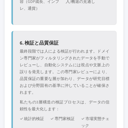
容（GDP成長、インフ
入/椭退の見通し
レ、通貨）
6. 検証と品質保証
最終段階では人による検証が行われます。ドメイ
ン専門家がフィルタリングされたデータを手動で
レビューし、自動化システムには視点や文脈上の
誤りを発見します。この専門家レビューにより、
品質保証の重要な層が加わり、データが研究目標
および分野固有の基準に沖していることが確保さ
れます。
私たちの3層構造の検証プロセスは、データの信
頼性を最大化します：
✓ 統計的検証
✓ 専門家検証
✓ 市場実態チェ
ック