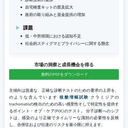
自宅検査キットの普及拡大
政府の取り組みと資金提供の増加
課題
低・中所得国における認知不足
社会的スティグマとプライバシーに関する懸念
市場の洞察と成長機会を得る
無料のPDFをダウンロード
主傾向は急速な、正確な診断テストのための要求の上昇を、
のような含んでいます
核酸増幅試験
クラミジアの
trachomatisの検出のための高い感受性そして特定性を提供す
るポイント・オブ・ケア(POC)のテスト。 分子診断へのシフ
トは、感染のより正確でタイムリーな識別の必要性を反映
し、合併症および伝達のリスクを最小限に抑えます。