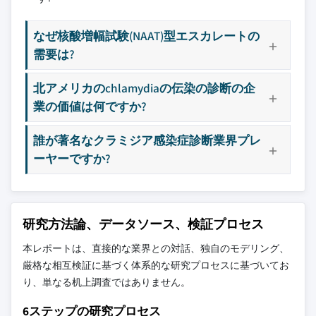
8.4 アジア太平洋
主要な競合他社が見当たりませんか？
8.4.1 中国
なぜ核酸増幅試験(NAAT)型エスカレートの
このレポートに掲載されている企業は厳選さ
8.4.2 日本
需要は?
れたものであり、競合全体を網羅するもので
8.4.3 インド
はありません。
北アメリカのchlamydiaの伝染の診断の企
8.4.4 オーストラリア
業の価値は何ですか?
8.4.5 韓国
当社の市場収益計算は、個別にプロファイル
8.4.6 アジア太平洋その他地域
されていないメーカー、販売業者、専門業者
誰が著名なクラミジア感染症診断業界プレ
8.5 ラテンアメリカ
を含む全地域の全プレイヤーを考慮したボト
ーヤーですか?
ムアップ手法を採用しています。プロファイ
8.5.1 ブラジル
ルセクションは戦略的に重要なプレイヤーに
8.5.2 メキシコ
焦点を当てており、市場規模の範囲を定義す
8.5.3 アルゼンチン
るものではありません。
研究方法論、データソース、検証プロセス
8.5.4 ラテンアメリカその他地域
競合環境には以下も含まれる可能性があります
8.6 中東・アフリカ
本レポートは、直接的な業界との対話、独自のモデリング、
グローバルトップ
市場アクセスを支
8.6.1 南アフリカ
厳格な相互検証に基づく体系的な研究プロセスに基づいてお
層に属さない地
配する販売代理店
り、単なる机上調査ではありません。
8.6.2 サウジアラビア
域・国内限定のリ
やチャネルパート
ーダー企業
ナー
8.6.3 アラブ首長国連邦
6ステップの研究プロセス