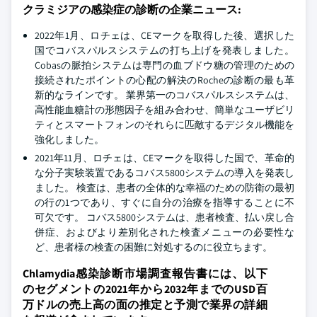
クラミジアの感染症の診断の企業ニュース:
2022年1月、ロチェは、CEマークを取得した後、選択した
国でコバスパルスシステムの打ち上げを発表しました。
Cobasの脈拍システムは専門の血ブドウ糖の管理のための
接続されたポイントの心配の解決のRocheの診断の最も革
新的なラインです。 業界第一のコバスパルスシステムは、
高性能血糖計の形態因子を組み合わせ、簡単なユーザビリ
ティとスマートフォンのそれらに匹敵するデジタル機能を
強化しました。
2021年11月、ロチェは、CEマークを取得した国で、革命的
な分子実験装置であるコバス5800システムの導入を発表し
ました。 検査は、患者の全体的な幸福のための防衛の最初
の行の1つであり、すぐに自分の治療を指導することに不
可欠です。 コバス5800システムは、患者検査、払い戻し合
併症、およびより差別化された検査メニューの必要性な
ど、患者様の検査の困難に対処するのに役立ちます。
Chlamydia感染診断市場調査報告書には、以下
のセグメントの2021年から2032年までのUSD百
万ドルの売上高の面の推定と予測で業界の詳細