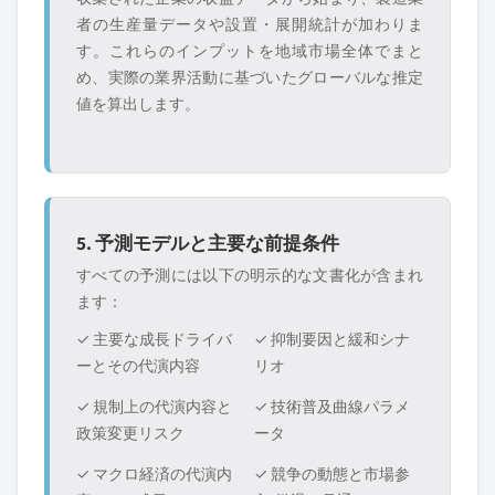
者の生産量データや設置・展開統計が加わりま
す。これらのインプットを地域市場全体でまと
め、実際の業界活動に基づいたグローバルな推定
値を算出します。
5. 予測モデルと主要な前提条件
すべての予測には以下の明示的な文書化が含まれ
ます：
✓ 主要な成長ドライバ
✓ 抑制要因と緩和シナ
ーとその代演内容
リオ
✓ 規制上の代演内容と
✓ 技術普及曲線パラメ
政策変更リスク
ータ
✓ マクロ経済の代演内
✓ 競争の動態と市場参