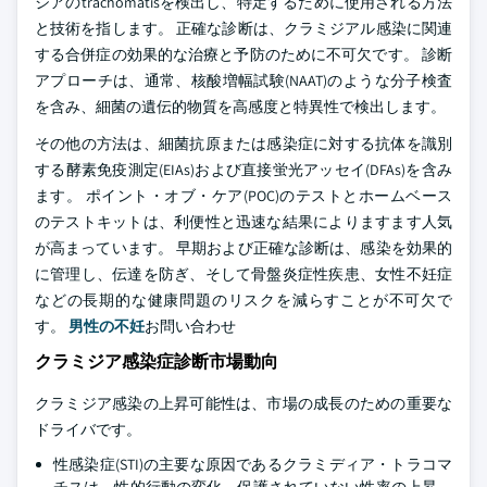
ジアのtrachomatisを検出し、特定するために使用される方法
と技術を指します。 正確な診断は、クラミジアル感染に関連
する合併症の効果的な治療と予防のために不可欠です。 診断
アプローチは、通常、核酸増幅試験(NAAT)のような分子検査
を含み、細菌の遺伝的物質を高感度と特異性で検出します。
その他の方法は、細菌抗原または感染症に対する抗体を識別
する酵素免疫測定(EIAs)および直接蛍光アッセイ(DFAs)を含み
ます。 ポイント・オブ・ケア(POC)のテストとホームベース
のテストキットは、利便性と迅速な結果によりますます人気
が高まっています。 早期および正確な診断は、感染を効果的
に管理し、伝達を防ぎ、そして骨盤炎症性疾患、女性不妊症
などの長期的な健康問題のリスクを減らすことが不可欠で
す。
男性の不妊
お問い合わせ
クラミジア感染症診断市場動向
クラミジア感染の上昇可能性は、市場の成長のための重要な
ドライバです。
性感染症(STI)の主要な原因であるクラミディア・トラコマ