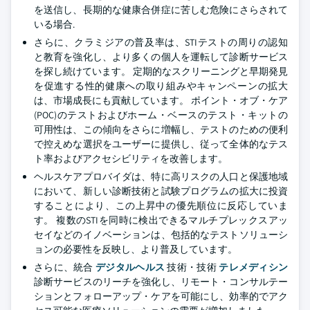
を送信し、長期的な健康合併症に苦しむ危険にさらされて
いる場合.
さらに、クラミジアの普及率は、STIテストの周りの認知
と教育を強化し、より多くの個人を運転して診断サービス
を探し続けています。 定期的なスクリーニングと早期発見
を促進する性的健康への取り組みやキャンペーンの拡大
は、市場成長にも貢献しています。 ポイント・オブ・ケア
(POC)のテストおよびホーム・ベースのテスト・キットの
可用性は、この傾向をさらに増幅し、テストのための便利
で控えめな選択をユーザーに提供し、従って全体的なテス
ト率およびアクセシビリティを改善します。
ヘルスケアプロバイダは、特に高リスクの人口と保護地域
において、新しい診断技術と試験プログラムの拡大に投資
することにより、この上昇中の優先順位に反応していま
す。 複数のSTIを同時に検出できるマルチプレックスアッ
セイなどのイノベーションは、包括的なテストソリューシ
ョンの必要性を反映し、より普及しています。
さらに、統合
デジタルヘルス
技術・技術
テレメディシン
診断サービスのリーチを強化し、リモート・コンサルテー
ションとフォローアップ・ケアを可能にし、効率的でアク