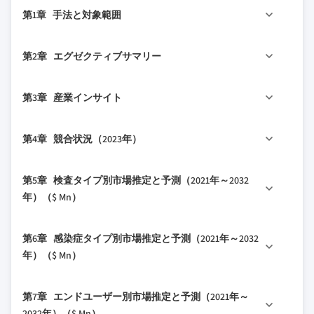
第1章 手法と対象範囲
1.1 市場の対象範囲と定義
第2章 エグゼクティブサマリー
1.2 調査設計
1.2.1 調査アプローチ
2.1 産業360°概要
第3章 産業インサイト
1.2.2 データ収集方法
1.3 基本推定値と計算
3.1 産業エコシステム分析
第4章 競合状況（2023年）
1.3.1 基準年の計算
3.2 産業への影響要因
1.3.2 市場推定のための主要トレンド
3.2.1 成長ドライバー
4.1 はじめに
第5章 検査タイプ別市場推定と予測（2021年～2032
1.4 予測モデル
3.2.1.1 クラミジア感染症の有病率上昇
4.2 企業マトリックス分析（2023年）
年）（$ Mn）
1.5 一次調査と検証
3.2.1.2 診断技術の進歩
4.3 企業の市場シェア分析
1.5.1 一次ソース
3.2.1.3 在宅検査キットの普及拡大
5.1 主要トレンド
4.4 競争ポジショニングマトリックス
第6章 感染症タイプ別市場推定と予測（2021年～2032
1.5.2 データマイニングソース
3.2.1.4 政府の取り組みと資金の増加
5.2 核酸増幅検査（NAAT）
4.5 戦略ダッシュボード
年）（$ Mn）
3.2.2 産業の課題と障壁
5.3 血清学的検査
3.2.2.1 低・中所得国における認知度の低
6.1 主要トレンド
5.4 直接蛍光抗体法
第7章 エンドユーザー別市場推定と予測（2021年～
さ
6.2 性器クラミジア感染症
5.5 培養検査
2032年）（$ Mn）