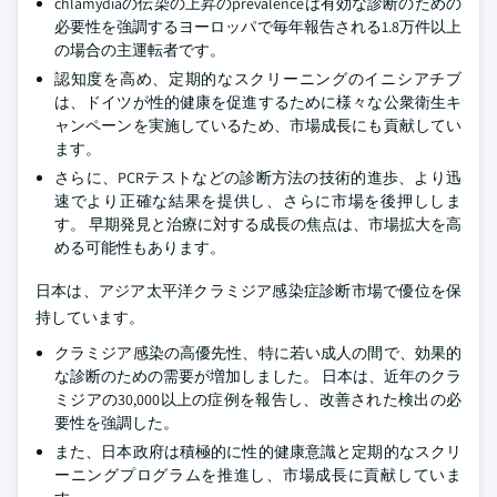
chlamydiaの伝染の上昇のprevalenceは有効な診断のための
必要性を強調するヨーロッパで毎年報告される1.8万件以上
の場合の主運転者です。
認知度を高め、定期的なスクリーニングのイニシアチブ
は、ドイツが性的健康を促進するために様々な公衆衛生キ
ャンペーンを実施しているため、市場成長にも貢献してい
ます。
さらに、PCRテストなどの診断方法の技術的進歩、より迅
速でより正確な結果を提供し、さらに市場を後押ししま
す。 早期発見と治療に対する成長の焦点は、市場拡大を高
める可能性もあります。
日本は、アジア太平洋クラミジア感染症診断市場で優位を保
持しています。
クラミジア感染の高優先性、特に若い成人の間で、効果的
な診断のための需要が増加しました。 日本は、近年のクラ
ミジアの30,000以上の症例を報告し、改善された検出の必
要性を強調した。
また、日本政府は積極的に性的健康意識と定期的なスクリ
ーニングプログラムを推進し、市場成長に貢献していま