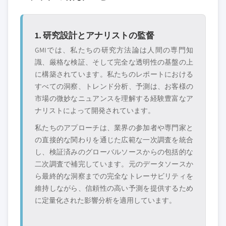
8.6.4 中東・アフリカその他地域
新興の破壊的企
特定の用途やエン
業、スタートアッ
ドユースに特化し
プ、または隣接業
たニッチプレイヤ
1. 研究設計とアナリストの監督
界からの参入者
ー
GMIでは、私たちの研究方法論は人間の専門知
識、厳格な検証、そして完全な透明性の基盤の上
無料カスタマイズ - レポート価値の最大
に構築されています。私たちのレポートにおける
20%
すべての洞察、トレンド分析、予測は、お客様の
特定のデータが必要ですか？カスタマイ
市場の微妙なニュアンスを理解する経験豊富なア
ズをリクエストして、正確な要件に合わ
ナリストによって開発されています。
せた洞察を入手してください。
私たちのアプローチは、業界の参加者や専門家と
カスタマイズを依頼する →
の直接的な関わりを通じた広範な一次調査を統合
し、検証済みのグローバルソースからの包括的な
二次調査で補完しています。元のデータソースか
ら最終的な洞察までの完全なトレーサビリティを
維持しながら、信頼性の高い予測を提供するため
に定量化された影響分析を適用しています。