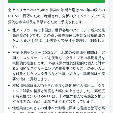
北アメリカのchlamydiaの伝染の診断市場は2023年の収入の
USD 588.1百万のために考慮され、分析のタイムライン上の実
質的な市場成長を目撃するために予測されます。
北アメリカ、特に米国は、世界各地のクラミジア感染の最
高速度の1つです。 この高い優先順位は有効な診断解決の
ための要求を促進しま伝染の広がりを管理し、制御しま
す。
疾病予防センター(CDC)など、北米の公衆衛生機関は、定
期的にスクリーニングを促進し、クラミジアの早期発見を
積極的に推進します。 25歳未満の性的活動的な個人に対す
る定期的なスクリーニングの推奨事項やリスクの高い人口
を対象としたプログラムなどの取り組みは、診断試験の需
要の増加に貢献します。
核酸増幅試験(NAAT)を含む高度な診断技術の採用は、クラ
ミジア試験の精度と速度を大幅に向上させました。 高感度
と特異性で知られるNAATは、非対症の個人でも感染を検出
する能力のために、北米でますます普及しています。
性感染症(STI)とその健康への影響に関する意識と教育が高