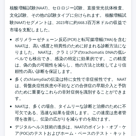
核酸増幅試験(NAAT)、セロロジー試験、直接蛍光抗体検査、
文化試験、その他の試験タイプに分けられます。 核酸増幅試
験(NAAT)セグメントは、2023年に約668.3百万米ドルの収益で
市場を支配しました。
ポリメラーゼチェーン反応(PCR)と転写媒増幅(TMA)を含む
NAATは、高い感度と特異性のために好まれる診断方法にな
りました。 NAATは、クラミジアのtrachomatis DNAの低レ
ベルでも検出でき、感染の特定に効果的です。 この精度
は、偽の負の可能性を減らし、他の方法と比較してより信
頼性の高い診断を保証します。
多くのchlamydiaの伝染は特に女性で非症候性です。 NAAT
は、骨盤炎症性疾患や不妊などの合併症の早期介入と予防
のために重要なこれらの非対症例を識別することができま
す。
NAATは、多くの場合、タイムリーな診断と治療のために不
可欠である、迅速な結果を提供します。 この速度は患者管
理を改善し、伝染の広がりを減らすのを助けます。
デジタルヘルス技術の進歩は、NAATのポイント・オブ・ケ
ア(POC)のテストおよびホーム・ベースのテスト・キット