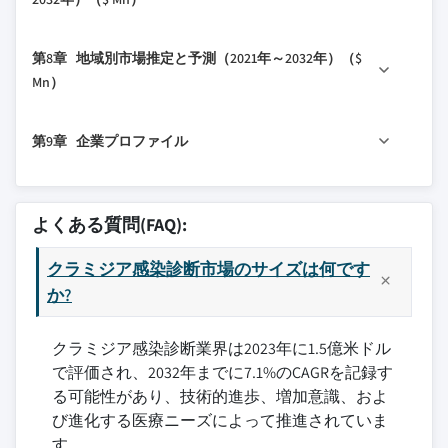
3.2.2.2 社会的スティグマと機密性への懸
6.3 直腸クラミジア感染症
5.6 その他の検査タイプ
念
7.1 主要トレンド
6.4 眼クラミジア感染症
第8章 地域別市場推定と予測（2021年～2032年）（$
3.3 成長ポテンシャル分析
7.2 病院
Mn）
3.4 規制環境
7.3 専門クリニック
3.5 将来の市場トレンド
8.1 主要トレンド
7.4 診断センター
第9章 企業プロファイル
3.6 技術環境
8.2 北米
3.7 ポーターの分析
8.2.1 米国
9.1 アボット
3.8 PESTEL分析
8.2.2 カナダ
9.2 BD
よくある質問(FAQ):
3.9 ギャップ分析
8.3 欧州
9.3 バイオ・ラッド・ラボラトリーズ
3.10 製品パイプライン分析
8.3.1 ドイツ
クラミジア感染診断市場のサイズは何です
9.4 ダイアソリン S.p.A.
8.3.2 英国
か?
9.5 F. ホフマン・ラ・ロシュ
8.3.3 フランス
9.6 ホロジック
クラミジア感染診断業界は2023年に1.5億米ドル
8.3.4 イタリア
9.7 クアデルオーソ・コーポレーション
で評価され、2032年までに7.1%のCAGRを記録す
8.3.5 スペイン
9.8 シーメンス・ヘルスケア
る可能性があり、技術的進歩、増加意識、およ
8.3.6 オランダ
9.9 サーモフィッシャー・サイエンティフィック
び進化する医療ニーズによって推進されていま
8.3.7 欧州その他地域
9.10 トリニティ・バイオテック PLC.
す.