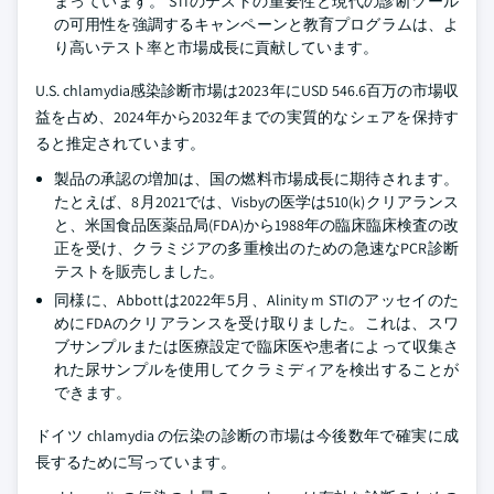
まっています。 STIのテストの重要性と現代の診断ツール
の可用性を強調するキャンペーンと教育プログラムは、よ
り高いテスト率と市場成長に貢献しています。
U.S. chlamydia感染診断市場は2023年にUSD 546.6百万の市場収
益を占め、2024年から2032年までの実質的なシェアを保持す
ると推定されています。
製品の承認の増加は、国の燃料市場成長に期待されます。
たとえば、8月2021では、Visbyの医学は510(k)クリアランス
と、米国食品医薬品局(FDA)から1988年の臨床臨床検査の改
正を受け、クラミジアの多重検出のための急速なPCR診断
テストを販売しました。
同様に、Abbottは2022年5月、Alinity m STIのアッセイのた
めにFDAのクリアランスを受け取りました。これは、スワ
ブサンプルまたは医療設定で臨床医や患者によって収集さ
れた尿サンプルを使用してクラミディアを検出することが
できます。
ドイツ chlamydia の伝染の診断の市場は今後数年で確実に成
長するために写っています。