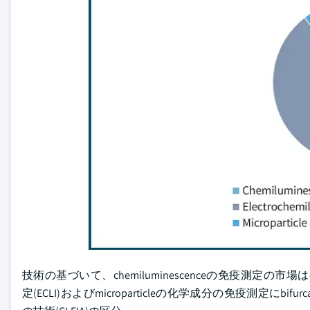
技術の基づいて、chemiluminescenceの免疫測定の市場はchemil
定(ECLI)およびmicroparticleの化学成分の免疫測定にbifur