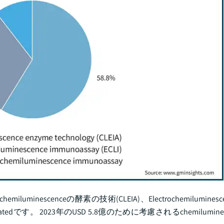
uminescenceの酵素の技術(CLEIA)、Electrochemilumine
catedです。 2023年のUSD 5.8億のために考慮されるchemilumin