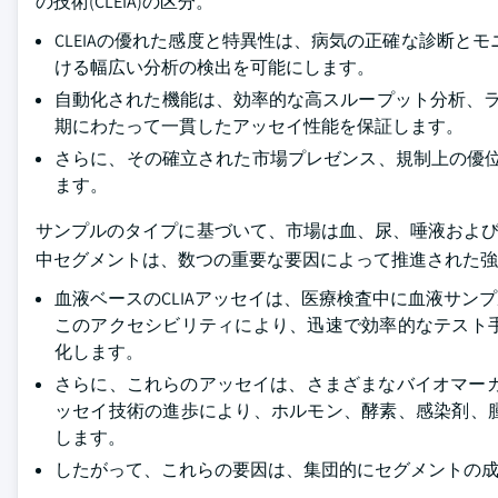
の技術(CLEIA)の区分。
CLEIAの優れた感度と特異性は、病気の正確な診断と
ける幅広い分析の検出を可能にします。
自動化された機能は、効率的な高スループット分析、ラボ
期にわたって一貫したアッセイ性能を保証します。
さらに、その確立された市場プレゼンス、規制上の優位
ます。
サンプルのタイプに基づいて、市場は血、尿、唾液および他のサン
中セグメントは、数つの重要な要因によって推進された強固な
血液ベースのCLIAアッセイは、医療検査中に血液サ
このアクセシビリティにより、迅速で効率的なテスト
化します。
さらに、これらのアッセイは、さまざまなバイオマー
ッセイ技術の進歩により、ホルモン、酵素、感染剤、
します。
したがって、これらの要因は、集団的にセグメントの