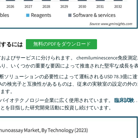
握するには
無料のPDFをダウンロード
サービスに分けられます。 chemiluminescence免疫測
通しであり、いくつかの重要な要因によって推進された堅牢な成長を
ソリューションの必要性によって運転されるUSD 78.3億に
CLIAの検光子と互換性があるものは、従来の実験室の設定の外
います。
よびバイオテクノロジー企業に広く使用されています。
臨床試験
.
ことを目指した研究開発活動に投資し続けています。