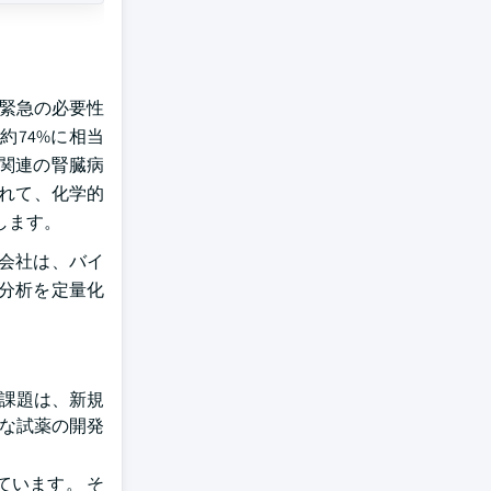
の緊急の必要性
約74%に相当
病関連の腎臓病
つれて、化学的
します。
薬会社は、バイ
の分析を定量化
の課題は、新規
度な試薬の開発
います。 そ