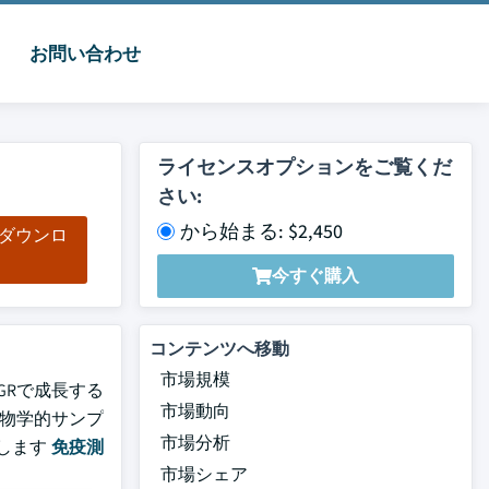
お問い合わせ
ライセンスオプションをご覧くだ
さい:
から始まる: $2,450
をダウンロ
ド
今すぐ購入
コンテンツへ移動
市場規模
GRで成長する
市場動向
を生物学的サンプ
市場分析
します
免疫測
市場シェア