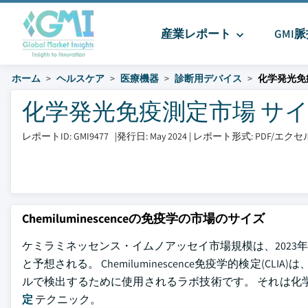
産業レポート
GMI
ホーム
ヘルスケア
医療機器
診断用デバイス
化学発光免
化学発光免疫測定市場 サイズとシ
レポートID: GMI9477
|
発行日: May 2024
|
レポート形式: PDF/エ
Chemiluminescenceの免疫学の市場のサイズ
ケミラミネッセンス・イムノアッセイ市場規模は、2023年に約
と予想される。 Chemiluminescence免疫学的検定(
ルで検出するために使用されるラボ技術です。 それは化
定
テクニック。