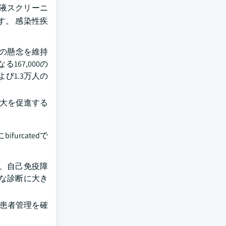
液スクリーニ
。 感染性疾
上の懸念を維持
167,000の
よび1.3万人の
拡大を促進する
rcatedで
、自己免疫障
な診断に大き
な患者管理を確