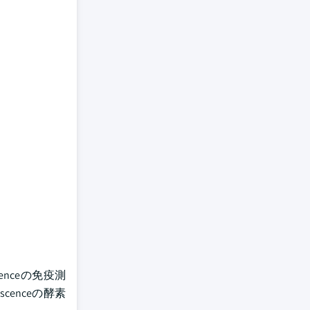
scenceの免疫測
escenceの酵素