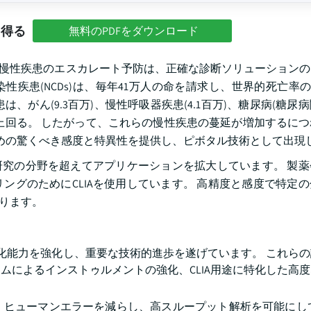
を得る
無料のPDFをダウンロード
などの慢性疾患のエスカレート予防は、正確な診断ソリューション
性疾患(NCDs)は、毎年41万人の命を請求し、世界的死亡率の
は、がん(9.3百万)、慢性呼吸器疾患(4.1百万)、糖尿病(糖尿
トを上回る。 したがって、これらの慢性疾患の蔓延が増加するに
のための驚くべき感度と特異性を提供し、ピボタル技術として出現
床研究の分野を超えてアプリケーションを拡大しています。 製
ングのためにCLIAを使用しています。 高精度と感度で特定
なります。
自動化能力を強化し、重要な技術的進歩を遂げています。 これら
ムによるインストゥルメントの強化、CLIA用途に特化した高
、ヒューマンエラーを減らし、高スループット解析を可能にして