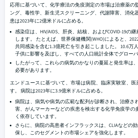
応用に基づいて、化学療法の免疫測定の市場は治療薬の
ング、毒性学、新生児スクリーニング、代謝障害、消化器
患は2023年に2億米ドルに占める。
感染症は、HIV/AIDS、肝炎、結核、およびCOVID
します。 たとえば、世界保健機関(WHO)によると、2022
共同感染を含む1.3億死亡を引き起こしました。 10.6万
子供に影響を及ぼし、すべての人口統計全体でグロー
したがって、これらの病気のかなりの蔓延と発生率は、
必要があります。
エンドユースに基づいて、市場は病院、臨床実験室、医薬品及
す。 病院は2023年に3.9億米ドルに占める。
病院は、病気や病気の広範な配列が診断され、治療さ
害、がんマーカーなどの疾患を検出する化学免疫学の
く依存しています。
さらに、病院の高患者インフラックスは、CLIAなど
保し、このセグメントの市場シェアを強化します。