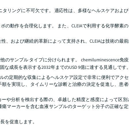
モニタリングに不可欠です。 適応性は、多様なヘルスケアおよ
の動作を合理化します。 また、CLEIAで利用する化学酵素
性、および継続的革新によって支持され、CLEIAは技術の最
プル タイプに分けられます。 chemiluminescence免
成長を表示する2032年までのUSD 9億に達する見通しです
ンプルの定期的な収集によるヘルスケア設定で非常に便利でアク
手順を実現し、タイムリーな診断と治療の決定を促進し、患者
カーや分析を検出する際の、卓越した精度と感度によって区別さ
腫瘍マーカーを含む血液サンプルのターゲット分子の正確な定
成長を促進します。