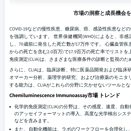
市場の洞察と成長機会
COVID-19などの慢性疾患、糖尿病、癌、感染性疾患
を強調しています。 世界保健機関(WHO)によると、非感染
し、70歳前に発生した死亡数が17万件です。 心臓血管疾患
からの死亡を含む2.0百万)で17.9百万の死亡率でリス
免疫測定(CLIA)は、さまざまな医療条件の診断と監視
さらに、CLIAは、臨床診断、特に医薬品開発および臨
オマーカー分析、薬理学的研究、および治療薬のモニタリ
する能力は、CLIAがこれらの分野に欠かせないツールと
Chemiluminescence Immunoassay市場 トレンド
化学的免疫測定(CLIA)の分野は、その感度、速度、
のアッセイフォーマットの導入、高度な光学検出システ
などを含みます。
また、自動化機能は、ラボのワークフローを合理化し