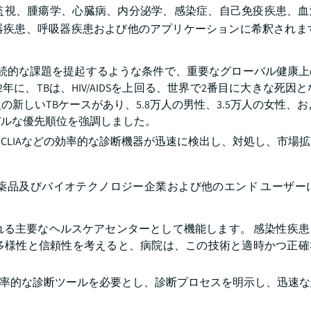
監視、腫瘍学、心臓病、内分泌学、感染症、自己免疫疾患、血
疾患、呼吸器疾患および他のアプリケーションに希釈されます
-19の継続的な課題を提起するような条件で、重要なグローバル健康
年に、TBは、HIV/AIDSを上回る、世界で2番目に大きな死因となる
人の新しいTBケースがあり、5.8万人の男性、3.5万人の女性、お
バルな優先順位を強調しました。
CLIAなどの効率的な診断機器が迅速に検出し、対処し、市場
びバイオテクノロジー企業および他のエンド ユーザーにbifu
れる主要なヘルスケアセンターとして機能します。 感染性疾患
多様性と信頼性を考えると、病院は、この技術と適時かつ正確
の効率的な診断ツールを必要とし、診断プロセスを明示し、迅速