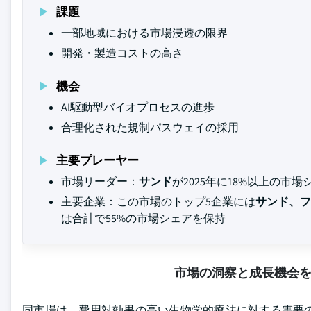
課題
一部地域における市場浸透の限界
開発・製造コストの高さ
機会
AI駆動型バイオプロセスの進歩
合理化された規制パスウェイの採用
主要プレーヤー
市場リーダー：
サンド
が2025年に18%以上の市
主要企業：この市場のトップ5企業には
サンド、フ
は合計で55%の市場シェアを保持
市場の洞察と成長機会
同市場は、費用対効果の高い生物学的療法に対する需要