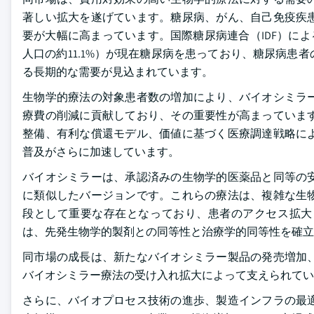
著しい拡大を遂げています。糖尿病、がん、自己免疫疾
要が大幅に高まっています。国際糖尿病連合（IDF）による
人口の約11.1%）が現在糖尿病を患っており、糖尿病
る長期的な需要が見込まれています。
生物学的療法の対象患者数の増加により、バイオシミラ
療費の削減に貢献しており、その重要性が高まっていま
整備、有利な償還モデル、価値に基づく医療調達戦略に
普及がさらに加速しています。
バイオシミラーは、承認済みの生物学的医薬品と同等の
に類似したバージョンです。これらの療法は、複雑な生
段として重要な存在となっており、患者のアクセス拡大
は、先発生物学的製剤との同等性と治療学的同等性を確立
同市場の成長は、新たなバイオシミラー製品の発売増加
バイオシミラー療法の受け入れ拡大によって支えられてい
さらに、バイオプロセス技術の進歩、製造インフラの最