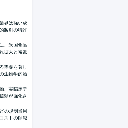
業界は強い成
的製剤の特許
でに、米国食品
入れ拡大と複数
る需要を著し
格の生物学的治
動、実臨床デ
信頼が強化さ
などの規制当局
発コストの削減