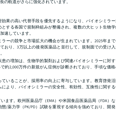
長の軌道がさらに強化されています。
対効果の高い代替手段を優先するようになり、バイオシミラー
めとする各国で規制枠組みが整備され、複数の大ヒット生物学
が加速しています。
ラーの競争と市場拡大の機会が生まれています。2025年ま
認しており、3万以上の後発医薬品と並行して、規制面での受け
す。
疾患の増加は、生物学的製剤および関連バイオシミラーに対す
は世界で約2,000万件の新規がん症例が診断されており、手頃な価
っていることが、採用率の向上に寄与しています。教育啓発活
ムにより、バイオシミラーの安全性、有効性、互換性に関する
います。欧州医薬品庁（EMA）や米国食品医薬品局（FDA）
態/薬力学（PK/PD）試験を重視する傾向を強めており、開