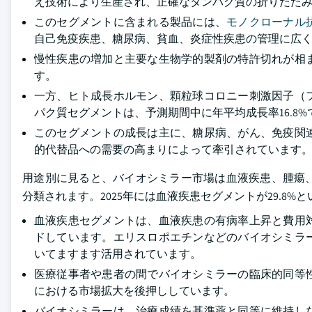
え技術により生産され、正確なタンパク質の折りたた
このセグメントに含まれる製品には、
モノクローナル
自己免疫疾患、糖尿病、貧血、炎症性疾患の管理に広
慢性疾患の増加と主要な生物学的製剤の特許切れが相
す。
一方、ヒト成長ホルモン、顆粒球コロニー刺激因子（
パク質セグメントは、予測期間中に年平均成長率16.8
このセグメントの成長は主に、糖尿病、がん、免疫関
的代替品への需要の高まりによって牽引されています
用途別に見ると、バイオシミラー市場は血液疾患、腫瘍
分類されます。2025年には血液疾患セグメントが29.8
血液疾患セグメントは、血液疾患の有病率上昇と費用
ドしています。エリスロポエチンなどのバイオシミラ
いてますます活用されています。
医療従事者や患者の間でバイオシミラーの臨床的同等
における市場拡大を後押ししています。
バイオシミラーは、治療成績を基準薬と同等に維持し