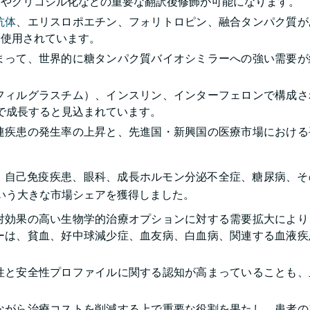
みやグリコシル化などの重要な翻訳後修飾が可能になります。
抗体
、エリスロポエチン、フォリトロピン、融合タンパク質が
く使用されています。
まって、世界的に糖タンパク質バイオシミラーへの強い需要が
フィルグラスチム）、インスリン、インターフェロンで構成さ
%で成長すると見込まれています。
連疾患の発生率の上昇と、先進国・新興国の医療市場における
。
、自己免疫疾患、眼科、成長ホルモン分泌不全症、糖尿病、そ
%という大きな市場シェアを獲得しました。
対効果の高い生物学的治療オプションに対する需要拡大により
ーは、貧血、好中球減少症、血友病、白血病、関連する血液疾
性と安全性プロファイルに関する認知が高まっていることも、
ながら治療コストを削減する上で重要な役割を果たし、患者の