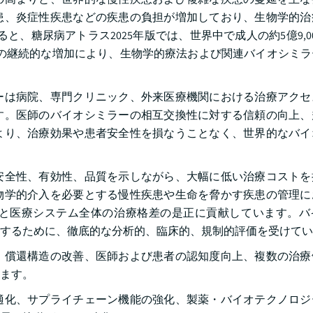
患、炎症性疾患などの疾患の負担が増加しており、生物学的治
と、糖尿病アトラス2025年版では、世界中で成人の約5億9,0
患者の継続的な増加により、生物学的療法および関連バイオシミ
ーは病院、専門クリニック、外来医療機関における治療アクセ
す。医師のバイオシミラーの相互交換性に対する信頼の向上、
より、治療効果や患者安全性を損なうことなく、世界的なバイ
安全性、有効性、品質を示しながら、大幅に低い治療コストを
物学的介入を必要とする慢性疾患や生命を脅かす疾患の管理に
と医療システム全体の治療格差の是正に貢献しています。バ
するために、徹底的な分析的、臨床的、規制的評価を受けてい
、償還構造の改善、医師および患者の認知度向上、複数の治療
ます。
適化、サプライチェーン機能の強化、製薬・バイオテクノロジ