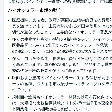
大規模なバイオシミラー事業への投資増加により、市場成
バイオシミラー市場の動向
医療機関、支払者、政府が高額な生物学的療法の費用
長を遂げています。主要市場である米国や欧州をはじ
切れが重なったことで、世界的なバイオシミラー普及
多くの生物学的療法が特許の独占権を失い、バイオシミ
医薬品局（FDA）は米国で76のバイオシミラーを承
の治療カテゴリーにおける治療機会の拡大が見られま
がん、自己免疫疾患、糖尿病、炎症性疾患などの慢性
く高めています。GLOBOCANによると、2022年に
療の代替手段の必要性がさらに高まっています。
医師および患者のバイオシミラーに対する信頼が高ま
ータの蓄積、拡大する市販後サーベイランスプログラ
れています。
規制面の進展もバイオシミラー開発の状況を変化させて
は、大規模な比較臨床試験よりも分析特性評価や薬物動
と商業化までの期間短縮に貢献しています。