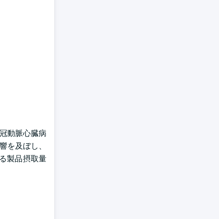
る冠動脈心臓病
影響を及ぼし、
る製品摂取量