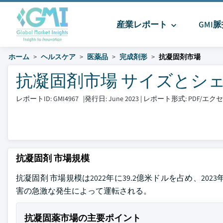
産業レポート
GMI
ホーム
ヘルスケア
医薬品
完成剤形
抗凝固剤市場
抗凝固剤市場 サイズとシェア 20
レポートID: GMI4967
|
発行日: June 2023
|
レポート形式: PDF/エ
抗凝固剤 市場規模
抗凝固剤 市場規模は2022年に39.2億米ドルを占め、20
害の急激な発生によって運転される。
抗凝固薬市場の主要ポイント