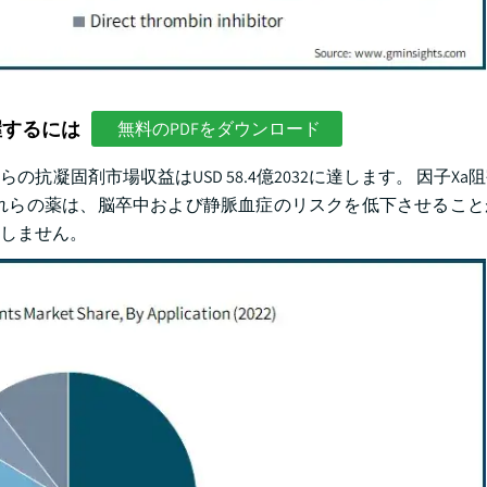
握するには
無料のPDFをダウンロード
抗凝固剤市場収益はUSD 58.4億2032に達します。 因子Xa
れらの薬は、脳卒中および静脈血症のリスクを低下させること
しません。