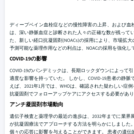
ディープベイン血栓症などの慢性障害の上昇、および血栓
は、深い静脈血症と診断された人々の正確な数が残っている
た、新しい経口抗凝固剤(NOACs)の採用により、市場
予測可能な薬理作用などの利点は、NOACの採用を強化し
COVID-19の影響
COVID-19のパンデミックは、長期ロックダウンによ
適度な影響を持っていた。 しかし、COVID-19患者の
えば、2021年1月では、WHOは、確認された疑わしい症例
抗凝固剤でフォローアップケアにアクセスする必要があり
アンチ凝固剤市場動向
遺伝子検査と薬理学の最近の進歩は、2032年までに業
が抗凝固療法でアプローチする方法を明らかにしました。
個々の応答に影響を与えることができます。 患者の遺伝