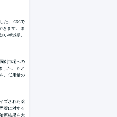
た。 CDCで
できます。 ま
り短い半減期、
凝固剤市場への
ました。 たと
項を、低用量の
ライズされた薬
固薬に対する
治療結果を大