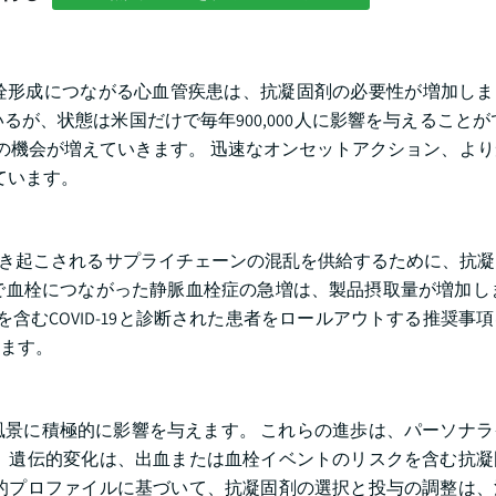
形成につながる心血管疾患は、抗凝固剤の必要性が増加しまし
が、状態は米国だけで毎年900,000人に影響を与えることが
拡大の機会が増えていきます。 迅速なオンセットアクション、よ
ています。
って引き起こされるサプライチェーンの混乱を供給するために、抗
静脈で血栓につながった静脈血栓症の急増は、製品摂取量が増加し
を含むCOVID-19と診断された患者をロールアウトする推奨事
ます。
界風景に積極的に影響を与えます。 これらの進歩は、パーソナ
 遺伝的変化は、出血または血栓イベントのリスクを含む抗凝
的プロファイルに基づいて、抗凝固剤の選択と投与の調整は、