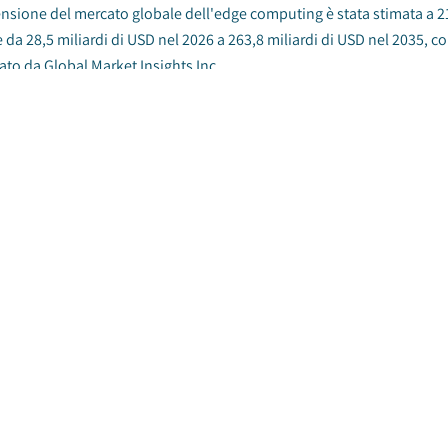
nsione del mercato globale dell'edge computing è stata stimata a 21
e da 28,5 miliardi di USD nel 2026 a 263,8 miliardi di USD nel 2035,
to da Global Market Insights Inc....
o dei servizi di cloud storage
ta di Pubblicazione
:
March 2025
|
Pagine
:
170
|
CAGR:
21.5
%
to globale dei servizi di cloud storage è stato valutato a 43,6 miliar
a il 2025 e il 2034....
o dell'informatica di nuova generazione
ta di Pubblicazione
:
January 2025
|
Pagine
:
175
|
CAGR:
21.7