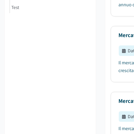
annuo c
Test
Merca
Da
Il merca
crescita
Mercat
Da
Il merca