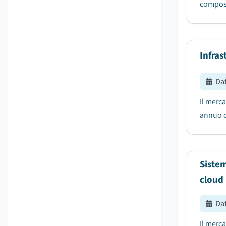
composto
Infras
Da
Il merca
annuo c
Sistem
cloud
Da
Il merca