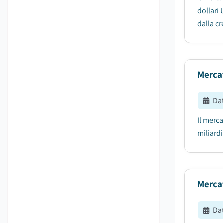
dollari 
dalla cr
Mercat
Da
Il merca
miliardi
Merca
Da