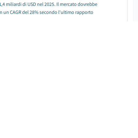
,4 miliardi di USD nel 2025. Il mercato dovrebbe
 con un CAGR del 28% secondo l'ultimo rapporto
SCARICA IL PDF GRATUITO
|
Periodo di Previsione
:
2025 – 2034
di di dollari nel 2024 e dovrebbe crescere a un CAGR del
SCARICA IL PDF GRATUITO
%
|
Periodo di Previsione
:
2025 – 2034