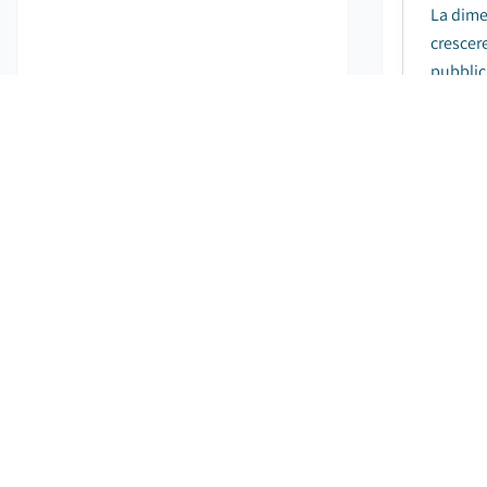
La dime
crescer
pubblica
Mercat
Da
Il merca
21,5% tr
Mercat
Da