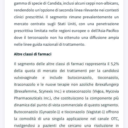
gamma di specie di Candida, inclusi alcuni ceppi non-albicans,
rendendolo un'opzione di seconda linea rilevante nei contesti
clinici prescrittivi. Il segmento rimane prevalentemente un
mercato centrato sugli Stati Uniti, con una penetrazione
prescrittiva limitata nelle regioni europee o dell'Asia-Pacifico
dove il terconazolo non ha ottenuto una diffusione ampia
nelle linee guida nazionali di trattamento.
Altre classi di farmaci
Il segmento delle altre classi di farmaci rappresenta il 5,2%
della quota di mercato dei trattamenti per la candidosi
vulvovaginale e include butoconazolo, tioconazolo,
itraconazolo e le nuove terapie non azoliche ibrexafungerp
(Brexafemme, Scynexis Inc.) e oteseconazolo (Vivjoa, Mycovia
Pharmaceuticals Inc.), che costituiscono la componente più
dinamica dal punto di vista commerciale di questo segmento.
Butoconazolo (Gynazole-1) e tioconazolo (Vagistat-1) offrono
la comodità di una singola applicazione nel canale OTC,
rivolgendosi a pazienti che cercano una risoluzione in