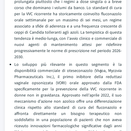
prolungata piuttosto che i regimi a dose singola o a breve
corso che dominano i volumi da banco. Lo standard di cura
per la VVC ricorrente ha storicamente coinvolto fluconazolo
orale settimanale per un massimo di sei mesi, un regime
associato a sfide di aderenza e a una frequenza crescente di
ceppi di Candida tolleranti agli azoli. La tempistica di questa
tendenza è medio-lunga, con l'avvio clinico e commerciale di
nuovi agenti di mantenimento attesi per ridefinire
progressivamente le norme di prescrizione nel periodo 2026-
2030.
Lo sviluppo più rilevante in questo segmento è la
disponibilità commerciale di oteseconazolo (Vivjoa, Mycovia
Pharmaceuticals Inc.), il primo inibitore della reduttasi
vaginale opsonizzata (VORI) orale approvato dalla FDA
specificamente per la prevenzione della VVC ricorrente in
donne non in gravidanza. Approvato nell'aprile 2022, il suo
meccanismo d'azione non azolico offre una differenziazione
clinica rispetto allo standard di cura del fluconazolo e
affronta direttamente un bisogno terapeutico non
soddisfatto in una popolazione di pazienti che non aveva
ricevuto innovazioni farmacologiche significative dagli anni