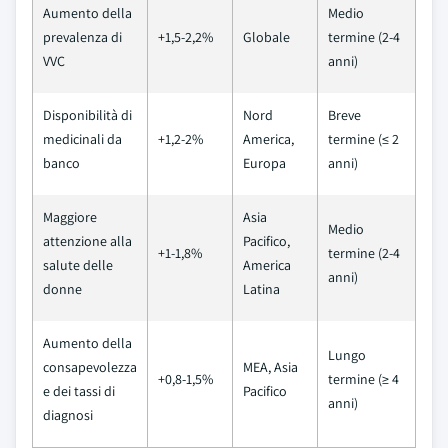
Aumento della
Medio
prevalenza di
+1,5-2,2%
Globale
termine (2-4
VVC
anni)
Disponibilità di
Nord
Breve
medicinali da
+1,2-2%
America,
termine (≤ 2
banco
Europa
anni)
Maggiore
Asia
Medio
attenzione alla
Pacifico,
+1-1,8%
termine (2-4
salute delle
America
anni)
donne
Latina
Aumento della
Lungo
consapevolezza
MEA, Asia
+0,8-1,5%
termine (≥ 4
e dei tassi di
Pacifico
anni)
diagnosi