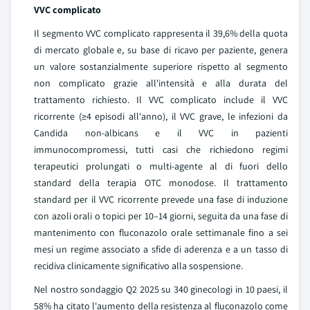
VVC complicato
Il segmento VVC complicato rappresenta il 39,6% della quota
di mercato globale e, su base di ricavo per paziente, genera
un valore sostanzialmente superiore rispetto al segmento
non complicato grazie all'intensità e alla durata del
trattamento richiesto. Il VVC complicato include il VVC
ricorrente (≥4 episodi all'anno), il VVC grave, le infezioni da
Candida non-albicans e il VVC in pazienti
immunocompromessi, tutti casi che richiedono regimi
terapeutici prolungati o multi-agente al di fuori dello
standard della terapia OTC monodose. Il trattamento
standard per il VVC ricorrente prevede una fase di induzione
con azoli orali o topici per 10–14 giorni, seguita da una fase di
mantenimento con fluconazolo orale settimanale fino a sei
mesi un regime associato a sfide di aderenza e a un tasso di
recidiva clinicamente significativo alla sospensione.
Nel nostro sondaggio Q2 2025 su 340 ginecologi in 10 paesi, il
58% ha citato l'aumento della resistenza al fluconazolo come