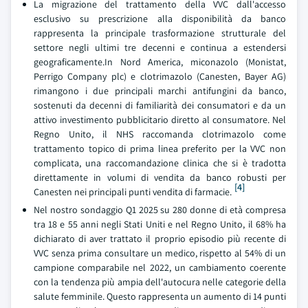
La migrazione del trattamento della VVC dall'accesso
esclusivo su prescrizione alla disponibilità da banco
rappresenta la principale trasformazione strutturale del
settore negli ultimi tre decenni e continua a estendersi
geograficamente.In Nord America, miconazolo (Monistat,
Perrigo Company plc) e clotrimazolo (Canesten, Bayer AG)
rimangono i due principali marchi antifungini da banco,
sostenuti da decenni di familiarità dei consumatori e da un
attivo investimento pubblicitario diretto al consumatore. Nel
Regno Unito, il NHS raccomanda clotrimazolo come
trattamento topico di prima linea preferito per la VVC non
complicata, una raccomandazione clinica che si è tradotta
direttamente in volumi di vendita da banco robusti per
[4]
Canesten nei principali punti vendita di farmacie.
Nel nostro sondaggio Q1 2025 su 280 donne di età compresa
tra 18 e 55 anni negli Stati Uniti e nel Regno Unito, il 68% ha
dichiarato di aver trattato il proprio episodio più recente di
VVC senza prima consultare un medico, rispetto al 54% di un
campione comparabile nel 2022, un cambiamento coerente
con la tendenza più ampia dell'autocura nelle categorie della
salute femminile. Questo rappresenta un aumento di 14 punti