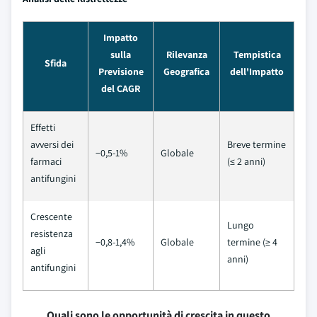
Impatto
sulla
Rilevanza
Tempistica
Sfida
Previsione
Geografica
dell'Impatto
del CAGR
Effetti
avversi dei
Breve termine
−0,5-1%
Globale
farmaci
(≤ 2 anni)
antifungini
Crescente
Lungo
resistenza
−0,8-1,4%
Globale
termine (≥ 4
agli
anni)
antifungini
Quali sono le opportunità di crescita in questo