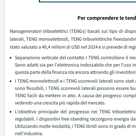
Per comprendere le tend
Nanogeneratori triboelettrici (TENGs) basati sul tipo di disp
laterali, TENG monoelettrodi, TENG triboelettriche freestandin
stato valutato a 48,4 milioni di USD nel 2024 e si prevede di re
Separazione verticale del contatto I TENG controllano il me
Sono adatti sia per l'elettronica indossabile che per l'uso i
questa parte della finanza sta ancora attirando gli investitor
I TENG monoelettrodi e i TENG scorrevoli laterali sono stati ad
sono flessibili, i TENG scorrevoli laterali possono essere b
TENG facili da mettere in atto. A causa dei progressi compiu
vedendo una crescita più rapida del mercato.
L'obiettivo principale del progresso nei TENG triboelettri
regolabili. I dispositivi free-standing raccolgono energia da 
Utilizzando molte modalità, i TENG ibridi sono in grado di mi
nell'industria.