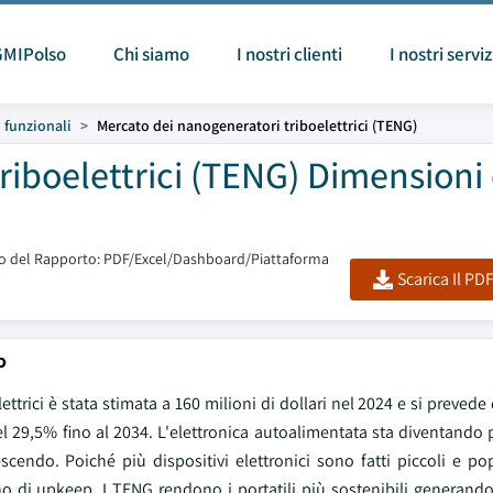
GMIPolso
Chi siamo
I nostri clienti
I nostri serviz
i funzionali
Mercato dei nanogeneratori triboelettrici (TENG)
riboelettrici (TENG) Dimensioni
 del Rapporto: PDF/Excel/Dashboard/Piattaforma
Scarica Il PD
o
trici è stata stimata a 160 milioni di dollari nel 2024 e si prevede
 del 29,5% fino al 2034. L'elettronica autoalimentata sta diventando
cendo. Poiché più dispositivi elettronici sono fatti piccoli e pop
 di upkeep. I TENG rendono i portatili più sostenibili generando e