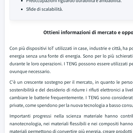
Preoccupazioni riguardo durabilità e affidabilità.
Sfide di scalabilità.
Ottieni informazioni di mercato e oppo
Con più dispositivi IoT utilizzati in case, industrie e città, 
energia senza una fonte di energia. Sono per lo più schierati
durante le loro operazioni. I TENG possono essere utilizzati p
ovunque necessario.
C'è un crescente sostegno per il mercato, in quanto le person
sostenibilità e del desiderio di ridurre i rifiuti elettronici a 
cambiare le batterie frequentemente. I TENG sono considerati v
private, come spendono per la nuova tecnologia a basso cons
Importanti progressi nella scienza materiale hanno contri
nanotecnologia, nei materiali flessibili e nei compositi hanno 
materiali permettono di convertire più energia, creare prodotti 