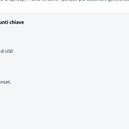
unti chiave
 di USD
ntati.