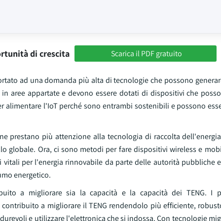
rtunità di crescita
Scarica il PDF gratuito
ha portato ad una domanda più alta di tecnologie che possono generar
 in aree appartate e devono essere dotati di dispositivi che posso
er alimentare l'IoT perché sono entrambi sostenibili e possono ess
e prestano più attenzione alla tecnologia di raccolta dell'energia
livello globale. Ora, ci sono metodi per fare dispositivi wireless e mo
itali per l'energia rinnovabile da parte delle autorità pubbliche 
umo energetico.
buito a migliorare sia la capacità e la capacità dei TENG. I p
contribuito a migliorare il TENG rendendolo più efficiente, robusto 
durevoli e utilizzare l'elettronica che si indossa. Con tecnologie mig