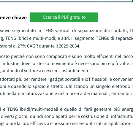
enze chiave
Scarica il PDF gratuito
ositivo segmentato in TENG verticali di separazione dei contatti, 
g, TENG ibridi e multi-modi, e altri. Il segmento TENGs di separazi
gistrarsi al 27% CAGR durante il 2025-2034.
rcato perché non sono complicati e sono molto efficienti nel racco
n industrie dove lo stesso movimento è necessario più e più volte. L'
i, aiutando il settore a crescere costantemente.
ottati più per rendere i gadget portatili e IoT flessibili e convenien
uoni e quando lo spazio è stretto, utilizzando un singolo elettrodo 
ti nella miniaturizzazione e nella ricerca dei materiali, entrambi i
ci e TENG ibridi/multi-modali è quello di farli generare più energ
diversi giochi, quindi sono adatti per la costruzione di infrastruttur
gliorare la loro efficienza e possono essere utilizzati in applicazion