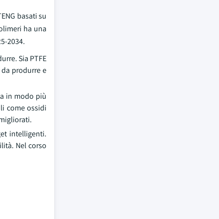
 TENG basati su
polimeri ha una
25-2034.
durre. Sia PTFE
i da produrre e
ia in modo più
ali come ossidi
migliorati.
t intelligenti.
lità. Nel corso