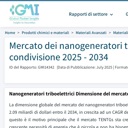
Rapporti di settore
Home
Prodotti chimici e materiali
Materiali Avanzati
Material
Mercato dei nanogeneratori t
condivisione 2025 - 2034
ID del Rapporto: GMI14342
|
Data di Pubblicazione: July 2025
|
Formato
Nanogeneratori triboelettrici Dimensione del mercat
La dimensione globale del mercato dei nanogeneratori triboelet
2.09 miliardi di dollari entro il 2034, in crescita ad un CAGR
questo è il motivo principale che il mercato TENTGs sta cres
crescente necessità di energia che è piccola e non ha bisogno