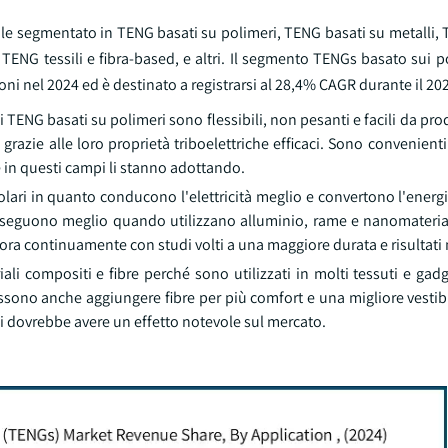
iale segmentato in TENG basati su polimeri, TENG basati su metalli,
 TENG tessili e fibra-based, e altri. Il segmento TENGs basato sui 
oni nel 2024 ed è destinato a registrarsi al 28,4% CAGR durante il 20
TENG basati su polimeri sono flessibili, non pesanti e facili da pro
 grazie alle loro proprietà triboelettriche efficaci. Sono convenient
 in questi campi li stanno adottando.
ari in quanto conducono l'elettricità meglio e convertono l'energ
sso eseguono meglio quando utilizzano alluminio, rame e nanomateri
iora continuamente con studi volti a una maggiore durata e risultati 
i compositi e fibre perché sono utilizzati in molti tessuti e gadge
possono anche aggiungere fibre per più comfort e una migliore vestibi
ili dovrebbe avere un effetto notevole sul mercato.