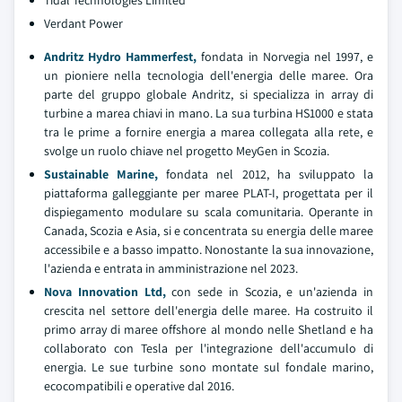
Tidal Technologies Limited
Verdant Power
Andritz Hydro Hammerfest,
fondata in Norvegia nel 1997, e
un pioniere nella tecnologia dell'energia delle maree. Ora
parte del gruppo globale Andritz, si specializza in array di
turbine a marea chiavi in mano. La sua turbina HS1000 e stata
tra le prime a fornire energia a marea collegata alla rete, e
svolge un ruolo chiave nel progetto MeyGen in Scozia.
Sustainable Marine,
fondata nel 2012, ha sviluppato la
piattaforma galleggiante per maree PLAT-I, progettata per il
dispiegamento modulare su scala comunitaria. Operante in
Canada, Scozia e Asia, si e concentrata su energia delle maree
accessibile e a basso impatto. Nonostante la sua innovazione,
l'azienda e entrata in amministrazione nel 2023.
Nova Innovation Ltd,
con sede in Scozia, e un'azienda in
crescita nel settore dell'energia delle maree. Ha costruito il
primo array di maree offshore al mondo nelle Shetland e ha
collaborato con Tesla per l'integrazione dell'accumulo di
energia. Le sue turbine sono montate sul fondale marino,
ecocompatibili e operative dal 2016.