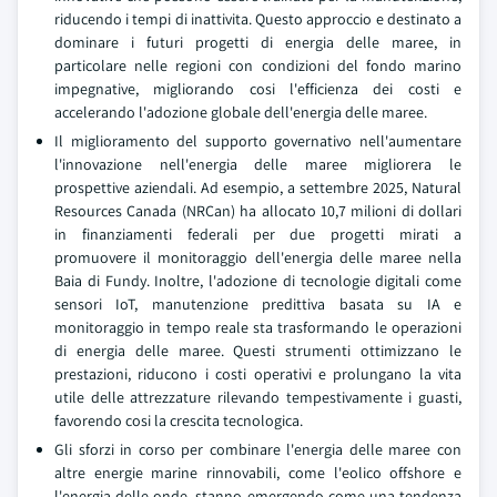
riducendo i tempi di inattivita. Questo approccio e destinato a
dominare i futuri progetti di energia delle maree, in
particolare nelle regioni con condizioni del fondo marino
impegnative, migliorando cosi l'efficienza dei costi e
accelerando l'adozione globale dell'energia delle maree.
Il miglioramento del supporto governativo nell'aumentare
l'innovazione nell'energia delle maree migliorera le
prospettive aziendali. Ad esempio, a settembre 2025, Natural
Resources Canada (NRCan) ha allocato 10,7 milioni di dollari
in finanziamenti federali per due progetti mirati a
promuovere il monitoraggio dell'energia delle maree nella
Baia di Fundy. Inoltre, l'adozione di tecnologie digitali come
sensori IoT, manutenzione predittiva basata su IA e
monitoraggio in tempo reale sta trasformando le operazioni
di energia delle maree. Questi strumenti ottimizzano le
prestazioni, riducono i costi operativi e prolungano la vita
utile delle attrezzature rilevando tempestivamente i guasti,
favorendo cosi la crescita tecnologica.
Gli sforzi in corso per combinare l'energia delle maree con
altre energie marine rinnovabili, come l'eolico offshore e
l'energia delle onde, stanno emergendo come una tendenza