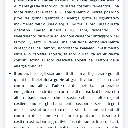
prevedibile e affidabile accelera l'adozione degli sbarramenti
di marea grazie ai loro cicli di marea costanti, rendendoli una
fonte rinnovabile stabile. Gli sbarramenti di marea possono
produrre grandi quantita di energia grazie al significativo
movimento del volume d'acqua. Inoltre, la loro lunga durata
operativa spesso supera i 100 anni, rendendoli un
investimento durevole ed economicamente vantaggioso nel
tempo. Questo li rende una soluzione economicamente
vantaggiosa nel tempo, nonostante l'elevato investimento
iniziale in capitale. Inoltre, la loro durabilita ed efficienza
contribuiscono al loro crescente appeal nel settore delle
energie rinnovabili.
Il potenziale degli sbarramenti di marea di generare grandi
quantita di elettricita grazie ai grandi volumi d'acqua che
controllano rafforza l'adozione del metodo. Il potenziale
energetico dipende dall'escursione di marea, la differenza tra
alta e bassa marea, che e sostanziale in molte regioni
costiere. Inoltre, gli sbarramenti possono essere integrati
nelle infrastrutture estuarine esistenti, come sistemi di
controllo delle inondazioni, porti o ponti, minimizzando i
costi di costruzione aggiuntivi e l'uso del suolo. In alcuni casi,
possono creare nuovi habitat come le zone umide,