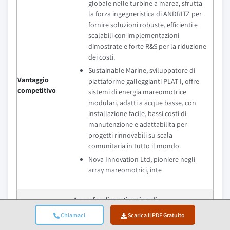
globale nelle turbine a marea, sfrutta
la forza ingegneristica di ANDRITZ per
fornire soluzioni robuste, efficienti e
scalabili con implementazioni
dimostrate e forte R&S per la riduzione
dei costi.
Sustainable Marine, sviluppatore di
Vantaggio
piattaforme galleggianti PLAT-I, offre
competitivo
sistemi di energia mareomotrice
modulari, adatti a acque basse, con
installazione facile, bassi costi di
manutenzione e adattabilita per
progetti rinnovabili su scala
comunitaria in tutto il mondo.
Nova Innovation Ltd, pioniere negli
array mareomotrici, inte
Approfondimenti regionali
Chiamaci
Scarica Il PDF Gratuito
Mercato piu
Asia Pacifico
grande