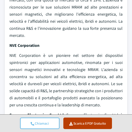
mercato, con una quota di mercato di circa il 19%. L'azienda è
riconosciuta per le sue soluzioni MRAM ad alte prestazioni e
sensori magnetici, che migliorano l'efficienza energetica, la
velocità e l'affidabilità nei veicoli elettrici, ibridi e autonomi. La
continua R&S e l'innovazione guidano la sua forte presenza sul
mercato.
NVE Corporation
NVE Corporation è un pioniere nel settore dei dispositivi
spintronici per applicazioni automotive, rinomata per i suoi
sensori magnetici innovativi e tecnologie MRAM. L'azienda si
concentra su soluzioni ad alta efficienza energetica, ad alta
velocità e durevoli per veicoli elettrici, ibridi e autonomi. Le sue
solide capacità di R&S, le partnership strategiche con i produttori
di automobili e il portafoglio prodotti avanzato la posizionano
per una crescita continua e la leadership di mercato.
Samsung Electronics Co., Ltd.
Samsung Electronics Co., Ltd. è
un attore chiave nel mercato, focalizzato sullo sviluppo di
Chiamaci
Scarica Il PDF Gratuito
soluzioni MRAM avanzate, sensori magnetici ad alte prestazioni e