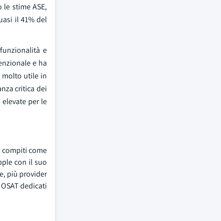
 le stime ASE,
uasi il 41% del
funzionalità e
venzionale e ha
 molto utile in
nza critica dei
 elevate per le
r compiti come
pple con il suo
e, più provider
i OSAT dedicati