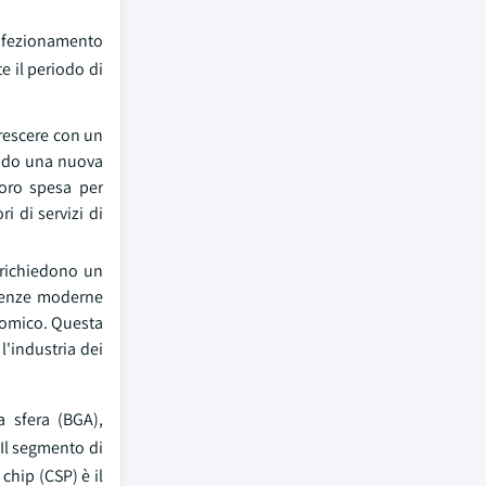
onfezionamento
e il periodo di
crescere con un
eando una nuova
oro spesa per
i di servizi di
 richiedono un
igenze moderne
onomico. Questa
l'industria dei
a sfera (BGA),
 Il segmento di
chip (CSP) è il