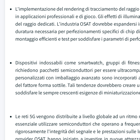
L'implementazione del rendering di tracciamento del raggio
in applicazioni professionali e di gioco. Gli effetti di illumi
del raggio dedicati. L'industria OSAT dovrebbe espandersi i
duratura necessaria per perfezionamenti specifici di chip di
montaggio efficienti e test per soddisfare i parametri di perf
Dispositivi indossabili come smartwatch, gruppi di fitne
richiedono pacchetti semiconduttori per essere ultracompatt
personalizzati con imballaggio avanzato sono incorporati a
del fattore forma sottile. Tali tendenze dovrebbero crear
soddisfare le sempre crescenti esigenze di miniaturizzazione 
Le reti 5G vengono distribuite a livello globale ad un ritmo mo
essenziale utilizzare semiconduttori che operano a freque
rigorosamente l'integrità del segnale e le prestazioni sulle 
provider OSAT hanno iniziato a investire in nuove attrezz