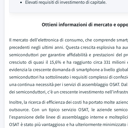
Elevati requisiti di investimento di capitale.
Ottieni informazioni di mercato e oppo
Il mercato dell'elettronica di consumo, che comprende smartph
precedenti negli ultimi anni. Questa crescita esplosiva ha 
semiconduttori per garantire affidabilità e prestazioni del 
cresciuto di quasi il 15,6% e ha raggiunto circa 331 milioni d
evidenzia la crescente domanda di smartphone a livello globale.
semiconduttori ha sottolineato i requisiti complessi di confezi
una continua necessità per i servizi di assemblaggio OSAT. D
dei semiconduttori, c'è un crescente investimento nell'infrastr
Inoltre, la ricerca di efficienza dei costi ha portato molte a
outsource. Con un tipico servizio OSAT, le aziende semicon
l'espansione delle linee di assemblaggio interne e molteplici 
OSAT è stato più vantaggioso e ha ulteriormente minimizzato i c