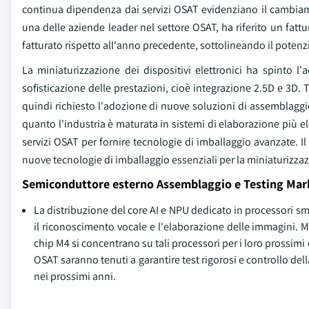
continua dipendenza dai servizi OSAT evidenziano il cambiam
una delle aziende leader nel settore OSAT, ha riferito un fattu
fatturato rispetto all'anno precedente, sottolineando il potenzi
La miniaturizzazione dei dispositivi elettronici ha spinto 
sofisticazione delle prestazioni, cioè integrazione 2.5D e 3D.
quindi richiesto l'adozione di nuove soluzioni di assemblaggio
quanto l'industria è maturata in sistemi di elaborazione più el
servizi OSAT per fornire tecnologie di imballaggio avanzate. I
nuove tecnologie di imballaggio essenziali per la miniaturizza
Semiconduttore esterno Assemblaggio e Testing Mar
La distribuzione del core AI e NPU dedicato in processori 
il riconoscimento vocale e l'elaborazione delle immagini. M
chip M4 si concentrano su tali processori per i loro prossimi
OSAT saranno tenuti a garantire test rigorosi e controllo de
nei prossimi anni.