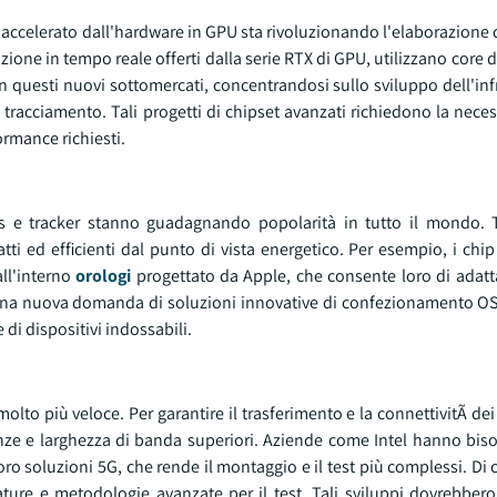
 accelerato dall'hardware in GPU sta rivoluzionando l'elaborazione
nazione in tempo reale offerti dalla serie RTX di GPU, utilizzano core
n questi nuovi sottomercati, concentrandosi sullo sviluppo dell'inf
 tracciamento. Tali progetti di chipset avanzati richiedono la necess
ormance richiesti.
ss e tracker stanno guadagnando popolarità in tutto il mondo. Ta
i ed efficienti dal punto di vista energetico. Per esempio, i chip
ll'interno
orologi
progettato da Apple, che consente loro di adatta
e una nuova domanda di soluzioni innovative di confezionamento OS
di dispositivi indossabili.
lto più veloce. Per garantire il trasferimento e la connettivitÃ dei d
nze e larghezza di banda superiori. Aziende come Intel hanno biso
loro soluzioni 5G, che rende il montaggio e il test più complessi. Di
ature e metodologie avanzate per il test. Tali sviluppi dovrebber