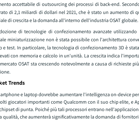
ento accettabile di outsourcing dei processi di back-end. Secondo
rato di 2,1 miliardi di dollari nel 2021, che è stato un aumento di q
ale di crescita e la domanda all'interno dell'industria OSAT globale.
l'adozione di tecnologie di confezionamento avanzate utilizzando 
 Tale miniaturizzazione non è stata possibile con l'architettura con
 e test. In particolare, la tecnologia di confezionamento 3D è stata
evati con memoria e calcolo in un'unità. La crescita indica l'importa
l mercato OSAT sta crescendo notevolmente a causa di richieste più
zione.
ket Trends
smartphone e laptop dovrebbe aumentare l'intelligenza on-device pe
olti giocatori importanti come Qualcomm con il suo chip elite, e A
 chipset di punta. Poiché più tali processori entrano nell'applicazion
lla qualità, che aumenterà significativamente la domanda di fornitor