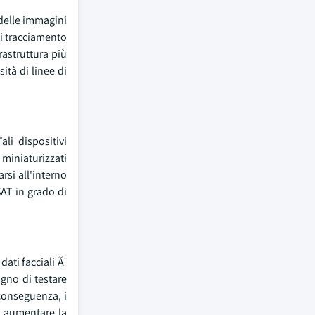
 delle immagini
 di tracciamento
rastruttura più
ità di linee di
li dispositivi
 miniaturizzati
rsi all'interno
AT in grado di
ati facciali Ã ̈
gno di testare
 conseguenza, i
o aumentare la