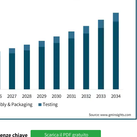
enze chiave
Scarica il PDF gratuito