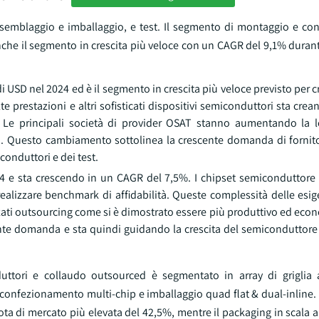
 assemblaggio e imballaggio, e test. Il segmento di montaggio e c
che il segmento in crescita più veloce con un CAGR del 9,1% durant
i USD nel 2024 ed è il segmento in crescita più veloce previsto per 
te prestazioni e altri sofisticati dispositivi semiconduttori sta cr
Le principali società di provider OSAT stanno aumentando la l
io. Questo cambiamento sottolinea la crescente domanda di fornitor
onduttori e dei test.
024 e sta crescendo in un CAGR del 7,5%. I chipset semiconduttore
 realizzare benchmark di affidabilità. Queste complessità delle es
zzati outsourcing come si è dimostrato essere più produttivo ed ec
ente domanda e sta quindi guidando la crescita del semiconduttore 
uttori e collaudo outsourced è segmentato in array di griglia 
 confezionamento multi-chip e imballaggio quad flat & dual-inline.
ta di mercato più elevata del 42,5%, mentre il packaging in scala a 