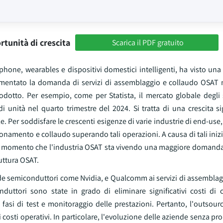
rtunità di crescita
Scarica il PDF gratuito
one, wearables e dispositivi domestici intelligenti, ha visto una 
aumentato la domanda di servizi di assemblaggio e collaudo OSAT n
prodotto. Per esempio, come per Statista, il mercato globale degl
i unità nel quarto trimestre del 2024. Si tratta di una crescita si
 Per soddisfare le crescenti esigenze di varie industrie di end-use, 
onamento e collaudo superando tali operazioni. A causa di tali inizia
al momento che l'industria OSAT sta vivendo una maggiore domanda 
uttura OSAT.
ziende semiconduttori come Nvidia, e Qualcomm ai servizi di assembla
duttori sono state in grado di eliminare significativi costi di 
fasi di test e monitoraggio delle prestazioni. Pertanto, l'outsourc
osti operativi. In particolare, l'evoluzione delle aziende senza pro