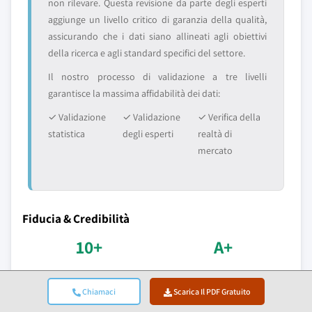
non rilevare. Questa revisione da parte degli esperti
aggiunge un livello critico di garanzia della qualità,
assicurando che i dati siano allineati agli obiettivi
della ricerca e agli standard specifici del settore.
Il nostro processo di validazione a tre livelli
garantisce la massima affidabilità dei dati:
✓ Validazione
✓ Validazione
✓ Verifica della
statistica
degli esperti
realtà di
mercato
Fiducia & Credibilità
10+
A+
Anni di servizio
Accreditamento BBB
Chiamaci
Scarica Il PDF Gratuito
Consegna coerente dalla
Standard professionali e