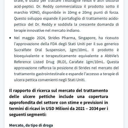
orale, è usato per trattare l'esofagite reflux e altri disturbi
acid-peptici. Dr. Reddy commercializza il prodotto sotto il
marchio VONO, disponibile in 10mg e 20mg punti di forza.
Questo sviluppo espande il portafoglio di trattamento acido-
pettico del Dr. Reddy e soddisfa la crescente domanda di
terapie innovative nel mercato indiano.
Nel maggio 2024, Strides Pharma, Singapore, ha ricevuto
l'approvazione della FDA degli Stati Uniti per il suo generico
Sucralfate Oral Suspension, 1gm/10mL. Il prodotto è
bioequivalente e terapeuticamente equivalente a AbbVie’s
Reference Listed Drug (RLD), Carafate 1gm/10mL. Questa
approvazione rafforza la posizione di Strides nel mercato del
trattamento gastrointestinale e espande l'accesso a terapie di
ulcera pettica convenienti negli Stati Uniti.
Il rapporto di ricerca sul mercato del trattamento
delle ulcere pettiche include una copertura
approfondita del settore con stime e previsioni in
termini di ricavi in USD Milioni da 2021 – 2034 per i
seguenti segmenti:
Mercato, da tipo di droga