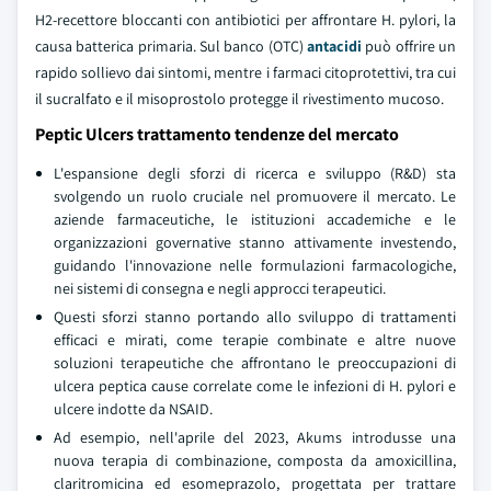
H2-recettore bloccanti con antibiotici per affrontare H. pylori, la
causa batterica primaria. Sul banco (OTC)
antacidi
può offrire un
rapido sollievo dai sintomi, mentre i farmaci citoprotettivi, tra cui
il sucralfato e il misoprostolo protegge il rivestimento mucoso.
Peptic Ulcers trattamento tendenze del mercato
L'espansione degli sforzi di ricerca e sviluppo (R&D) sta
svolgendo un ruolo cruciale nel promuovere il mercato. Le
aziende farmaceutiche, le istituzioni accademiche e le
organizzazioni governative stanno attivamente investendo,
guidando l'innovazione nelle formulazioni farmacologiche,
nei sistemi di consegna e negli approcci terapeutici.
Questi sforzi stanno portando allo sviluppo di trattamenti
efficaci e mirati, come terapie combinate e altre nuove
soluzioni terapeutiche che affrontano le preoccupazioni di
ulcera peptica cause correlate come le infezioni di H. pylori e
ulcere indotte da NSAID.
Ad esempio, nell'aprile del 2023, Akums introdusse una
nuova terapia di combinazione, composta da amoxicillina,
claritromicina ed esomeprazolo, progettata per trattare