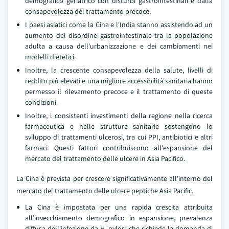
demografico geriatrico con disturbi gastrointestinali e dalla
consapevolezza del trattamento precoce.
I paesi asiatici come la Cina e l'India stanno assistendo ad un
aumento del disordine gastrointestinale tra la popolazione
adulta a causa dell'urbanizzazione e dei cambiamenti nei
modelli dietetici.
Inoltre, la crescente consapevolezza della salute, livelli di
reddito più elevati e una migliore accessibilità sanitaria hanno
permesso il rilevamento precoce e il trattamento di queste
condizioni.
Inoltre, i consistenti investimenti della regione nella ricerca
farmaceutica e nelle strutture sanitarie sostengono lo
sviluppo di trattamenti ulcerosi, tra cui PPI, antibiotici e altri
farmaci. Questi fattori contribuiscono all'espansione del
mercato del trattamento delle ulcere in Asia Pacifico.
La Cina è prevista per crescere significativamente all'interno del
mercato del trattamento delle ulcere peptiche Asia Pacific.
La Cina è impostata per una rapida crescita attribuita
all'invecchiamento demografico in espansione, prevalenza
diffusa dell'infezione da H. pylori, che richiede la domanda di