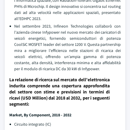
l'informatica spaziale, con Radiation-Tolerant Gigabit Ethernet
PHYs di Microchip. Il design innovativo si concentra sul routing
dati ad alta velocità nelle applicazioni spaziali, presentato
all'EDHPC 2023.
Nel settembre 2023, Infineon Technologies collaborò con
l'azienda cinese Infypower nel nuovo mercato dei caricatori di
veicoli energetici, fornendo semiconduttori di potenza
CoolSiC MOSFET leader del settore 1200 V. Questa partnership
mira a migliorare l'efficienza nelle stazioni di ricarica dei
veicoli elettrici, offrendo un'ampia gamma di potenza
costante, alta densità, interferenza minima e alta affidabilità
per il modulo di ricarica DC da 30 kW di Infypower.
La relazione di ricerca sul mercato dell'elettronica
indurita comprende una copertura approfondita
del settore con stime e previsioni in termini di
ricavi (USD Million) dal 2018 al 2032, per i seguenti
segmenti:
Market, By Component, 2018 - 2032
Circuito integrato (IC)