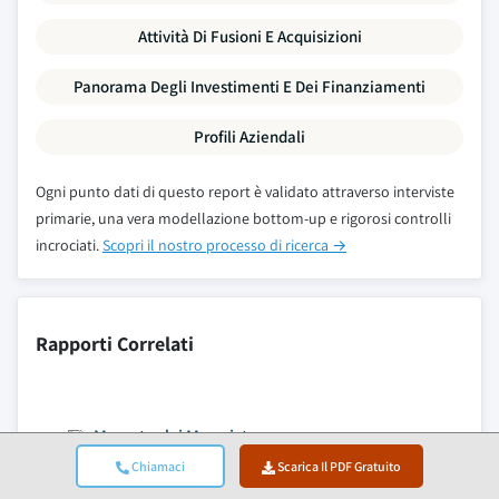
Attività Di Fusioni E Acquisizioni
Panorama Degli Investimenti E Dei Finanziamenti
Profili Aziendali
Ogni punto dati di questo report è validato attraverso interviste
primarie, una vera modellazione bottom-up e rigorosi controlli
incrociati.
Scopri il nostro processo di ricerca →
Rapporti Correlati
Mercato dei Memristor
Chiamaci
Scarica Il PDF Gratuito
Mercato dei Trasformatori a Stato Solido