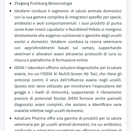
Zhejiang Pushkang Biotecnologia
Vetafarm conduce il segmento di salute animale domestico
con la sua gamma completa di integratori specifici per specie,
antibiotici e aiuti comportamentali. I suoi prodotti di punta
come Avian Insect Liquidator e Nutriblend Pellets si rivolgono
direttamente alle esigenze nutrizionali e igieniche degli uccelli
esotici e domestici. Vetafarm combina la ricerca veterinaria
con approfondimenti basati sul campo, supportando
veterinari e allevatori aviani attraverso protocolli di cura su
misura e piattaforme di formazione online.
IDEXX I laboratori offrono soluzioni diagnostiche per la salute
aviaria, tra cui l'IDEXX AI MultiS-Screen Ab Test, che rileva gli
anticorpi contro il virus dell'influenza aviaria negli uccelli.
Questo test viene utilizzato per monitorare l'esposizione del
gregge e i livelli di immunità, supportando il rilevamento
precoce di potenziali focolai. IDEXX fornisce anche pannelli
diagnostici aviani completi, che aiutano a identificare varie
malattie infettive negli uccelli domestici.
AdvaCare Pharma offre una gamma di prodotti per la salute
veterinaria per gli uccelli animali domestici, tra cui antibiotici,
antifunghi e integratori progettati per affrontare problemi di