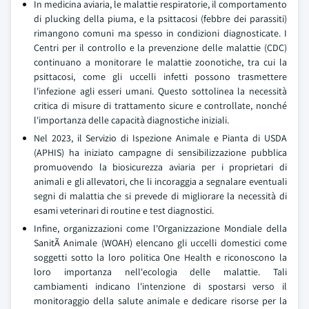
In medicina aviaria, le malattie respiratorie, il comportamento
di plucking della piuma, e la psittacosi (febbre dei parassiti)
rimangono comuni ma spesso in condizioni diagnosticate. I
Centri per il controllo e la prevenzione delle malattie (CDC)
continuano a monitorare le malattie zoonotiche, tra cui la
psittacosi, come gli uccelli infetti possono trasmettere
l'infezione agli esseri umani. Questo sottolinea la necessità
critica di misure di trattamento sicure e controllate, nonché
l'importanza delle capacità diagnostiche iniziali.
Nel 2023, il Servizio di Ispezione Animale e Pianta di USDA
(APHIS) ha iniziato campagne di sensibilizzazione pubblica
promuovendo la biosicurezza aviaria per i proprietari di
animali e gli allevatori, che li incoraggia a segnalare eventuali
segni di malattia che si prevede di migliorare la necessità di
esami veterinari di routine e test diagnostici.
Infine, organizzazioni come l'Organizzazione Mondiale della
SanitÃ Animale (WOAH) elencano gli uccelli domestici come
soggetti sotto la loro politica One Health e riconoscono la
loro importanza nell'ecologia delle malattie. Tali
cambiamenti indicano l'intenzione di spostarsi verso il
monitoraggio della salute animale e dedicare risorse per la