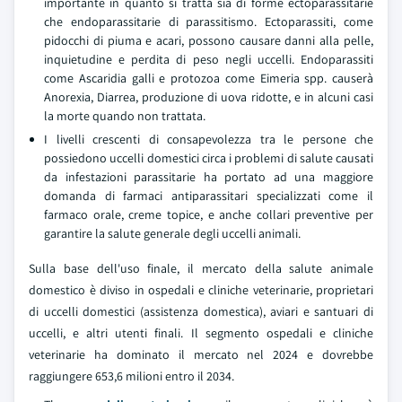
importante in quanto si tratta sia di forme ectoparassitarie
che endoparassitarie di parassitismo. Ectoparassiti, come
pidocchi di piuma e acari, possono causare danni alla pelle,
inquietudine e perdita di peso negli uccelli. Endoparassiti
come Ascaridia galli e protozoa come Eimeria spp. causerà
Anorexia, Diarrea, produzione di uova ridotte, e in alcuni casi
la morte quando non trattata.
I livelli crescenti di consapevolezza tra le persone che
possiedono uccelli domestici circa i problemi di salute causati
da infestazioni parassitarie ha portato ad una maggiore
domanda di farmaci antiparassitari specializzati come il
farmaco orale, creme topice, e anche collari preventive per
garantire la salute generale degli uccelli animali.
Sulla base dell'uso finale, il mercato della salute animale
domestico è diviso in ospedali e cliniche veterinarie, proprietari
di uccelli domestici (assistenza domestica), aviari e santuari di
uccelli, e altri utenti finali. Il segmento ospedali e cliniche
veterinarie ha dominato il mercato nel 2024 e dovrebbe
raggiungere 653,6 milioni entro il 2034.