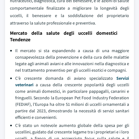
nutraceutici, diagnostica, cura del benessere, e le azioni di salute
comportamentale finalizzate a migliorare la longevità degli
uccelli, il benessere e la soddisfazione del proprietario
attraverso la salute professionale e preventiva.
Mercato della salute degli uccelli domestici
Tendenze
Il mercato si sta espandendo a causa di una maggiore
consapevolezza della prevenzione e della cura delle malattie
legate agli animali aviani e alle innovazioni nella diagnostica e
nel trattamento preventivo per gli uccelli esotici e compagni.
C'è crescente domanda di aviano specializzato
Servizi
veterinari
a causa della crescente popolarità degli uccelli
come animali domestici, in particolare pappagalli, canarini e
fringuelli. Secondo la European Pet Food Industry Federation
(FEDIAF), l'Europa ha oltre 51 milioni di uccelli ornamentali a
partire dal 2023, dimostrando la necessità di servizi sanitari
efficienti e convenienti.
C'è stato un notevole aumento globale della spesa per gli
uccellini, guidato dal crescente legame tra i proprietari e i loro
uccelli, a fianco di un accresciuto focus sulla salute e il