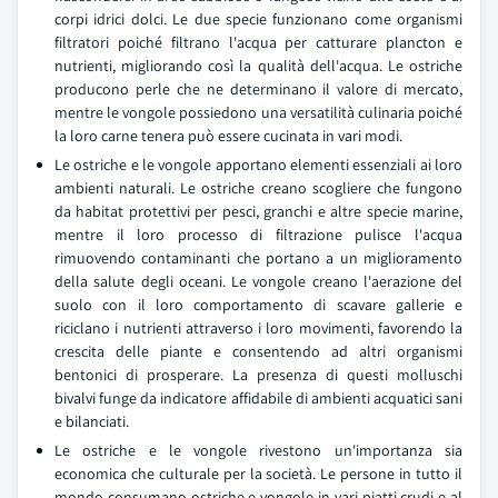
corpi idrici dolci. Le due specie funzionano come organismi
filtratori poiché filtrano l'acqua per catturare plancton e
nutrienti, migliorando così la qualità dell'acqua. Le ostriche
producono perle che ne determinano il valore di mercato,
mentre le vongole possiedono una versatilità culinaria poiché
la loro carne tenera può essere cucinata in vari modi.
Le ostriche e le vongole apportano elementi essenziali ai loro
ambienti naturali. Le ostriche creano scogliere che fungono
da habitat protettivi per pesci, granchi e altre specie marine,
mentre il loro processo di filtrazione pulisce l'acqua
rimuovendo contaminanti che portano a un miglioramento
della salute degli oceani. Le vongole creano l'aerazione del
suolo con il loro comportamento di scavare gallerie e
riciclano i nutrienti attraverso i loro movimenti, favorendo la
crescita delle piante e consentendo ad altri organismi
bentonici di prosperare. La presenza di questi molluschi
bivalvi funge da indicatore affidabile di ambienti acquatici sani
e bilanciati.
Le ostriche e le vongole rivestono un'importanza sia
economica che culturale per la società. Le persone in tutto il
mondo consumano ostriche e vongole in vari piatti crudi e al