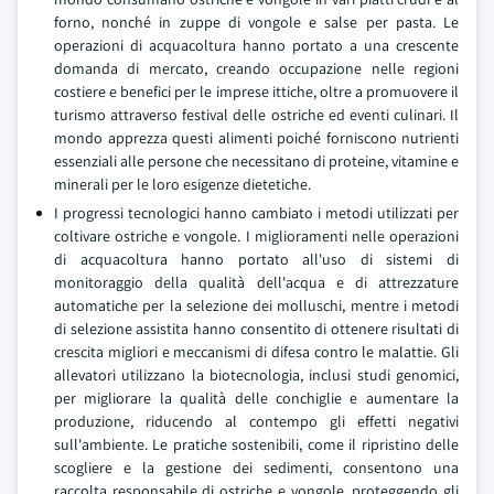
forno, nonché in zuppe di vongole e salse per pasta. Le
operazioni di acquacoltura hanno portato a una crescente
domanda di mercato, creando occupazione nelle regioni
costiere e benefici per le imprese ittiche, oltre a promuovere il
turismo attraverso festival delle ostriche ed eventi culinari. Il
mondo apprezza questi alimenti poiché forniscono nutrienti
essenziali alle persone che necessitano di proteine, vitamine e
minerali per le loro esigenze dietetiche.
I progressi tecnologici hanno cambiato i metodi utilizzati per
coltivare ostriche e vongole. I miglioramenti nelle operazioni
di acquacoltura hanno portato all'uso di sistemi di
monitoraggio della qualità dell'acqua e di attrezzature
automatiche per la selezione dei molluschi, mentre i metodi
di selezione assistita hanno consentito di ottenere risultati di
crescita migliori e meccanismi di difesa contro le malattie. Gli
allevatori utilizzano la biotecnologia, inclusi studi genomici,
per migliorare la qualità delle conchiglie e aumentare la
produzione, riducendo al contempo gli effetti negativi
sull'ambiente. Le pratiche sostenibili, come il ripristino delle
scogliere e la gestione dei sedimenti, consentono una
raccolta responsabile di ostriche e vongole, proteggendo gli