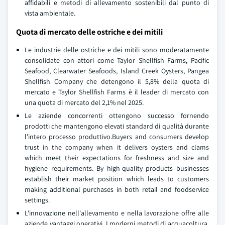
affidabili e metodi di allevamento sostenibili dal punto di
vista ambientale.
Quota di mercato delle ostriche e dei mitili
Le industrie delle ostriche e dei mitili sono moderatamente
consolidate con attori come Taylor Shellfish Farms, Pacific
Seafood, Clearwater Seafoods, Island Creek Oysters, Pangea
Shellfish Company che detengono il 5,8% della quota di
mercato e Taylor Shellfish Farms è il leader di mercato con
una quota di mercato del 2,1% nel 2025.
Le aziende concorrenti ottengono successo fornendo
prodotti che mantengono elevati standard di qualità durante
l'intero processo produttivo.Buyers and consumers develop
trust in the company when it delivers oysters and clams
which meet their expectations for freshness and size and
hygiene requirements. By high-quality products businesses
establish their market position which leads to customers
making additional purchases in both retail and foodservice
settings.
L'innovazione nell'allevamento e nella lavorazione offre alle
aziende vantaggi operativi. I moderni metodi di acquacoltura,