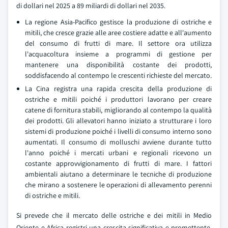
di dollari nel 2025 a 89 miliardi di dollari nel 2035.
La regione Asia-Pacifico gestisce la produzione di ostriche e
mitili, che cresce grazie alle aree costiere adatte e all'aumento
del consumo di frutti di mare. Il settore ora utilizza
l'acquacoltura insieme a programmi di gestione per
mantenere una disponibilità costante dei prodotti,
soddisfacendo al contempo le crescenti richieste del mercato.
La Cina registra una rapida crescita della produzione di
ostriche e mitili poiché i produttori lavorano per creare
catene di fornitura stabili, migliorando al contempo la qualità
dei prodotti. Gli allevatori hanno iniziato a strutturare i loro
sistemi di produzione poiché i livelli di consumo interno sono
aumentati. Il consumo di molluschi avviene durante tutto
l'anno poiché i mercati urbani e regionali ricevono un
costante approvvigionamento di frutti di mare. I fattori
ambientali aiutano a determinare le tecniche di produzione
che mirano a sostenere le operazioni di allevamento perenni
di ostriche e mitili.
Si prevede che il mercato delle ostriche e dei mitili in Medio
Oriente e Africa registri una crescita significativa e promettente,