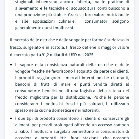
stagionali influenzano ancora l'offerta, ma le pratiche di
allevamento e le tecniche di acquacoltura contribuiscono a
una produzione più stabile. Grazie al loro valore nutrizionale
e alle applicazioni culinarie, i consumatori scelgono
generalmente questi molluschi.
Il mercato delle ostriche e delle vongole per forma è suddiviso in
fresco, surgelato e in scatola. Il fresco detiene il maggior valore
di mercato pari a 91,2 miliardi di USD nel 2025.
Il sapore e la consistenza naturali delle ostriche e delle
vongole fresche ne favoriscono l'acquisto da parte dei clienti.
I prodotti raggiungono i mercati interni poiché ristoranti,
banconi di frutti di mare e punti vendita diretti al
consumatore beneficiano di una logistica della catena del
freddo migliorata per la distribuzione. Poiché le persone
considerano i molluschi freschi più salutari, li utilizzano
spesso nella cucina domestica e nei ristoranti.
I due tipi di prodotti consentono ai clienti di conservare gli
alimenti per periodi prolungati offrendo un accesso comodo
al cibo. I molluschi surgelati permettono ai consumatori di
accedere a prodotti ittici fuori stagione, che possono