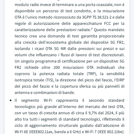
modulo radio invece di terminare a una porta coassiale, non è
disponibile un percorso di test condotto, e la misurazione
OTA è l'unico metodo riconosciuto da 3GPP TS 38.521-2 e dalle
regole di autorizzazione delle apparecchiature FCC per la
caratterizzazione delle prestazioni radiate.² Questo mandato
tecnico crea una domanda di test garantita proporzionale
alla crescita dell'ecosistema globale dei dispositivi 5G FR2,
isolando i ricavi OTA 5G NR dalle pressioni sui prezzi e sui
volumi che influenzano i flussi di lavoro di test discrezionali.
Un singolo programma di certificazione per un dispositivo 5G
FR2 richiede oltre 200 misurazioni OTA individuali che
coprono la potenza radiata totale (TRP), la sensibilità
isotropica totale (TIS), la direzione del picco del fascio, l'EIRP
del picco del fascio e la copertura sferica su più pannelli di
antenna e combinazioni di bande.
Il segmento Wi-Fi rappresenta il secondo standard
tecnologico più grande all'interno del mercato dei test OTA,
con un tasso di crescita annuo di circa il 9,7% dal 2024, il più
alto tra tutti i segmenti di standard tecnologici, riflettendo il
ciclo di aggiornamento strutturale guidato dall'adozione di
Wi-Fi 6E (IEEE802.11ax, banda a 6 GHz) e Wi-Fi 7 (IEEE 802.11be).