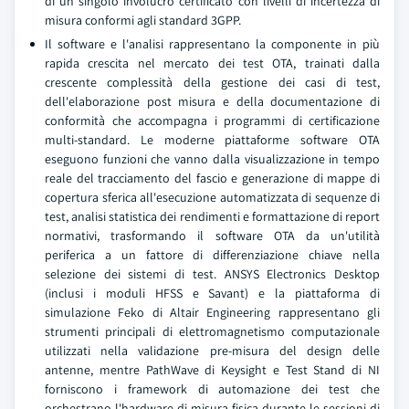
di un singolo involucro certificato con livelli di incertezza di
misura conformi agli standard 3GPP.
Il software e l'analisi rappresentano la componente in più
rapida crescita nel mercato dei test OTA, trainati dalla
crescente complessità della gestione dei casi di test,
dell'elaborazione post misura e della documentazione di
conformità che accompagna i programmi di certificazione
multi-standard. Le moderne piattaforme software OTA
eseguono funzioni che vanno dalla visualizzazione in tempo
reale del tracciamento del fascio e generazione di mappe di
copertura sferica all'esecuzione automatizzata di sequenze di
test, analisi statistica dei rendimenti e formattazione di report
normativi, trasformando il software OTA da un'utilità
periferica a un fattore di differenziazione chiave nella
selezione dei sistemi di test. ANSYS Electronics Desktop
(inclusi i moduli HFSS e Savant) e la piattaforma di
simulazione Feko di Altair Engineering rappresentano gli
strumenti principali di elettromagnetismo computazionale
utilizzati nella validazione pre-misura del design delle
antenne, mentre PathWave di Keysight e Test Stand di NI
forniscono i framework di automazione dei test che
orchestrano l'hardware di misura fisica durante le sessioni di