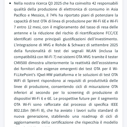
Nella nostra ricerca Q3 2025 che ha coinvolto 42 responsabili
qualità della produzione di elettronica di consumo in Asia
Pacifico e Messico, il 74% ha riportato piani di potenziare la
capacità di test OTA di linea di produzione per Wi-Fi 6E e Wi-Fi
7 entro 12 mesi, con il miglioramento del tasso di resa delle
antenne e la riduzione del rischio di ricertificazione FCC/CE
identificati come principali giustificazioni dell'investimento.
L'integrazione di MVG e Rohde & Schwarz di settembre 2025
della funzionalità di test dei segnali WLAN (inclusa la
compatibilità con Wi-Fi 7) nei sistemi OTA MVG tramite il tester
CMX500 dimostra ulteriormente la reattività dell'ecosistema
dei fornitori alle esigenze emergenti dei test OTA per il Wi-
Fi.LitePoint's IQxel-MW piattaforma e le soluzioni di test OTA
WiFi di Spirent rispondono ai requisiti di produttività delle
linee di produzione, consentendo cicli di misurazione OTA
inferiori al secondo per lo screening di produzione di
dispositivi Wi-Fi 6 e 6E. Le prospettive future per il segmento
OTA Wi-Fi sono rafforzate dal processo di specifica IEEE
802.11bn (Wi-Fi 8), che ha avviato i lavori sullo standard di
nuova generazione, stabilendo una roadmap di cicli di
aggiornamento della certificazione che rispecchia il modello