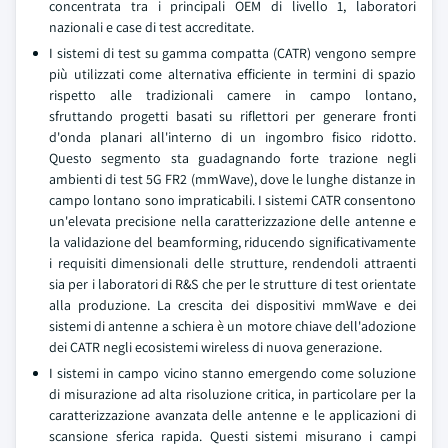
concentrata tra i principali OEM di livello 1, laboratori
nazionali e case di test accreditate.
I sistemi di test su gamma compatta (CATR) vengono sempre
più utilizzati come alternativa efficiente in termini di spazio
rispetto alle tradizionali camere in campo lontano,
sfruttando progetti basati su riflettori per generare fronti
d'onda planari all'interno di un ingombro fisico ridotto.
Questo segmento sta guadagnando forte trazione negli
ambienti di test 5G FR2 (mmWave), dove le lunghe distanze in
campo lontano sono impraticabili. I sistemi CATR consentono
un'elevata precisione nella caratterizzazione delle antenne e
la validazione del beamforming, riducendo significativamente
i requisiti dimensionali delle strutture, rendendoli attraenti
sia per i laboratori di R&S che per le strutture di test orientate
alla produzione. La crescita dei dispositivi mmWave e dei
sistemi di antenne a schiera è un motore chiave dell'adozione
dei CATR negli ecosistemi wireless di nuova generazione.
I sistemi in campo vicino stanno emergendo come soluzione
di misurazione ad alta risoluzione critica, in particolare per la
caratterizzazione avanzata delle antenne e le applicazioni di
scansione sferica rapida. Questi sistemi misurano i campi