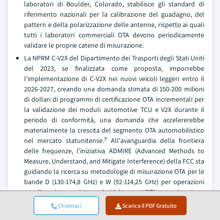
laboratori di Boulder, Colorado, stabilisce gli standard di
riferimento nazionali per la calibrazione del guadagno, del
pattern e della polarizzazione delle antenne, rispetto ai quali
tutti i laboratori commerciali OTA devono periodicamente
validare le proprie catene di misurazione.
La NPRM C-V2X del Dipartimento dei Trasporti degli Stati Uniti
del 2023, se finalizzata come proposta, imporrebbe
l'implementazione di C-V2X nei nuovi veicoli leggeri entro il
2026-2027, creando una domanda stimata di 150-200 milioni
di dollari di programmi di certificazione OTA incrementali per
la validazione dei moduli automotive TCU e V2X durante il
periodo di conformità, una domanda che accelererebbe
materialmente la crescita del segmento OTA automobilistico
nel mercato statunitense.⁷ All'avanguardia della frontiera
delle frequenze, l'iniziativa ADMIRE (Advanced Methods to
Measure, Understand, and Mitigate Interference) della FCC sta
guidando la ricerca su metodologie di misurazione OTA per le
bande D (130-174,8 GHz) e W (92-114,25 GHz) per operazioni
non licenziate, posizionando i laboratori OTA statunitensi per
le capacità di frequenza di prossima generazione prima dei
Chiamaci
Scarica Il PDF Gratuito
tempi dei prodotti commerciali.