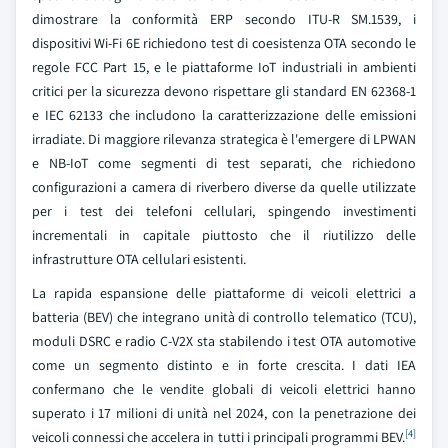
dimostrare la conformità ERP secondo ITU-R SM.1539, i
dispositivi Wi-Fi 6E richiedono test di coesistenza OTA secondo le
regole FCC Part 15, e le piattaforme IoT industriali in ambienti
critici per la sicurezza devono rispettare gli standard EN 62368-1
e IEC 62133 che includono la caratterizzazione delle emissioni
irradiate. Di maggiore rilevanza strategica è l'emergere di LPWAN
e NB-IoT come segmenti di test separati, che richiedono
configurazioni a camera di riverbero diverse da quelle utilizzate
per i test dei telefoni cellulari, spingendo investimenti
incrementali in capitale piuttosto che il riutilizzo delle
infrastrutture OTA cellulari esistenti.
La rapida espansione delle piattaforme di veicoli elettrici a
batteria (BEV) che integrano unità di controllo telematico (TCU),
moduli DSRC e radio C-V2X sta stabilendo i test OTA automotive
come un segmento distinto e in forte crescita. I dati IEA
confermano che le vendite globali di veicoli elettrici hanno
superato i 17 milioni di unità nel 2024, con la penetrazione dei
[4]
veicoli connessi che accelera in tutti i principali programmi BEV.