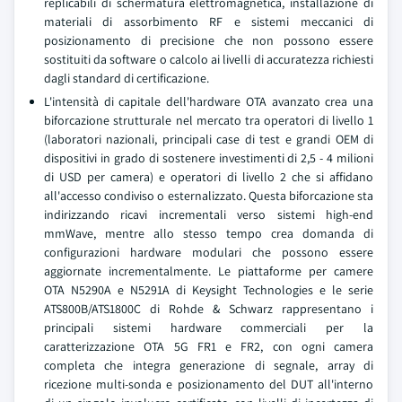
replicabili di schermatura elettromagnetica, installazione di
materiali di assorbimento RF e sistemi meccanici di
posizionamento di precisione che non possono essere
sostituiti da software o calcolo ai livelli di accuratezza richiesti
dagli standard di certificazione.
L'intensità di capitale dell'hardware OTA avanzato crea una
biforcazione strutturale nel mercato tra operatori di livello 1
(laboratori nazionali, principali case di test e grandi OEM di
dispositivi in grado di sostenere investimenti di 2,5 - 4 milioni
di USD per camera) e operatori di livello 2 che si affidano
all'accesso condiviso o esternalizzato. Questa biforcazione sta
indirizzando ricavi incrementali verso sistemi high-end
mmWave, mentre allo stesso tempo crea domanda di
configurazioni hardware modulari che possono essere
aggiornate incrementalmente. Le piattaforme per camere
OTA N5290A e N5291A di Keysight Technologies e le serie
ATS800B/ATS1800C di Rohde & Schwarz rappresentano i
principali sistemi hardware commerciali per la
caratterizzazione OTA 5G FR1 e FR2, con ogni camera
completa che integra generazione di segnale, array di
ricezione multi-sonda e posizionamento del DUT all'interno