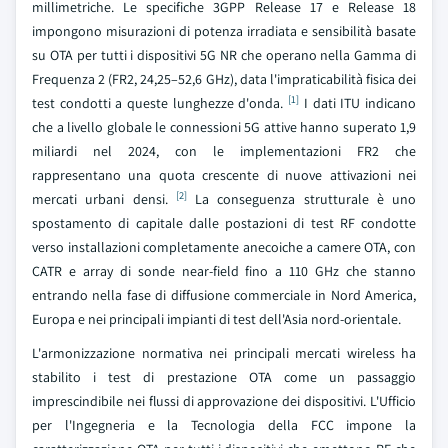
millimetriche. Le specifiche 3GPP Release 17 e Release 18
impongono misurazioni di potenza irradiata e sensibilità basate
su OTA per tutti i dispositivi 5G NR che operano nella Gamma di
Frequenza 2 (FR2, 24,25–52,6 GHz), data l'impraticabilità fisica dei
[1]
test condotti a queste lunghezze d'onda.
I dati ITU indicano
che a livello globale le connessioni 5G attive hanno superato 1,9
miliardi nel 2024, con le implementazioni FR2 che
rappresentano una quota crescente di nuove attivazioni nei
[2]
mercati urbani densi.
La conseguenza strutturale è uno
spostamento di capitale dalle postazioni di test RF condotte
verso installazioni completamente anecoiche a camere OTA, con
CATR e array di sonde near-field fino a 110 GHz che stanno
entrando nella fase di diffusione commerciale in Nord America,
Europa e nei principali impianti di test dell'Asia nord-orientale.
L'armonizzazione normativa nei principali mercati wireless ha
stabilito i test di prestazione OTA come un passaggio
imprescindibile nei flussi di approvazione dei dispositivi. L'Ufficio
per l'Ingegneria e la Tecnologia della FCC impone la