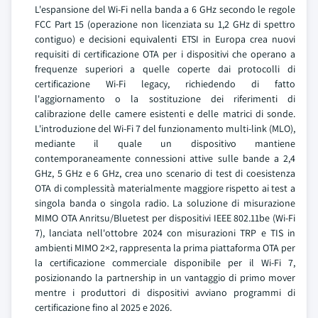
L'espansione del Wi-Fi nella banda a 6 GHz secondo le regole
FCC Part 15 (operazione non licenziata su 1,2 GHz di spettro
contiguo) e decisioni equivalenti ETSI in Europa crea nuovi
requisiti di certificazione OTA per i dispositivi che operano a
frequenze superiori a quelle coperte dai protocolli di
certificazione Wi-Fi legacy, richiedendo di fatto
l'aggiornamento o la sostituzione dei riferimenti di
calibrazione delle camere esistenti e delle matrici di sonde.
L'introduzione del Wi-Fi 7 del funzionamento multi-link (MLO),
mediante il quale un dispositivo mantiene
contemporaneamente connessioni attive sulle bande a 2,4
GHz, 5 GHz e 6 GHz, crea uno scenario di test di coesistenza
OTA di complessità materialmente maggiore rispetto ai test a
singola banda o singola radio. La soluzione di misurazione
MIMO OTA Anritsu/Bluetest per dispositivi IEEE 802.11be (Wi-Fi
7), lanciata nell'ottobre 2024 con misurazioni TRP e TIS in
ambienti MIMO 2×2, rappresenta la prima piattaforma OTA per
la certificazione commerciale disponibile per il Wi-Fi 7,
posizionando la partnership in un vantaggio di primo mover
mentre i produttori di dispositivi avviano programmi di
certificazione fino al 2025 e 2026.