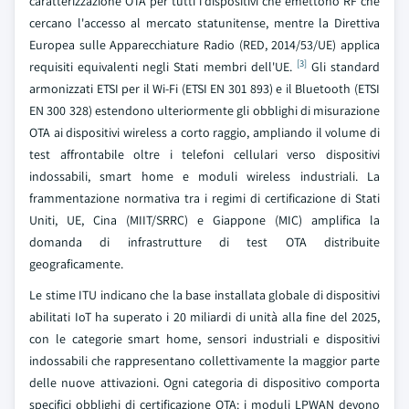
caratterizzazione OTA per tutti i dispositivi che emettono RF che
cercano l'accesso al mercato statunitense, mentre la Direttiva
Europea sulle Apparecchiature Radio (RED, 2014/53/UE) applica
[3]
requisiti equivalenti negli Stati membri dell'UE.
Gli standard
armonizzati ETSI per il Wi-Fi (ETSI EN 301 893) e il Bluetooth (ETSI
EN 300 328) estendono ulteriormente gli obblighi di misurazione
OTA ai dispositivi wireless a corto raggio, ampliando il volume di
test affrontabile oltre i telefoni cellulari verso dispositivi
indossabili, smart home e moduli wireless industriali. La
frammentazione normativa tra i regimi di certificazione di Stati
Uniti, UE, Cina (MIIT/SRRC) e Giappone (MIC) amplifica la
domanda di infrastrutture di test OTA distribuite
geograficamente.
Le stime ITU indicano che la base installata globale di dispositivi
abilitati IoT ha superato i 20 miliardi di unità alla fine del 2025,
con le categorie smart home, sensori industriali e dispositivi
indossabili che rappresentano collettivamente la maggior parte
delle nuove attivazioni. Ogni categoria di dispositivo comporta
specifici obblighi di certificazione OTA: i moduli LPWAN devono