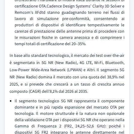
certificazione OTA.Cadence Design Systems' Clarity 3D Solver e
Remcom's XFdtd stanno guadagnando terreno nei flussi di
lavoro di simulazione pre-conformità, consentendo ai
produttori di dispositivi di identificare tempestivamente le
carenze di prestazione delle antenne prima di procedere con
le misurazioni fisiche in camera anecoica e di comprimere i
tempi totali di certificazione del 20–35%.
In base allo standard tecnologico, il mercato dei test over-the-air
è segmentato in 5G NR (New Radio), 4G LTE, Wi-Fi, Bluetooth,
Low-Power Wide-Area Network (LPWAN) e Altri. Il segmento 5G
NR (New Radio) domina il mercato con una quota del 38,9% nel
2025, e si prevede che crescerà a un tasso di crescita annuo
composto (CAGR) dell'8,1% dal 2026 al 2035.
Il segmento tecnologico 5G NR rappresenta il componente
dominante e in più rapida espansione del mercato OTA per
tecnologia. Il motore strutturale è la natura non opzionale
della validazione OTA per i dispositivi 5G NR che operano nella
Gamma di Frequenza 2 (FR2, 24,25–52,6 GHz): poiché i
dispositivi 5G FR2 integrano le antenne direttamente nel