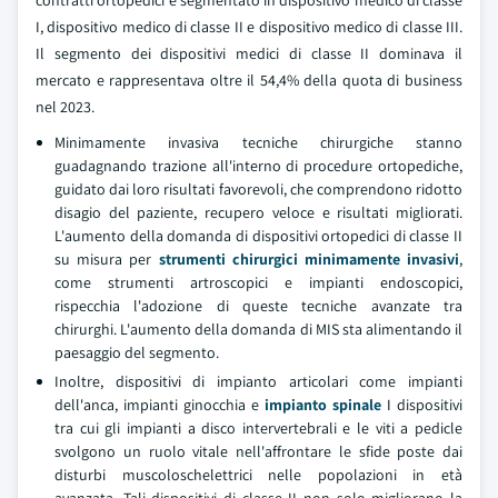
contratti ortopedici è segmentato in dispositivo medico di classe
I, dispositivo medico di classe II e dispositivo medico di classe III.
Il segmento dei dispositivi medici di classe II dominava il
mercato e rappresentava oltre il 54,4% della quota di business
nel 2023.
Minimamente invasiva tecniche chirurgiche stanno
guadagnando trazione all'interno di procedure ortopediche,
guidato dai loro risultati favorevoli, che comprendono ridotto
disagio del paziente, recupero veloce e risultati migliorati.
L'aumento della domanda di dispositivi ortopedici di classe II
su misura per
strumenti chirurgici minimamente invasivi
,
come strumenti artroscopici e impianti endoscopici,
rispecchia l'adozione di queste tecniche avanzate tra
chirurghi. L'aumento della domanda di MIS sta alimentando il
paesaggio del segmento.
Inoltre, dispositivi di impianto articolari come impianti
dell'anca, impianti ginocchia e
impianto spinale
I dispositivi
tra cui gli impianti a disco intervertebrali e le viti a pedicle
svolgono un ruolo vitale nell'affrontare le sfide poste dai
disturbi muscoloschelettrici nelle popolazioni in età