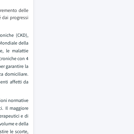
cremento delle
 dai progressi
roniche (CKD),
 Mondiale della
e, le malattie
 croniche con 4
er garantire la
za domiciliare.
enti affetti da
zioni normative
i. Il maggiore
erapeutici e di
 volume e della
tire le scorte,