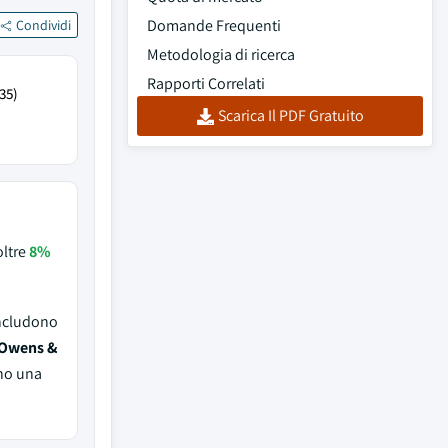
Domande Frequenti
Condividi
Metodologia di ricerca
Rapporti Correlati
35)
Scarica Il PDF Gratuito
oltre
8%
includono
 Owens &
no una