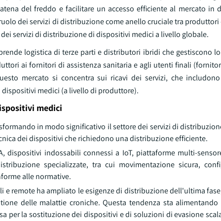
atena del freddo e facilitare un accesso efficiente al mercato in d
olo dei servizi di distribuzione come anello cruciale tra produttori d
dei servizi di distribuzione di dispositivi medici a livello globale.
prende logistica di terze parti e distributori ibridi che gestiscono lo
ri ai fornitori di assistenza sanitaria e agli utenti finali (fornitor
esto mercato si concentra sui ricavi dei servizi, che includono
 dispositivi medici (a livello di produttore).
ispositivi medici
sformando in modo significativo il settore dei servizi di distribuzione
nica dei dispositivi che richiedono una distribuzione efficiente.
IA, dispositivi indossabili connessi a IoT, piattaforme multi-senso
tribuzione specializzate, tra cui movimentazione sicura, conf
onforme alle normative.
 e remote ha ampliato le esigenze di distribuzione dell'ultima fase,
stione delle malattie croniche. Questa tendenza sta alimentando l
sa per la sostituzione dei dispositivi e di soluzioni di evasione scala