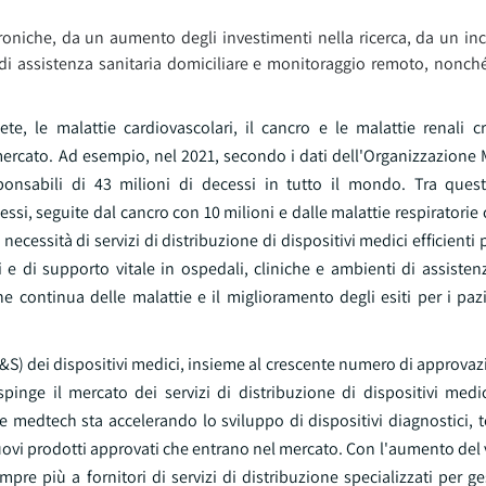
croniche, da un aumento degli investimenti nella ricerca, da un in
di assistenza sanitaria domiciliare e monitoraggio remoto, nonché
te, le malattie cardiovascolari, il cancro e le malattie renali c
 mercato. Ad esempio, nel 2021, secondo i dati dell'Organizzazione
ponsabili di 43 milioni di decessi in tutto il mondo. Tra quest
si, seguite dal cancro con 10 milioni e dalle malattie respiratorie
ecessità di servizi di distribuzione di dispositivi medici efficienti p
ci e di supporto vitale in ospedali, cliniche e ambienti di assisten
 continua delle malattie e il miglioramento degli esiti per i pazi
(R&S) dei dispositivi medici, insieme al crescente numero di approva
pinge il mercato dei servizi di distribuzione di dispositivi medic
de medtech sta accelerando lo sviluppo di dispositivi diagnostici, t
uovi prodotti approvati che entrano nel mercato. Con l'aumento del
pre più a fornitori di servizi di distribuzione specializzati per ges