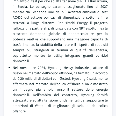
impianto di test per cavi ad alta tensione di NKT a Karlskrona,
in Svezia. Le consegne saranno scaglionate fino al 2027
mentre NKT espande uno dei più avanzati ambienti di test
AC/DC del settore per cavi di alimentazione sottomarini e
terrestri a lunga distanza. Per Hitachi Energy, il progetto
rafforza una partnership di lunga data con NKT e sottolinea la
crescente domanda globale di apparecchiature per la
potenza reattiva che supportano una maggiore capacità di
trasferimento, la stabilità della rete e il rispetto di requisiti
sempre più stringenti in termini di qualità dell'energia,
soprattutto mentre le utility integrano grandi corridoi
rinnovabili.
Nel novembre 2024, Hyosung Heavy Industries, attore di
rilievo nel mercato dell'eolico offshore, ha firmato un accordo
da 0,20 miliardi di dollari con Ørsted. Hyosung è saldamente
affermata nel mercato dell'eolico offshore e ha dimostrato
un impegno più ampio verso il settore delle energie
rinnovabili. Nell'ambito del contratto, Hyosung fornirà
attrezzature ad alta tensione fondamentali per supportare le
ambizioni di Ørsted di migliorare gli sviluppi dell'eolico
offshore.