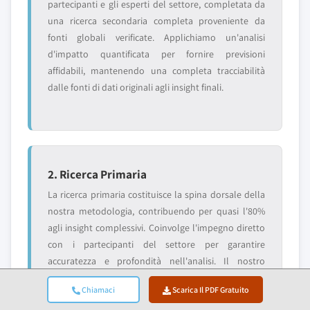
partecipanti e gli esperti del settore, completata da
una ricerca secondaria completa proveniente da
fonti globali verificate. Applichiamo un'analisi
d'impatto quantificata per fornire previsioni
affidabili, mantenendo una completa tracciabilità
dalle fonti di dati originali agli insight finali.
2. Ricerca Primaria
La ricerca primaria costituisce la spina dorsale della
nostra metodologia, contribuendo per quasi l'80%
agli insight complessivi. Coinvolge l'impegno diretto
con i partecipanti del settore per garantire
accuratezza e profondità nell'analisi. Il nostro
programma di interviste strutturate copre i mercati
Chiamaci
Scarica Il PDF Gratuito
regionali e globali, con contributi di dirigenti C-suite,