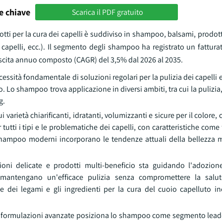
e chiave
Scarica il PDF gratuito
tti per la cura dei capelli è suddiviso in shampoo, balsami, prodotti
 capelli, ecc.). Il segmento degli shampoo ha registrato un fatturat
rescita annuo composto (CAGR) del 3,5% dal 2026 al 2035.
ssità fondamentale di soluzioni regolari per la pulizia dei capelli e
. Lo shampoo trova applicazione in diversi ambiti, tra cui la pulizia,
g.
varietà chiarificanti, idratanti, volumizzanti e sicure per il colore,
r tutti i tipi e le problematiche dei capelli, con caratteristiche com
li shampoo moderni incorporano le tendenze attuali della bellezza
ioni delicate e prodotti multi-beneficio sta guidando l'adozi
 mantengano un'efficace pulizia senza compromettere la salute
e dei legami e gli ingredienti per la cura del cuoio capelluto in
i e formulazioni avanzate posiziona lo shampoo come segmento lead