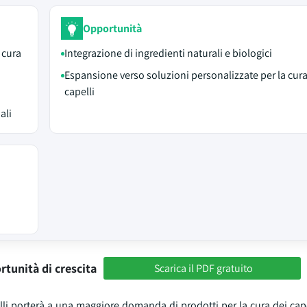
Opportunità
 cura
Integrazione di ingredienti naturali e biologici
Espansione verso soluzioni personalizzate per la cura
capelli
ali
rtunità di crescita
Scarica il PDF gratuito
lli porterà a una maggiore domanda di prodotti per la cura dei cape