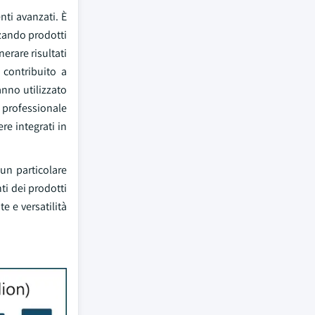
nti avanzati. È
zzando prodotti
nerare risultati
o contribuito a
anno utilizzato
o professionale
re integrati in
 un particolare
nti dei prodotti
e e versatilità