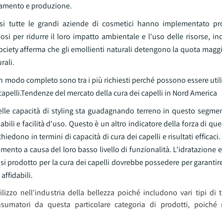
onamento e produzione.
asi tutte le grandi aziende di cosmetici hanno implementato pr
osi per ridurre il loro impatto ambientale e l'uso delle risorse, i
ciety afferma che gli emollienti naturali detengono la quota maggi
rali.
lli in modo completo sono tra i più richiesti perché possono essere uti
 capelli.Tendenze del mercato della cura dei capelli in Nord America
delle capacità di styling sta guadagnando terreno in questo segme
bili e facilità d'uso. Questo è un altro indicatore della forza di que
edono in termini di capacità di cura dei capelli e risultati efficaci. 
omento a causa del loro basso livello di funzionalità. L'idratazione e
asi prodotto per la cura dei capelli dovrebbe possedere per garantire
affidabili.
izzo nell'industria della bellezza poiché includono vari tipi di t
consumatori da questa particolare categoria di prodotti, poich