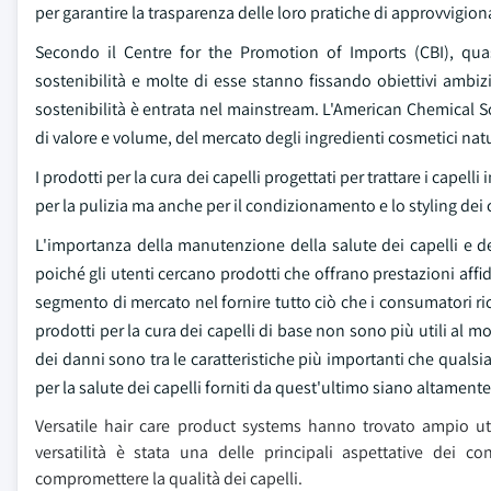
per garantire la trasparenza delle loro pratiche di approvvigi
Secondo il Centre for the Promotion of Imports (CBI), qu
sostenibilità e molte di esse stanno fissando obiettivi ambizi
sostenibilità è entrata nel mainstream. L'American Chemical So
di valore e volume, del mercato degli ingredienti cosmetici natu
I prodotti per la cura dei capelli progettati per trattare i cape
per la pulizia ma anche per il condizionamento e lo styling dei
L'importanza della manutenzione della salute dei capelli e 
poiché gli utenti cercano prodotti che offrano prestazioni affida
segmento di mercato nel fornire tutto ciò che i consumatori richi
prodotti per la cura dei capelli di base non sono più utili al m
dei danni sono tra le caratteristiche più importanti che qualsi
per la salute dei capelli forniti da quest'ultimo siano altamente 
Versatile hair care product systems hanno trovato ampio util
versatilità è stata una delle principali aspettative dei 
compromettere la qualità dei capelli.