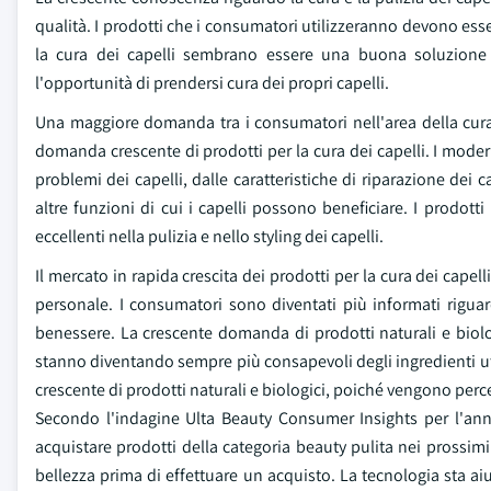
qualità. I prodotti che i consumatori utilizzeranno devono esse
la cura dei capelli sembrano essere una buona soluzione 
l'opportunità di prendersi cura dei propri capelli.
Una maggiore domanda tra i consumatori nell'area della cura pr
domanda crescente di prodotti per la cura dei capelli. I modern
problemi dei capelli, dalle caratteristiche di riparazione dei ca
altre funzioni di cui i capelli possono beneficiare. I prodott
eccellenti nella pulizia e nello styling dei capelli.
Il mercato in rapida crescita dei prodotti per la cura dei cape
personale. I consumatori sono diventati più informati rigua
benessere. La crescente domanda di prodotti naturali e biolo
stanno diventando sempre più consapevoli degli ingredienti uti
crescente di prodotti naturali e biologici, poiché vengono percepi
Secondo l'indagine Ulta Beauty Consumer Insights per l'ann
acquistare prodotti della categoria beauty pulita nei prossimi
bellezza prima di effettuare un acquisto. La tecnologia sta