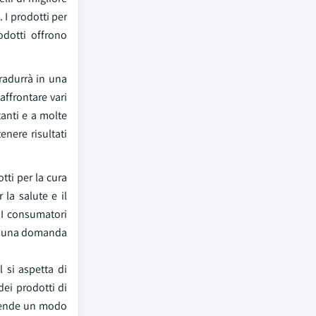
 I prodotti per
dotti offrono
tradurrà in una
affrontare vari
tanti e a molte
enere risultati
tti per la cura
la salute e il
 I consumatori
c'è una domanda
 si aspetta di
dei prodotti di
ziende un modo