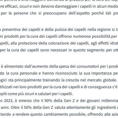
re efficaci, sicuri e non devono danneggiare i capelli in alcun modo.
per le persone che si preoccupano dell'aspetto perché tali pro
eventiva dei capelli e della pulizia dei capelli nella regione si 
i prodotti per la cura dei capelli offrono numerose possibilità per 
pelli, alla protezione della colorazione dei capelli, agli effetti idra
i per la cura dei capelli sono necessari in questo segmento per ott
lli è alimentato dall'aumento della spesa dei consumatori per i prodo
rdo la cura personale e hanno riconosciuto la sua importanza per 
gici sta principalmente trainando la crescita nel mercato globale.
lizzati nei loro prodotti per la cura dei capelli e di conseguenza 
ti come più sicuri e salutari per i capelli.
o 2023, è emerso che il 90% della Gen Z e dei giovani millennial
 anni. Oltre il 50% della Gen Z valuta attentamente gli ingredienti 
 aiutando a rendere questo cambiamento possibile, offrendo alle a