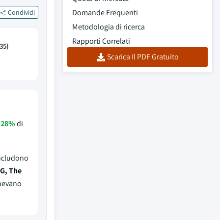
Domande Frequenti
Condividi
Metodologia di ricerca
Rapporti Correlati
35)
Scarica Il PDF Gratuito
e
28%
di
includono
AG, The
enevano