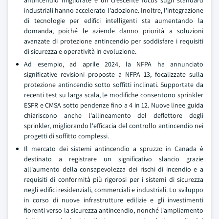
antincendio migliorate e un crescente focus sugli standard
industriali hanno accelerato l'adozione. Inoltre, l'integrazione
di tecnologie per edifici intelligenti sta aumentando la
domanda, poiché le aziende danno priorità a soluzioni
avanzate di protezione antincendio per soddisfare i requisiti
di sicurezza e operatività in evoluzione.
Ad esempio, ad aprile 2024, la NFPA ha annunciato
significative revisioni proposte a NFPA 13, focalizzate sulla
protezione antincendio sotto soffitti inclinati. Supportate da
recenti test su larga scala, le modifiche consentono sprinkler
ESFR e CMSA sotto pendenze fino a 4 in 12. Nuove linee guida
chiariscono anche l'allineamento del deflettore degli
sprinkler, migliorando l'efficacia del controllo antincendio nei
progetti di soffitto complessi.
Il mercato dei sistemi antincendio a spruzzo in Canada è
destinato a registrare un significativo slancio grazie
all'aumento della consapevolezza dei rischi di incendio e a
requisiti di conformità più rigorosi per i sistemi di sicurezza
negli edifici residenziali, commerciali e industriali. Lo sviluppo
in corso di nuove infrastrutture edilizie e gli investimenti
fiorenti verso la sicurezza antincendio, nonché l'ampliamento