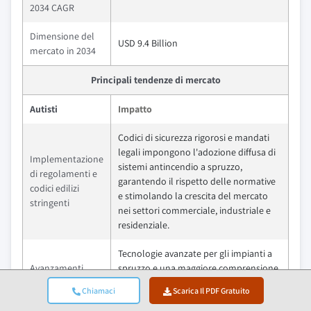
2034 CAGR
Dimensione del
USD 9.4 Billion
mercato in 2034
Principali tendenze di mercato
Autisti
Impatto
Codici di sicurezza rigorosi e mandati
legali impongono l'adozione diffusa di
Implementazione
sistemi antincendio a spruzzo,
di regolamenti e
garantendo il rispetto delle normative
codici edilizi
e stimolando la crescita del mercato
stringenti
nei settori commerciale, industriale e
residenziale.
Tecnologie avanzate per gli impianti a
Avanzamenti
spruzzo e una maggiore comprensione
tecnologici e
pubblica dei rischi di incendio
Chiamaci
Scarica Il PDF Gratuito
crescente
aumentano la domanda di sistemi