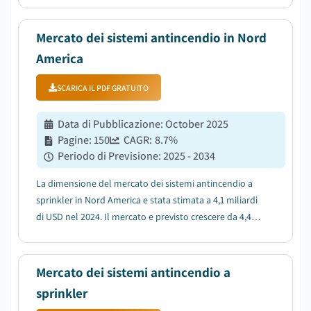
commerciale e dalla modernizzazione del patrimonio
edilizio....
Mercato dei sistemi antincendio in Nord
America
SCARICA IL PDF GRATUITO
Data di Pubblicazione
:
October 2025
Pagine
:
150
CAGR:
8.7
%
Periodo di Previsione
:
2025 - 2034
La dimensione del mercato dei sistemi antincendio a
sprinkler in Nord America e stata stimata a 4,1 miliardi
di USD nel 2024. Il mercato e previsto crescere da 4,4
miliardi di USD nel 2025 a 9,4 miliardi di USD nel 2034,
con un CAGR dell'8,7%, secondo uno studio recente di
Global Market Insights Inc...
Mercato dei sistemi antincendio a
sprinkler