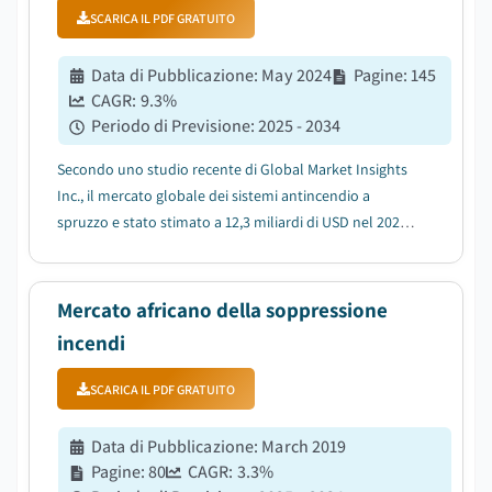
SCARICA IL PDF GRATUITO
Data di Pubblicazione
:
May 2024
Pagine
:
145
CAGR:
9.3
%
Periodo di Previsione
:
2025 - 2034
Secondo uno studio recente di Global Market Insights
Inc., il mercato globale dei sistemi antincendio a
spruzzo e stato stimato a 12,3 miliardi di USD nel 2024.
Il mercato e previsto crescere da 13,2 miliardi di USD
nel 2025 a 29,3 miliardi di USD nel 2034, con un CAGR
del 9,3% dal 2025 al 2034....
Mercato africano della soppressione
incendi
SCARICA IL PDF GRATUITO
Data di Pubblicazione
:
March 2019
Pagine
:
80
CAGR:
3.3
%