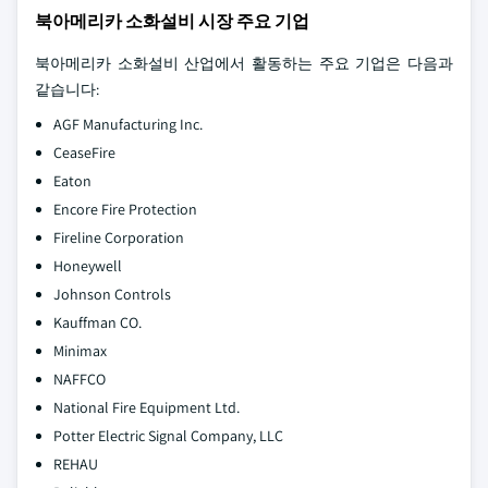
북아메리카 소화설비 시장 주요 기업
북아메리카 소화설비 산업에서 활동하는 주요 기업은 다음과
같습니다:
AGF Manufacturing Inc.
CeaseFire
Eaton
Encore Fire Protection
Fireline Corporation
Honeywell
Johnson Controls
Kauffman CO.
Minimax
NAFFCO
National Fire Equipment Ltd.
Potter Electric Signal Company, LLC
REHAU