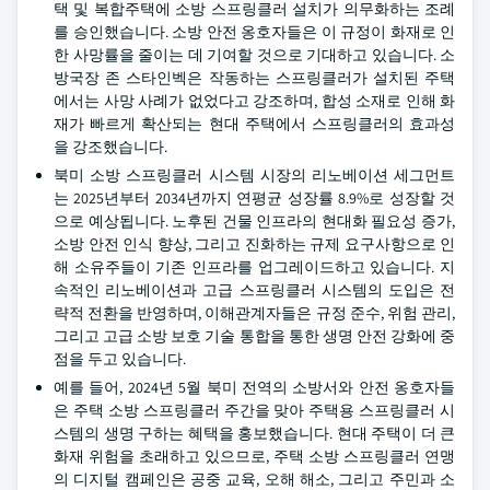
택 및 복합주택에 소방 스프링클러 설치가 의무화하는 조례
를 승인했습니다. 소방 안전 옹호자들은 이 규정이 화재로 인
한 사망률을 줄이는 데 기여할 것으로 기대하고 있습니다. 소
방국장 존 스타인벡은 작동하는 스프링클러가 설치된 주택
에서는 사망 사례가 없었다고 강조하며, 합성 소재로 인해 화
재가 빠르게 확산되는 현대 주택에서 스프링클러의 효과성
을 강조했습니다.
북미 소방 스프링클러 시스템 시장의 리노베이션 세그먼트
는 2025년부터 2034년까지 연평균 성장률 8.9%로 성장할 것
으로 예상됩니다. 노후된 건물 인프라의 현대화 필요성 증가,
소방 안전 인식 향상, 그리고 진화하는 규제 요구사항으로 인
해 소유주들이 기존 인프라를 업그레이드하고 있습니다. 지
속적인 리노베이션과 고급 스프링클러 시스템의 도입은 전
략적 전환을 반영하며, 이해관계자들은 규정 준수, 위험 관리,
그리고 고급 소방 보호 기술 통합을 통한 생명 안전 강화에 중
점을 두고 있습니다.
예를 들어, 2024년 5월 북미 전역의 소방서와 안전 옹호자들
은 주택 소방 스프링클러 주간을 맞아 주택용 스프링클러 시
스템의 생명 구하는 혜택을 홍보했습니다. 현대 주택이 더 큰
화재 위험을 초래하고 있으므로, 주택 소방 스프링클러 연맹
의 디지털 캠페인은 공중 교육, 오해 해소, 그리고 주민과 소