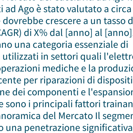
 ad Ago è stato valutato a circa
 e dovrebbe crescere a un tasso d
GR) di X% dal [anno] al [anno].
ano una categoria essenziale di
ilizzati in settori quali l'elett
le operazioni mediche e la produzi
nte per riparazioni di dispositi
ione dei componenti e l'espansio
sono i principali fattori trainan
Panoramica del Mercato Il segme
o una penetrazione significativa