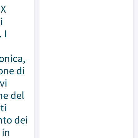
 X
i
 I
ronica,
one di
vi
ne del
ti
nto dei
 in