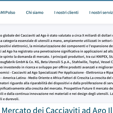
GMIPolso
Chi siamo
I nostri clienti
I nostri serviz
o globale dei Cacciaviti ad Ago è stato valutato a circa X miliardi di dolla
 categoria essenziale di utensili a mano, ampiamente utilizzati in settori qu
sitivi elettronici, la miniaturizzazione dei componenti e l'espansione del s
 ad Ago ha registrato una penetrazione significativa in applicazioni ad alta
e spinto la domanda di mercato. I principali produttori, tra cui KNIPEX, St
fabrik GmbH & Co. KG, Beta Utensili S.p.A., Stahlwille, Toptul, Vessel Co
 investendo in ricerca e sviluppo per offrire prodotti avanzati e migliora
omici - Cacciaviti ad Ago Specializzati Per Applicazione - Elettronica e Ripa
co - America Latina - Medio Oriente e Africa Fattori di Crescita La crescita 
i riguardo alla riparabilità dei dispositivi e dalla proliferazione di serviz
ignificativamente alla crescita del mercato. Prospettive Future Il mercato 
i e dalla continua innovazione nei materiali e nei design degli utensili. La c
i e durevoli.
 Mercato dei Cacciaviti ad Ago Il