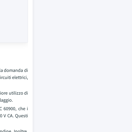
o la domanda di
uiti elettrici,
ore utilizzo di
laggio.
EC 60900, che i
0 V CA. Questi
dine. Inoltre,