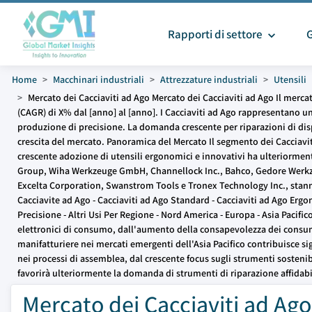
Rapporti di settore
Home
Macchinari industriali
Attrezzature industriali
Utensili
Mercato dei Cacciaviti ad Ago Mercato dei Cacciaviti ad Ago Il mercat
(CAGR) di X% dal [anno] al [anno]. I Cacciaviti ad Ago rappresentano una
produzione di precisione. La domanda crescente per riparazioni di dispo
crescita del mercato. Panoramica del Mercato Il segmento dei Cacciaviti
crescente adozione di utensili ergonomici e innovativi ha ulteriorment
Group, Wiha Werkzeuge GmbH, Channellock Inc., Bahco, Gedore Werkzeug
Excelta Corporation, Swanstrom Tools e Tronex Technology Inc., stanno
Cacciavite ad Ago - Cacciaviti ad Ago Standard - Cacciaviti ad Ago Ergon
Precisione - Altri Usi Per Regione - Nord America - Europa - Asia Pacifi
elettronici di consumo, dall'aumento della consapevolezza dei consumator
manifatturiere nei mercati emergenti dell'Asia Pacifico contribuisce s
nei processi di assemblea, dal crescente focus sugli strumenti sostenibil
favorirà ulteriormente la domanda di strumenti di riparazione affidabil
Mercato dei Cacciaviti ad Ago