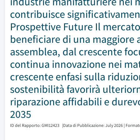
industrie manifatturiere nei 
contribuisce significativamen
Prospettive Future Il mercato
beneficiare di una maggiore 
assemblea, dal crescente focu
continua innovazione nei mater
crescente enfasi sulla riduzion
sostenibilità favorirà ulteri
riparazione affidabili e durev
2035
ID del Rapporto: GMI12423
|
Data di Pubblicazione: July 2026
|
Formato