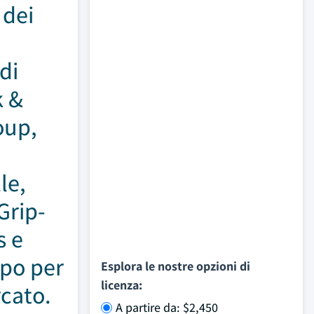
 dei
di
k &
oup,
le,
Grip-
s e
ppo per
Esplora le nostre opzioni di
licenza:
rcato.
A partire da: $2,450