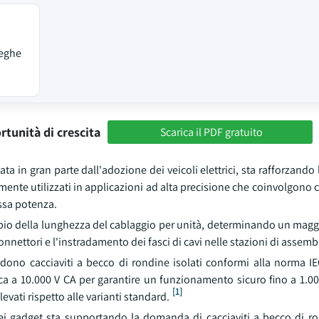
 leghe
rtunità di crescita
Scarica il PDF gratuito
a in gran parte dall'adozione dei veicoli elettrici, sta rafforzand
nte utilizzati in applicazioni ad alta precisione che coinvolgono circ
ssa potenza.
doppio della lunghezza del cablaggio per unità, determinando un maggi
onnettori e l'instradamento dei fasci di cavi nelle stazioni di assemb
chiedono cacciaviti a becco di rondine isolati conformi alla norma I
a a 10.000 V CA per garantire un funzionamento sicuro fino a 1.00
[1]
evati rispetto alle varianti standard.
i gadget sta supportando la domanda di cacciaviti a becco di ron