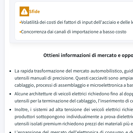
Sfide
Volatilità dei costi dei fattori di input dell'acciaio e delle
Concorrenza dai canali di importazione a basso costo
Ottieni informazioni di mercato e oppo
La rapida trasformazione del mercato automobilistico, guidat
utensili manuali di precisione. Questi cacciaviti sono ampiame
cablaggio, processi di assemblaggio e microelettronica a ba
Alcune architetture di veicoli elettrici richiedono fino al 
utensili per la terminazione del cablaggio, l'inserimento di c
Inoltre, i sistemi ad alta tensione dei veicoli elettrici ri
produttori sottopongono individualmente a prova dielettric
utensili isolati premium richiedono prezzi dei materiali più el
L'espansione del mercato dell'elettronica di consumo e de