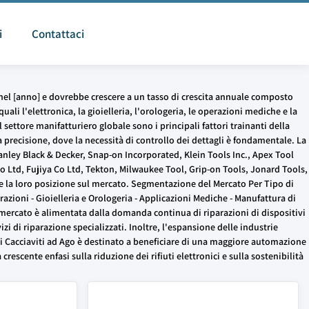
i
Contattaci
ri nel [anno] e dovrebbe crescere a un tasso di crescita annuale composto
ali l'elettronica, la gioielleria, l'orologeria, le operazioni mediche e la
ettore manifatturiero globale sono i principali fattori trainanti della
 precisione, dove la necessità di controllo dei dettagli è fondamentale. La
anley Black & Decker, Snap-on Incorporated, Klein Tools Inc., Apex Tool
 Ltd, Fujiya Co Ltd, Tekton, Milwaukee Tool, Grip-on Tools, Jonard Tools,
re la loro posizione sul mercato. Segmentazione del Mercato Per Tipo di
razioni - Gioielleria e Orologeria - Applicazioni Mediche - Manufattura di
del mercato è alimentata dalla domanda continua di riparazioni di dispositivi
i di riparazione specializzati. Inoltre, l'espansione delle industrie
dei Cacciaviti ad Ago è destinato a beneficiare di una maggiore automazione
rescente enfasi sulla riduzione dei rifiuti elettronici e sulla sostenibilità