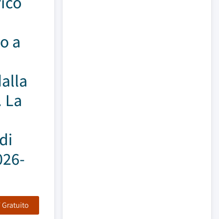
fico
to a
dalla
. La
di
026-
F Gratuito