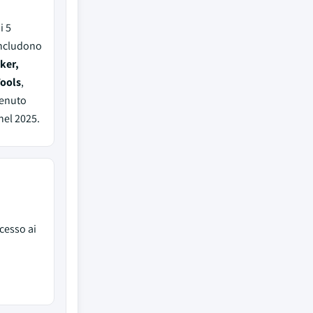
i 5
includono
ker,
Tools
,
tenuto
nel 2025.
cesso ai