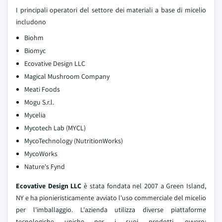
I principali operatori del settore dei materiali a base di micelio
includono
Biohm
Biomyc
Ecovative Design LLC
Magical Mushroom Company
Meati Foods
Mogu S.r.l.
Mycelia
Mycotech Lab (MYCL)
MycoTechnology (NutritionWorks)
MycoWorks
Nature's Fynd
Ecovative Design LLC
è stata fondata nel 2007 a Green Island,
NY e ha pionieristicamente avviato l'uso commerciale del micelio
per l'imballaggio. L'azienda utilizza diverse piattaforme
tecnologiche uniche per i suoi prodotti, ovvero: