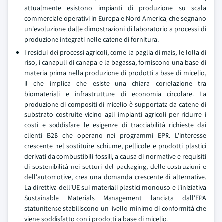
attualmente esistono impianti di produzione su scala
commerciale operativi in Europa e Nord America, che segnano
un'evoluzione dalle dimostrazioni di laboratorio a processi di
produzione integrati nelle catene di fornitura.
I residui dei processi agricoli, come la paglia di mais, le lolla di
riso, i canapuli di canapa e la bagassa, forniscono una base di
materia prima nella produzione di prodotti a base di micelio,
il che implica che esiste una chiara correlazione tra
biomateriali e infrastrutture di economia circolare. La
produzione di compositi di micelio è supportata da catene di
substrato costruite vicino agli impianti agricoli per ridurre i
costi e soddisfare le esigenze di tracciabilità richieste dai
clienti B2B che operano nei programmi EPR. L'interesse
crescente nel sostituire schiume, pellicole e prodotti plastici
derivati da combustibili fossili, a causa di normative e requisiti
di sostenibilità nei settori del packaging, delle costruzioni e
dell'automotive, crea una domanda crescente di alternative.
La direttiva dell'UE sui materiali plastici monouso e l'iniziativa
Sustainable Materials Management lanciata dall'EPA
statunitense stabiliscono un livello minimo di conformità che
viene soddisfatto con i prodotti a base di micelio.