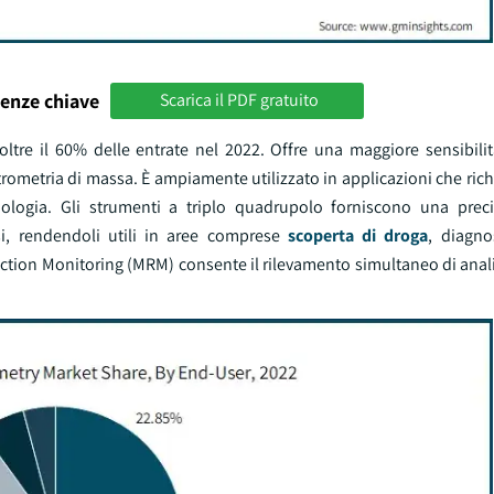
enze chiave
Scarica il PDF gratuito
ltre il 60% delle entrate nel 2022. Offre una maggiore sensibilità
ttrometria di massa. È ampiamente utilizzato in applicazioni che ric
nologia. Gli strumenti a triplo quadrupolo forniscono una prec
si, rendendoli utili in aree comprese
scoperta di droga
, diagno
ction Monitoring (MRM) consente il rilevamento simultaneo di anali