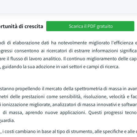
rtunità di crescita
Scarica il PDF gratuito
di di elaborazione dati ha notevolmente migliorato l'efficienza e
gressi consentono ai ricercatori di estrarre informazioni signific
e il flusso di lavoro analitico. Il continuo miglioramento delle capa
a, guidando la sua adozione in vari settori e campi di ricerca.
 stanno propellendo il mercato della spettrometria di massa in avant
ri delle prestazioni come sensibilità, risoluzione, velocità e fac
i ionizzazione migliorate, analizzatori di massa innovativi e software
a di massa, aprendo nuove applicazioni. Questi progressi tecnol
nguardia.
 costi cambiano in base al tipo di strumento, alle specifiche e alle c