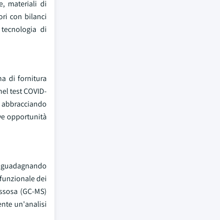
, materiali di
ori con bilanci
 tecnologia di
a di fornitura
nel test COVID-
 abbracciando
ve opportunità
ta guadagnando
 funzionale dei
assosa (GC-MS)
ente un'analisi