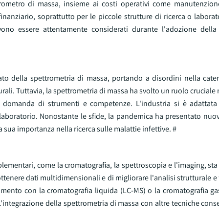
ttrometro di massa, insieme ai costi operativi come manutenzione
nziario, soprattutto per le piccole strutture di ricerca o laborat
evono essere attentamente considerati durante l'adozione della
to della spettrometria di massa, portando a disordini nella caten
urali. Tuttavia, la spettrometria di massa ha svolto un ruolo cruciale 
e domanda di strumenti e competenze. L'industria si è adattata
i laboratorio. Nonostante le sfide, la pandemica ha presentato nuo
 sua importanza nella ricerca sulle malattie infettive. #
plementari, come la cromatografia, la spettroscopia e l'imaging, s
ttenere dati multidimensionali e di migliorare l'analisi strutturale e
amento con la cromatografia liquida (LC-MS) o la cromatografia g
 L'integrazione della spettrometria di massa con altre tecniche cons