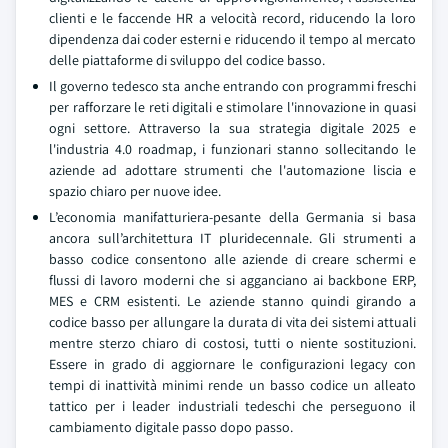
clienti e le faccende HR a velocità record, riducendo la loro
dipendenza dai coder esterni e riducendo il tempo al mercato
delle piattaforme di sviluppo del codice basso.
Il governo tedesco sta anche entrando con programmi freschi
per rafforzare le reti digitali e stimolare l'innovazione in quasi
ogni settore. Attraverso la sua strategia digitale 2025 e
l'industria 4.0 roadmap, i funzionari stanno sollecitando le
aziende ad adottare strumenti che l'automazione liscia e
spazio chiaro per nuove idee.
L’economia manifatturiera-pesante della Germania si basa
ancora sull’architettura IT pluridecennale. Gli strumenti a
basso codice consentono alle aziende di creare schermi e
flussi di lavoro moderni che si agganciano ai backbone ERP,
MES e CRM esistenti. Le aziende stanno quindi girando a
codice basso per allungare la durata di vita dei sistemi attuali
mentre sterzo chiaro di costosi, tutti o niente sostituzioni.
Essere in grado di aggiornare le configurazioni legacy con
tempi di inattività minimi rende un basso codice un alleato
tattico per i leader industriali tedeschi che perseguono il
cambiamento digitale passo dopo passo.