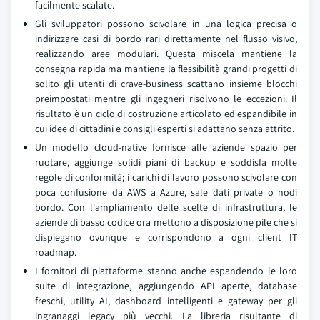
facilmente scalate.
Gli sviluppatori possono scivolare in una logica precisa o
indirizzare casi di bordo rari direttamente nel flusso visivo,
realizzando aree modulari. Questa miscela mantiene la
consegna rapida ma mantiene la flessibilità grandi progetti di
solito gli utenti di crave-business scattano insieme blocchi
preimpostati mentre gli ingegneri risolvono le eccezioni. Il
risultato è un ciclo di costruzione articolato ed espandibile in
cui idee di cittadini e consigli esperti si adattano senza attrito.
Un modello cloud-native fornisce alle aziende spazio per
ruotare, aggiunge solidi piani di backup e soddisfa molte
regole di conformità; i carichi di lavoro possono scivolare con
poca confusione da AWS a Azure, sale dati private o nodi
bordo. Con l'ampliamento delle scelte di infrastruttura, le
aziende di basso codice ora mettono a disposizione pile che si
dispiegano ovunque e corrispondono a ogni client IT
roadmap.
I fornitori di piattaforme stanno anche espandendo le loro
suite di integrazione, aggiungendo API aperte, database
freschi, utility AI, dashboard intelligenti e gateway per gli
ingranaggi legacy più vecchi. La libreria risultante di