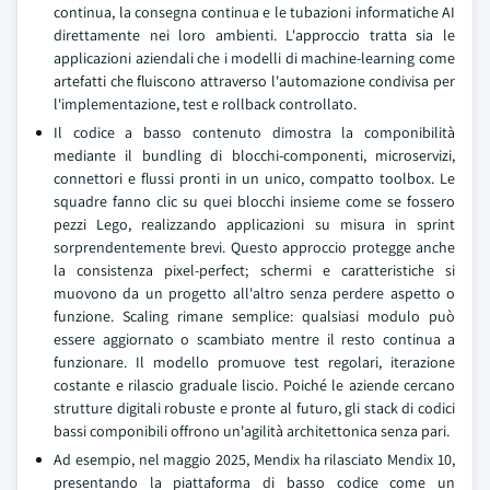
continua, la consegna continua e le tubazioni informatiche AI
direttamente nei loro ambienti. L'approccio tratta sia le
applicazioni aziendali che i modelli di machine-learning come
artefatti che fluiscono attraverso l'automazione condivisa per
l'implementazione, test e rollback controllato.
Il codice a basso contenuto dimostra la componibilità
mediante il bundling di blocchi-componenti, microservizi,
connettori e flussi pronti in un unico, compatto toolbox. Le
squadre fanno clic su quei blocchi insieme come se fossero
pezzi Lego, realizzando applicazioni su misura in sprint
sorprendentemente brevi. Questo approccio protegge anche
la consistenza pixel-perfect; schermi e caratteristiche si
muovono da un progetto all'altro senza perdere aspetto o
funzione. Scaling rimane semplice: qualsiasi modulo può
essere aggiornato o scambiato mentre il resto continua a
funzionare. Il modello promuove test regolari, iterazione
costante e rilascio graduale liscio. Poiché le aziende cercano
strutture digitali robuste e pronte al futuro, gli stack di codici
bassi componibili offrono un'agilità architettonica senza pari.
Ad esempio, nel maggio 2025, Mendix ha rilasciato Mendix 10,
presentando la piattaforma di basso codice come un