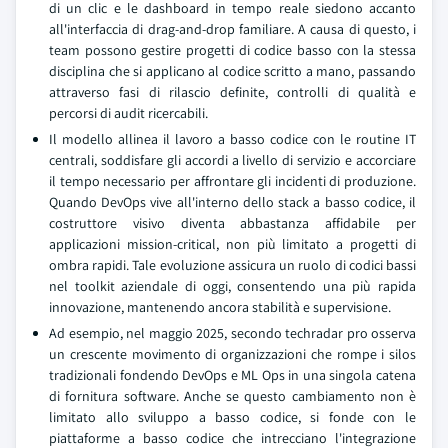
di un clic e le dashboard in tempo reale siedono accanto
all'interfaccia di drag-and-drop familiare. A causa di questo, i
team possono gestire progetti di codice basso con la stessa
disciplina che si applicano al codice scritto a mano, passando
attraverso fasi di rilascio definite, controlli di qualità e
percorsi di audit ricercabili.
Il modello allinea il lavoro a basso codice con le routine IT
centrali, soddisfare gli accordi a livello di servizio e accorciare
il tempo necessario per affrontare gli incidenti di produzione.
Quando DevOps vive all'interno dello stack a basso codice, il
costruttore visivo diventa abbastanza affidabile per
applicazioni mission-critical, non più limitato a progetti di
ombra rapidi. Tale evoluzione assicura un ruolo di codici bassi
nel toolkit aziendale di oggi, consentendo una più rapida
innovazione, mantenendo ancora stabilità e supervisione.
Ad esempio, nel maggio 2025, secondo techradar pro osserva
un crescente movimento di organizzazioni che rompe i silos
tradizionali fondendo DevOps e ML Ops in una singola catena
di fornitura software. Anche se questo cambiamento non è
limitato allo sviluppo a basso codice, si fonde con le
piattaforme a basso codice che intrecciano l'integrazione