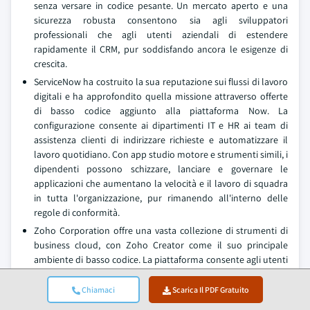
senza versare in codice pesante. Un mercato aperto e una
sicurezza robusta consentono sia agli sviluppatori
professionali che agli utenti aziendali di estendere
rapidamente il CRM, pur soddisfando ancora le esigenze di
crescita.
ServiceNow ha costruito la sua reputazione sui flussi di lavoro
digitali e ha approfondito quella missione attraverso offerte
di basso codice aggiunto alla piattaforma Now. La
configurazione consente ai dipartimenti IT e HR ai team di
assistenza clienti di indirizzare richieste e automatizzare il
lavoro quotidiano. Con app studio motore e strumenti simili, i
dipendenti possono schizzare, lanciare e governare le
applicazioni che aumentano la velocità e il lavoro di squadra
in tutta l'organizzazione, pur rimanendo all'interno delle
regole di conformità.
Zoho Corporation offre una vasta collezione di strumenti di
business cloud, con Zoho Creator come il suo principale
ambiente di basso codice. La piattaforma consente agli utenti
di progettare applicazioni su misura per operazioni, finanza,
risorse umane e altre aree senza richiedere ampie
Chiamaci
Scarica Il PDF Gratuito
competenze di codifica. Rinomato per la sua convenienza