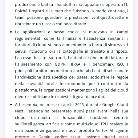
produzione e facilita i handoff tra sviluppatori e operatori IT.
Poiché i registri e le metriche fluiscono in modo continuo, i
team possono guardare le prestazioni ventiquattrosette e
ripristinare un rilascio con poco ritardo.
Le applicazioni a basso codice si muovono in campi
regolamentati come la finanza e l'assistenza sanitaria; i
fornitori di cloud stanno aumentando la barra di sicurezza. I
servizi includono ora la crittografia in transito e a riposo,
l'accesso basato su ruoli, l'autenticazione multi-fattore e
l'allineamento con GDPR, HIPAA e i benchmark ISO. I
principali fornitori permettono anche ai clienti di selezionare
l'archiviazione dati specifica del paese, soddisfare le regole
della sovranità locale. Incorporando questi controlli nella
piattaforma, le organizzazioni mantengono l'agilità del cloud
mentre soddisfano le richieste di governance dura.
Ad esempio, nel mese di aprile 2025, durante Google Cloud
Next, l'azienda ha presentato nuovi passi avanti nella sua
cloud distribuita e funzionalità backbone centrati
sull'intelligenza artificiale come multi-cloud TPU scalare le
distribuzioni air-gapped e nuovi prodotti Vertex AI agente
motore e Gemini codice assist. Insieme questi asset