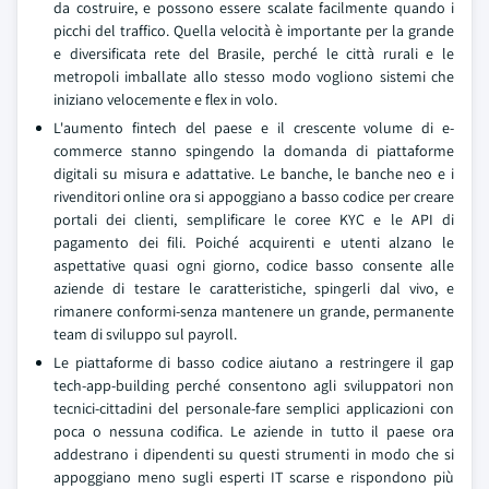
da costruire, e possono essere scalate facilmente quando i
picchi del traffico. Quella velocità è importante per la grande
e diversificata rete del Brasile, perché le città rurali e le
metropoli imballate allo stesso modo vogliono sistemi che
iniziano velocemente e flex in volo.
L'aumento fintech del paese e il crescente volume di e-
commerce stanno spingendo la domanda di piattaforme
digitali su misura e adattative. Le banche, le banche neo e i
rivenditori online ora si appoggiano a basso codice per creare
portali dei clienti, semplificare le coree KYC e le API di
pagamento dei fili. Poiché acquirenti e utenti alzano le
aspettative quasi ogni giorno, codice basso consente alle
aziende di testare le caratteristiche, spingerli dal vivo, e
rimanere conformi-senza mantenere un grande, permanente
team di sviluppo sul payroll.
Le piattaforme di basso codice aiutano a restringere il gap
tech-app-building perché consentono agli sviluppatori non
tecnici-cittadini del personale-fare semplici applicazioni con
poca o nessuna codifica. Le aziende in tutto il paese ora
addestrano i dipendenti su questi strumenti in modo che si
appoggiano meno sugli esperti IT scarse e rispondono più