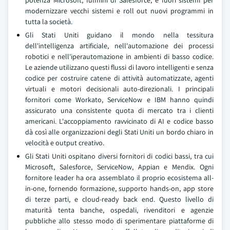
potenza Microsoft, fulmini di Salesforce, e fuori sistemi per
modernizzare vecchi sistemi e roll out nuovi programmi in
tutta la società.
Gli Stati Uniti guidano il mondo nella tessitura
dell'intelligenza artificiale, nell'automazione dei processi
robotici e nell'iperautomazione in ambienti di basso codice.
Le aziende utilizzano questi flussi di lavoro intelligenti e senza
codice per costruire catene di attività automatizzate, agenti
virtuali e motori decisionali auto-direzionali. I principali
fornitori come Workato, ServiceNow e IBM hanno quindi
assicurato una consistente quota di mercato tra i clienti
americani. L'accoppiamento ravvicinato di AI e codice basso
dà così alle organizzazioni degli Stati Uniti un bordo chiaro in
velocità e output creativo.
Gli Stati Uniti ospitano diversi fornitori di codici bassi, tra cui
Microsoft, Salesforce, ServiceNow, Appian e Mendix. Ogni
fornitore leader ha ora assemblato il proprio ecosistema all-
in-one, fornendo formazione, supporto hands-on, app store
di terze parti, e cloud-ready back end. Questo livello di
maturità tenta banche, ospedali, rivenditori e agenzie
pubbliche allo stesso modo di sperimentare piattaforme di