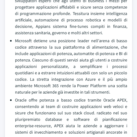
sviluppatori esperti che agli utenti di business i mezzi per
progettare applicazioni affidabili e sicure senza competenze
di programmazione profonde. Tessitura insieme intelligenza
artificiale, automazione di processo robotica e modelli di
decisione, Appians sistema fine-tunes compiti in finanza,
assistenza sanitaria, governo e molti altri settori.
Microsoft detiene una posizione leader nell'arena di basso
codice attraverso la sua piattaforma di alimentazione, che
include applicazioni di potenza, automatite di potenza e BI di
potenza. Ciascuno di questi servizi aiuta gli utenti a costruire
applicazioni personalizzate, a semplificare i processi
quotidiani e a estrarre intuizioni attuabili con solo un piccolo
codice. La stretta integrazione con Azure e il più ampio
ambiente Microsoft 365 rende la Power Platform una scelta
naturale per le aziende già investite in tali strumenti.
Oracle offre potenza a basso codice tramite Oracle APEX,
consentendo ai team di costruire applicazioni web veloci e
sicure che funzionano sul suo stack cloud. radicato nel suo
pluripremiato database e software di pianificazione
enterprise-resource, APEX aiuta le aziende a aggiornare i
sistemi di invecchiamento e soluzioni artigianali ancorate in