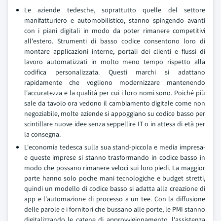
Le aziende tedesche, soprattutto quelle del settore
manifatturiero e automobilistico, stanno spingendo avanti
con i piani digitali in modo da poter rimanere competitivi
all'estero. Strumenti di basso codice consentono loro di
montare applicazioni interne, portali dei clienti e flussi di
lavoro automatizzati in molto meno tempo rispetto alla
codifica personalizzata. Questi marchi si adattano
rapidamente che vogliono modernizzare mantenendo
l'accuratezza e la qualità per cui i loro nomi sono. Poiché più
sale da tavolo ora vedono il cambiamento digitale come non
negoziabile, molte aziende si appoggiano su codice basso per
scintillare nuove idee senza seppellire IT o in attesa di età per
la consegna.
L'economia tedesca sulla sua stand-piccola e media impresa-
e queste imprese si stanno trasformando in codice basso in
modo che possano rimanere veloci sui loro piedi. La maggior
parte hanno solo poche mani tecnologiche e budget stretti,
quindi un modello di codice basso si adatta alla creazione di
app e l'automazione di processo a un tee. Con la diffusione
delle parole e i fornitori che bussano alle porte, le PMI stanno
digitalizzando le catene di approvvigionamento, l'assistenza