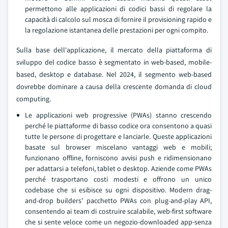
permettono alle applicazioni di codici bassi di regolare la
capacità di calcolo sul mosca di fornire il provisioning rapido e
la regolazione istantanea delle prestazioni per ogni compito.
Sulla base dell'applicazione, il mercato della piattaforma di
sviluppo del codice basso è segmentato in web-based, mobile-
based, desktop e database. Nel 2024, il segmento web-based
dovrebbe dominare a causa della crescente domanda di cloud
computing.
Le applicazioni web progressive (PWAs) stanno crescendo
perché le piattaforme di basso codice ora consentono a quasi
tutte le persone di progettare e lanciarle. Queste applicazioni
basate sul browser miscelano vantaggi web e mobili;
funzionano offline, forniscono avvisi push e ridimensionano
per adattarsi a telefoni, tablet o desktop. Aziende come PWAs
perché trasportano costi modesti e offrono un unico
codebase che si esibisce su ogni dispositivo. Modern drag-
and-drop builders’ pacchetto PWAs con plug-and-play API,
consentendo ai team di costruire scalabile, web-first software
che si sente veloce come un negozio-downloaded app-senza