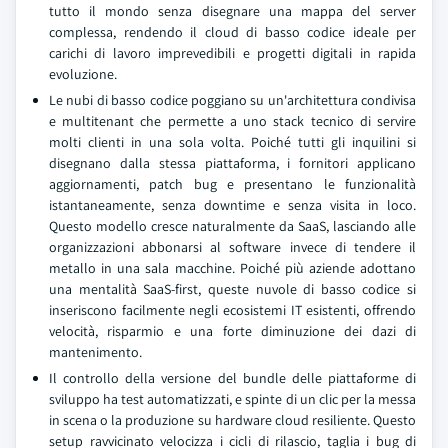
tutto il mondo senza disegnare una mappa del server
complessa, rendendo il cloud di basso codice ideale per
carichi di lavoro imprevedibili e progetti digitali in rapida
evoluzione.
Le nubi di basso codice poggiano su un'architettura condivisa
e multitenant che permette a uno stack tecnico di servire
molti clienti in una sola volta. Poiché tutti gli inquilini si
disegnano dalla stessa piattaforma, i fornitori applicano
aggiornamenti, patch bug e presentano le funzionalità
istantaneamente, senza downtime e senza visita in loco.
Questo modello cresce naturalmente da SaaS, lasciando alle
organizzazioni abbonarsi al software invece di tendere il
metallo in una sala macchine. Poiché più aziende adottano
una mentalità SaaS-first, queste nuvole di basso codice si
inseriscono facilmente negli ecosistemi IT esistenti, offrendo
velocità, risparmio e una forte diminuzione dei dazi di
mantenimento.
Il controllo della versione del bundle delle piattaforme di
sviluppo ha test automatizzati, e spinte di un clic per la messa
in scena o la produzione su hardware cloud resiliente. Questo
setup ravvicinato velocizza i cicli di rilascio, taglia i bug di