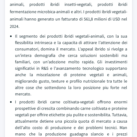
animali, prodotti ibridi insetti-vegetali, prodotti ibridi
fermentazione microbica-animali e altri. I prodotti ibridi vegetali-
animali hanno generato un fatturato di 561,8 milioni di USD nel
2024.
Il segmento dei prodotti ibridi vegetali-animali, con la sua
flessibilita intrinseca e la capacita di attirare l'attenzione dei
consumatori, domina il mercato. L'appeal ibrido si rivolge a
un'intera demografia che cerca soluzioni sostenibili ma
familiari, con un'adozione molto rapida. Gli investimenti
significativi in R&S e l'avanzamento tecnologico supportano
anche la miscelazione di proteine vegetali e animali,
migliorando gusto, texture e profilo nutrizionale tra tutte le
altre cose che sottendono la loro posizione piu forte nel
mercato.
I prodotti ibridi carne coltivata-vegetali offrono enormi
prospettive di crescita combinando carne coltivata e proteine
vegetali per offrire etichette piu pulite e sostenibilita. Tuttavia,
attualmente detiene una piccola quota di mercato a causa
dell'alto costo di produzione e dei problemi tecnici. Man
mano che la produzione guadagna slancio e i prezzi