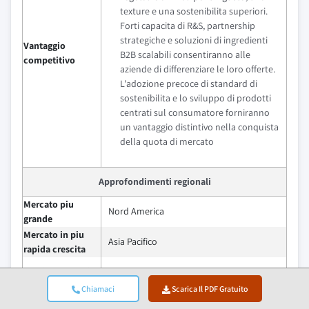
texture e una sostenibilita superiori.
Forti capacita di R&S, partnership
strategiche e soluzioni di ingredienti
Vantaggio
B2B scalabili consentiranno alle
competitivo
aziende di differenziare le loro offerte.
L'adozione precoce di standard di
sostenibilita e lo sviluppo di prodotti
centrati sul consumatore forniranno
un vantaggio distintivo nella conquista
della quota di mercato
Approfondimenti regionali
Mercato piu
Nord America
grande
Mercato in piu
Asia Pacifico
rapida crescita
Paesi emergenti
Corea del Sud, Giappone, Australia
Chiamaci
Scarica Il PDF Gratuito
Il mercato globale del sistema