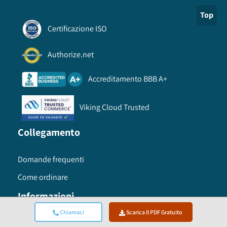
Top
Certificazione ISO
Authorize.net
Accreditamento BBB A+
Viking Cloud Trusted
Collegamento
Domande frequenti
Come ordinare
Informazioni
Chiamaci
Scarica Il PDF Gratuito
Termini di utilizzo