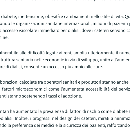
i diabete, ipertensione, obesità e cambiamenti nello stile di vita.
ndo le organizzazioni sanitarie internazionali, milioni di pazient
o accesso vascolare immediato per dialisi, dove i cateteri servono
mine.
lnerabile alle difficoltà legate ai reni, amplia ulteriormente il nume
ruttura sanitaria nelle economie in via di sviluppo, unito all'aume
ture di dialisi, consente un accesso più ampio alle cure.
aborazioni calcolate tra operatori sanitari e produttori stanno anche
i fattori microeconomici come l'aumentata accessibilità dei serviz
enti stanno sostenendo i tassi di adozione.
entari ha aumentato la prevalenza di fattori di rischio come diabete 
isi. Inoltre, i progressi nel design dei cateteri, mirati a minimizz
o la preferenza dei medici e la sicurezza dei pazienti, rafforzando 