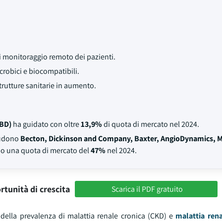
di monitoraggio remoto dei pazienti.
crobici e biocompatibili.
trutture sanitarie in aumento.
(BD)
ha guidato con oltre
13,9%
di quota di mercato nel 2024.
cludono
Becton, Dickinson and Company, Baxter, AngioDynamics, M
no una quota di mercato del
47%
nel 2024.
rtunità di crescita
Scarica il PDF gratuito
 della prevalenza di malattia renale cronica (CKD) e
malattia rena