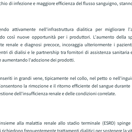
schio di infezione e maggiore efficienza del flusso sanguigno, sta
ndo attivamente nell'infrastruttura dialitica per migliorare l'a
ando così nuove opportunità per i produttori. L'aumento della sp
e renale e diagnosi precoce, incoraggia ulteriormente i pazient
ri di dialisi e le partnership tra fornitori di assistenza sanitaria 
i e aumentando l'adozione dei prodotti.
inseriti in grandi vene, tipicamente nel collo, nel petto o nell'ingui
onsentono la rimozione e il ritorno efficiente del sangue durante 
ione dell'insufficienza renale e delle condizioni correlate.
 insieme alla malattia renale allo stadio terminale (ESRD) sping
i richiedono frequentemente trattamenti dialitici per sostenere la vi