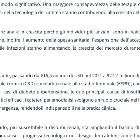
modo significativo. Una maggiore consapevolezza delle terapie d
ssi nella tecnologia dei cateteri stanno contribuendo alla crescita de
ziana è in crescita perché gli individui più anziani sono in realt
. Inoltre, l'aumento della spesa sanitaria, l'espansione dell'acces
 alle infezioni stanno alimentando la crescita del mercato durante
ostante, passando da 816,5 milioni di USD nel 2021 a 927,7 milioni d
ale cronica (CKD) e malattia renale allo stadio terminale (ESRD), c
 casi di diabete e ipertensione, le due principali cause di insuff
ci efficaci. I cateteri per emodialisi svolgono un ruolo cruciale nel 
emergenza, rendendoli indispensabili nella pratica clinica.
do, più suscettibile a disturbi renali, sta ampliando il bacino di
ialisi. I progressi tecnologici nel design dei cateteri, come l'i