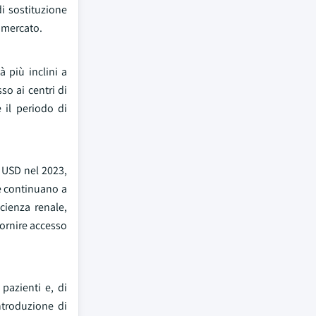
i sostituzione
l mercato.
à più inclini a
so ai centri di
 il periodo di
i USD nel 2023,
he continuano a
icienza renale,
fornire accesso
 pazienti e, di
ntroduzione di