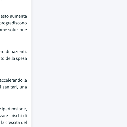
 Questo aumenta
i progrediscono
 come soluzione
ro di pazienti.
nto della spesa
 accelerando la
i sanitari, una
e ipertensione,
are i rischi di
la crescita del