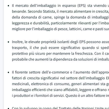
Il mercato dell'imballaggio in espanso (EPS) sta vivendo u
bevande. Secondo Statista, il mercato alimentare in crescita
della domanda di carne, spinge la domanda di imballaggi E
leggerezza e durabilità, particolarmente rilevanti per l'imb
migliore per l'imballaggio di pesce, latticini, carne e pasti sur
Inoltre, le elevate proprietà isolanti degli EPS possono assor
trasporto, il che può essere significativo quando si spe
protettivo più sicuro per mantenere la freschezza. Con il ca
probabile che aumenti la dipendenza da soluzioni di imballaggi
Il fiorente settore dell'e-commerce e l'aumento dell'appr
fattori di crescita significativi nel settore dell'imballagg
medicinali, elettronica di consumo, generi alimentari sta
imballaggio efficienti che siano affidabili, leggere e offran
i produttori e i fornitori di servizi. Questo è un altro fattor
Con lo sviluppo in corso del Trattato delle Nazioni Unite su