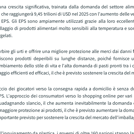
na crescita significativa, trainata dalla domanda del settore alim
, che raggiungerà 9,45 trilioni di USD nel 2025 con l'aumento delle v
PS. Gli EPS sono ampiamente utilizzati grazie alla loro eccellen
allaggio di prodotti alimentari molto sensibili alla temperatura e 
gelati.
bire gli urti e offrire una migliore protezione alle merci dai danni fi
discono prodotti deperibili su lunghe distanze, poiché fornisce 
mbiamento dello stile di vita e l'alta domanda di pasti pronti tra i
o efficienti ed efficaci, il che è previsto sostenere la crescita del 
occio dei giocatori verso la consegna rapida a domicilio è senza 
io EPS. L'approccio dei consumatori verso lo shopping online per var
 guadagnando slancio, il che aumenta inevitabilmente la domanda d
o maggiore protezione ai prodotti, il che è previsto aumentare la dom
e importante previsto per sostenere la crescita del mercato dell'imball
ll'inquinamento da plastica, i governi di oltre 160 nazioni stanno 