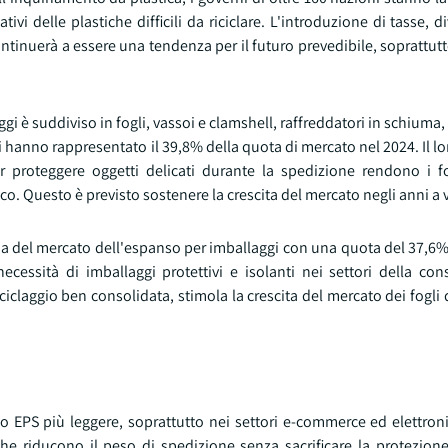
i delle plastiche difficili da riciclare. L'introduzione di tasse, div
ontinuerà a essere una tendenza per il futuro prevedibile, soprattutt
gi è suddiviso in fogli, vassoi e clamshell, raffreddatori in schiuma, 
li hanno rappresentato il 39,8% della quota di mercato nel 2024. Il l
per proteggere oggetti delicati durante la spedizione rendono i f
nico. Questo è previsto sostenere la crescita del mercato negli anni a 
a del mercato dell'espanso per imballaggi con una quota del 37,6% 
ecessità di imballaggi protettivi e isolanti nei settori della con
ciclaggio ben consolidata, stimola la crescita del mercato dei fogli
io EPS più leggere, soprattutto nei settori e-commerce ed elettron
 che riducono il peso di spedizione senza sacrificare la protezion