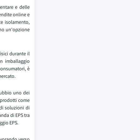
entare e delle
endite online e
te isolamento,
sono un'opzione
sici durante il
un imballaggio
 consumatori, è
mercato.
dubbio uno dei
i prodotti come
i soluzioni di
anda di EPS tra
aggio EPS.
lavorando verso