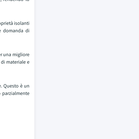
prietà isolanti
nte domanda di
er una migliore
 di materiale e
te. Questo è un
o parzialmente