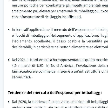
misure politiche per combattere gli impatti ambientali negativ
smaltimento più elevati per i materiali di imballaggio EPS c
con infrastrutture di riciclaggio insufficienti.
In base all'applicazione, il mercato dell'espanso per imballag
e fiocchi di imballaggio. Nel segmento di applicazione, i fog
l'isolamento eccellente, il basso costo e la versatilità 
desiderabili, in particolare nei settori alimentare ed elettro
Nel 2024, il Nord America ha rappresentato la quota massim
4,9 miliardi di USD. In Nord America, l'evoluzione della n
farmaceutici e e-commerce, insieme a un'infrastruttura di ri
l'anno 2024.
Tendenze del mercato dell'espanso per imballaggi
Dal 2020, la tendenza è stata verso soluzioni di imballagg
preferiscono versioni più sottili e strutturalmente solide