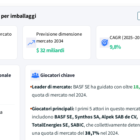
i per imballaggi
ercato
Previsione dimensione
CAGR (2025–20
mercato 2034
9,8%
$ 32 miliardi
onale
Giocatori chiave
Leader di mercato:
BASF SE ha guidato con oltre
18
quota di mercato nel 2024.
Giocatori principali:
I primi 5 attori in questo merca
da
includono
BASF SE, Synthos SA, Alpek SAB de CV,
TotalEnergies SE, SABIC
, che collettivamente dete
una quota di mercato del
38,7%
nel 2024.