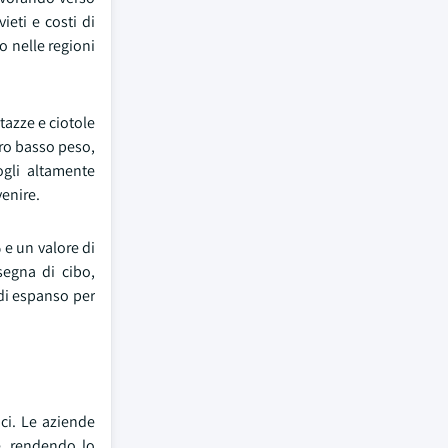
ieti e costi di
o nelle regioni
tazze e ciotole
oro basso peso,
ogli altamente
venire.
e un valore di
segna di cibo,
 di espanso per
ici. Le aziende
e, rendendo lo