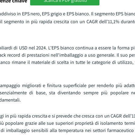
enze chiave
Scarica il PDF gratuito
suddiviso in EPS nero, EPS grigio e EPS bianco. Il segmento EPS bia
il segmento in più rapida crescita con un CAGR dell'11,1% durante
iliardi di USD nel 2024. L'EPS bianco continua a essere la forma pi
rack record di prestazioni nell'imballaggio a uso generale. Il suo pe
nco rimane il materiale di scelta in tutte le categorie di utilizzo, 
paggio migliorati e finitura superficiale per renderlo più adatto
senzialmente di base, sta diventando sempre più popolare nel
ndamentali.
i in più rapida crescita e si prevede che cresca con un CAGR dell'1
ù popolare grazie alle sue superiori proprietà di isolamento termi
di imballaggio sensibili alla temperatura nei settori farmaceutico