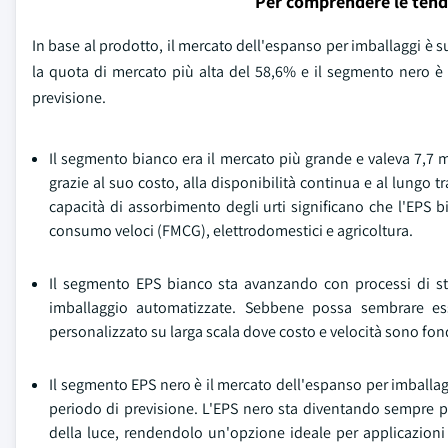
Per comprendere le tend
In base al prodotto, il mercato dell'espanso per imballaggi è 
la quota di mercato più alta del 58,6% e il segmento nero è 
previsione.
Il segmento bianco era il mercato più grande e valeva 7,7 m
grazie al suo costo, alla disponibilità continua e al lungo t
capacità di assorbimento degli urti significano che l'EPS bia
consumo veloci (FMCG), elettrodomestici e agricoltura.
Il segmento EPS bianco sta avanzando con processi di stam
imballaggio automatizzate. Sebbene possa sembrare es
personalizzato su larga scala dove costo e velocità sono fo
Il segmento EPS nero è il mercato dell'espanso per imballagg
periodo di previsione. L'EPS nero sta diventando sempre pi
della luce, rendendolo un'opzione ideale per applicazioni 