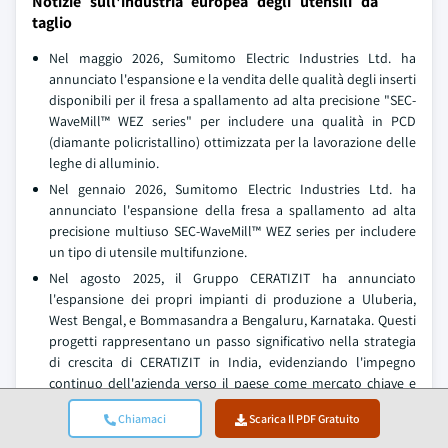
Notizie sull'industria europea degli utensili da
taglio
Nel maggio 2026, Sumitomo Electric Industries Ltd. ha
annunciato l'espansione e la vendita delle qualità degli inserti
disponibili per il fresa a spallamento ad alta precisione "SEC-
WaveMill™ WEZ series" per includere una qualità in PCD
(diamante policristallino) ottimizzata per la lavorazione delle
leghe di alluminio.
Nel gennaio 2026, Sumitomo Electric Industries Ltd. ha
annunciato l'espansione della fresa a spallamento ad alta
precisione multiuso SEC-WaveMill™ WEZ series per includere
un tipo di utensile multifunzione.
Nel agosto 2025, il Gruppo CERATIZIT ha annunciato
l'espansione dei propri impianti di produzione a Uluberia,
West Bengal, e Bommasandra a Bengaluru, Karnataka. Questi
progetti rappresentano un passo significativo nella strategia
di crescita di CERATIZIT in India, evidenziando l'impegno
continuo dell'azienda verso il paese come mercato chiave e
centro di produzione. Aumentando la capacità in entrambe le
Chiamaci
Scarica Il PDF Gratuito
sedi, CERATIZIT mira a soddisfare la crescente domanda di
soluzioni per utensili da taglio.