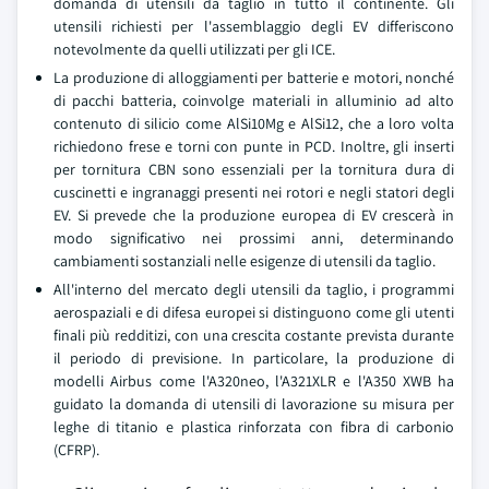
domanda di utensili da taglio in tutto il continente. Gli
utensili richiesti per l'assemblaggio degli EV differiscono
notevolmente da quelli utilizzati per gli ICE.
La produzione di alloggiamenti per batterie e motori, nonché
di pacchi batteria, coinvolge materiali in alluminio ad alto
contenuto di silicio come AlSi10Mg e AlSi12, che a loro volta
richiedono frese e torni con punte in PCD. Inoltre, gli inserti
per tornitura CBN sono essenziali per la tornitura dura di
cuscinetti e ingranaggi presenti nei rotori e negli statori degli
EV. Si prevede che la produzione europea di EV crescerà in
modo significativo nei prossimi anni, determinando
cambiamenti sostanziali nelle esigenze di utensili da taglio.
All'interno del mercato degli utensili da taglio, i programmi
aerospaziali e di difesa europei si distinguono come gli utenti
finali più redditizi, con una crescita costante prevista durante
il periodo di previsione. In particolare, la produzione di
modelli Airbus come l'A320neo, l'A321XLR e l'A350 XWB ha
guidato la domanda di utensili di lavorazione su misura per
leghe di titanio e plastica rinforzata con fibra di carbonio
(CFRP).