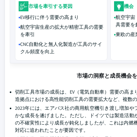
市場を牽引する要因
機会
EV移行に伴う需要の高まり
航空宇宙
具需要を
航空宇宙生産の拡大が精密工具の需要
を牽引
東欧の産
CNC自動化と無人化製造が工具のサイ
クル頻度を向上
市場の洞察と成長機会
切削工具市場の成長は、EV（電気自動車）需要の高
造拠点における高性能切削工具の需要拡大など、複数
2023年には、エアバス社の商用航空機引き渡し増加
かな成長を遂げました。ただし、ドイツでは製造活動
の不確実性により成長が鈍化しましたが、これは内燃機
対応に追われたことが要因です。