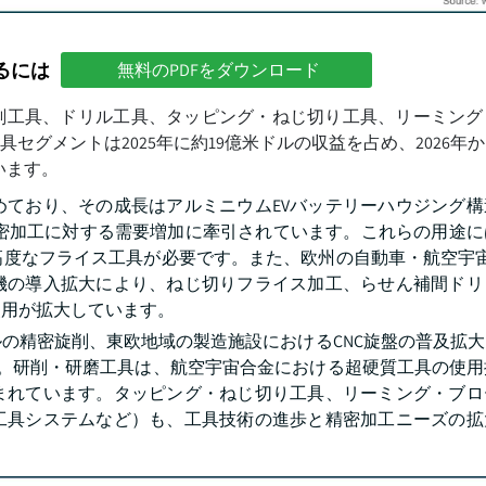
るには
無料のPDFをダウンロード
削工具、ドリル工具、タッピング・ねじ切り工具、リーミング
メントは2025年に約19億米ドルの収益を占め、2026年から
います。
めており、その成長はアルミニウムEVバッテリーハウジング構
精密加工に対する需要増加に牽引されています。これらの用途
高度なフライス工具が必要です。また、欧州の自動車・航空宇宙
機の導入拡大により、ねじ切りフライス加工、らせん補間ドリ
使用が拡大しています。
ルの精密旋削、東欧地域の製造施設におけるCNC旋盤の普及拡
。研削・研磨工具は、航空宇宙合金における超硬質工具の使用
まれています。タッピング・ねじ切り工具、リーミング・ブロ
工具システムなど）も、工具技術の進歩と精密加工ニーズの拡