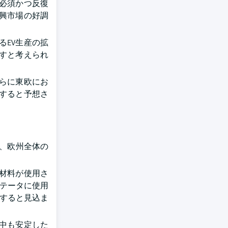
必須かつ反復
新興市場の好調
EV生産の拡
すと考えられ
らに東欧にお
すると予想さ
は、欧州全体の
ム材料が使用さ
ステータに使用
大すると見込ま
中も安定した