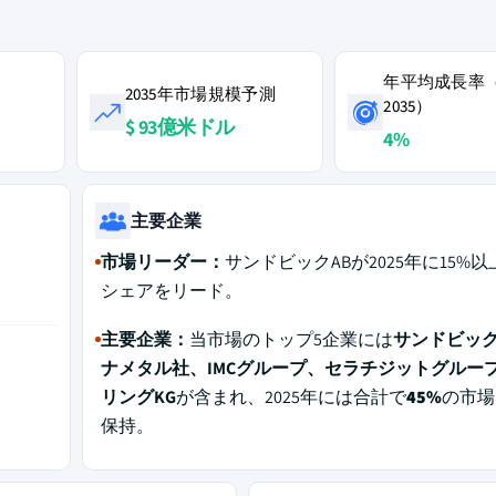
年平均成長率（2
2035年市場規模予測
2035）
$ 93億米ドル
4%
主要企業
市場リーダー：
サンドビックABが2025年に15%
シェアをリード。
主要企業：
当市場のトップ5企業には
サンドビック
ナメタル社、IMCグループ、セラチジットグルー
リングKG
が含まれ、2025年には合計で
45%
の市場
保持。