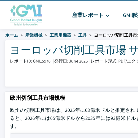
産業レポート
GMI
ホーム
産業機械
工業用機器
工具
ヨーロッパ切削工具市
ヨーロッパ切削工具市場 サイズ
レポートID: GMI15970
|
発行日: June 2026
|
レポート形式: PDF/
欧州切削工具市場規模
欧州の切削工具市場は、2025年に63億米ドルと推定されています。
ると、2026年には65億米ドルから2035年には93億米
す。