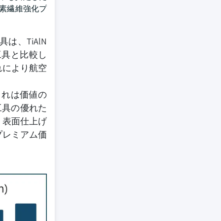
炭素繊維強化プ
、TiAlN
工具と比較し
れにより航空
これは価値の
工具の優れた
、表面仕上げ
プレミアム価