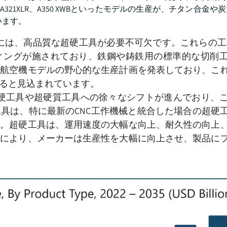
321XLR、A350 XWBといったモデルの生産が、チタン合金や
います。
は、高品質な超硬工具が必要不可欠です。これらの工具は
ーティングが施されており、鉄鋼や鋳鉄用の標準的な切削
は航空機モデルの野心的な生産計画を発表しており、こ
ると見込まれています。
硬工具や超硬質工具への徐々なシフトが進んでおり、
具は、特に最新のCNC工作機械と統合した場合の超硬
す。超硬工具は、運用速度の大幅な向上、耐久性の向上
点により、メーカーは生産性を大幅に向上させ、製品に