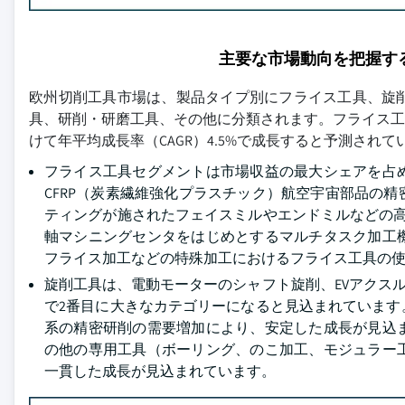
主要な市場動向を把握す
欧州切削工具市場は、製品タイプ別にフライス工具、旋
具、研削・研磨工具、その他に分類されます。フライス工具セグ
けて年平均成長率（CAGR）4.5%で成長すると予測されて
フライス工具セグメントは市場収益の最大シェアを占
CFRP（炭素繊維強化プラスチック）航空宇宙部品の
ティングが施されたフェイスミルやエンドミルなどの
軸マシニングセンタをはじめとするマルチタスク加工
フライス加工などの特殊加工におけるフライス工具の
旋削工具は、電動モーターのシャフト旋削、EVアクス
で2番目に大きなカテゴリーになると見込まれています
系の精密研削の需要増加により、安定した成長が見込
の他の専用工具（ボーリング、のこ加工、モジュラー
一貫した成長が見込まれています。