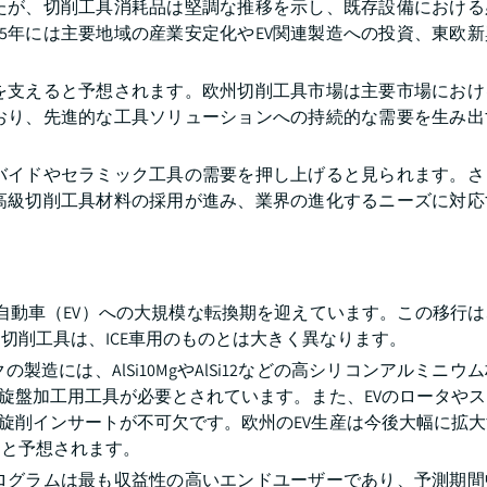
たが、切削工具消耗品は堅調な推移を示し、既存設備における
25年には主要地域の産業安定化やEV関連製造への投資、東欧
を支えると予想されます。欧州切削工具市場は主要市場における
おり、先進的な工具ソリューションへの持続的な需要を生み出
バイドやセラミック工具の需要を押し上げると見られます。さ
高級切削工具材料の採用が進み、業界の進化するニーズに対応
気自動車（EV）への大規模な転換期を迎えています。この移行
切削工具は、ICE車用のものとは大きく異なります。
造には、AlSi10MgやAlSi12などの高シリコンアルミニウ
・旋盤加工用工具が必要とされています。また、EVのロータや
N旋削インサートが不可欠です。欧州のEV生産は今後大幅に拡
すと予想されます。
ログラムは最も収益性の高いエンドユーザーであり、予測期間