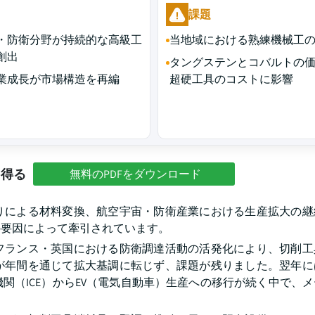
課題
・防衛分野が持続的な高級工
当地域における熟練機械工
創出
タングステンとコバルトの
業成長が市場構造を再編
超硬工具のコストに影響
を得る
無料のPDFをダウンロード
まりによる材料変換、航空宇宙・防衛産業における生産拡大の継
の要因によって牽引されています。
やフランス・英国における防衛調達活動の活発化により、切削
が年間を通じて拡大基調に転じず、課題が残りました。翌年に
関（ICE）からEV（電気自動車）生産への移行が続く中で、