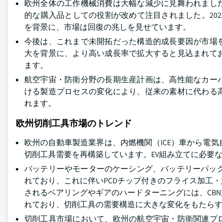
欧州全体の工作機械消費は大幅な減少に見舞われまし
的な購入品としての役割が改めて注目されました。20
を背景に、市場は回復の兆しを見せています。
今後は、これまで未開拓だった構造的成長要因が市場
大を背景に、より高い成長率で拡大すると見込まれて
ます。
航空宇宙・防衛分野の長期生産計画は、高性能なカー
ける製造プロセスの変化により、従来の素材に代わる
れます。
欧州切削工具市場のトレンド
欧州の自動車製造業界は、内燃機関（ICE）車から電
切削工具需要を再構築しています。EV組み立てに必要な
バッテリーやモーターのケーシング、バッテリーパックの製
れており、これに伴いPCDチップ付きのフライス加工
されるベアリングやギアのハードターニングには、CB
れており、切削工具の需要構造に大きな変化をもたら
切削工具市場において、欧州の航空宇宙・防衛関連プ