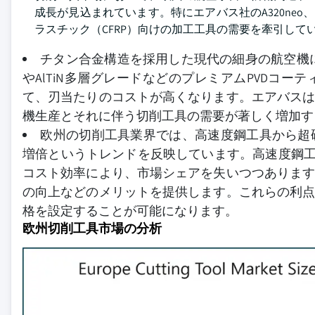
成長が見込まれています。特にエアバス社のA320neo、A
ラスチック（CFRP）向けの加工工具の需要を牽引して
チタン合金構造を採用した現代の細身の航空機に
やAlTiN多層グレードなどのプレミアムPVDコ
て、刃当たりのコストが高くなります。エアバス
機生産とそれに伴う切削工具の需要が著しく増加す
欧州の切削工具業界では、高速度鋼工具から超
増倍というトレンドを反映しています。高速度鋼工
コスト効率により、市場シェアを失いつつありま
の向上などのメリットを提供します。これらの利
格を設定することが可能になります。
欧州切削工具市場の分析