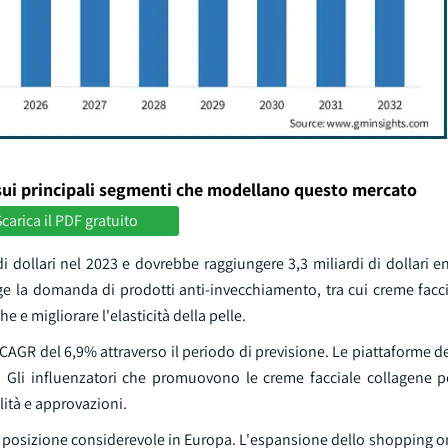
sui principali segmenti che modellano questo mercato
carica il PDF gratuito
i dollari nel 2023 e dovrebbe raggiungere 3,3 miliardi di dollari en
 la domanda di prodotti anti-invecchiamento, tra cui creme facci
e e migliorare l'elasticità della pelle.
n CAGR del 6,9% attraverso il periodo di previsione. Le piattaforme d
. Gli influenzatori che promuovono le creme facciale collagene 
ità e approvazioni.
 posizione considerevole in Europa. L'espansione dello shopping on