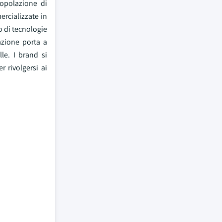
popolazione di
rcializzate in
o di tecnologie
azione porta a
le. I brand si
r rivolgersi ai