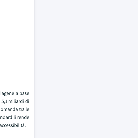
ollagene a base
5,1 miliardi di
 domanda tra le
andard li rende
ccessibilità.