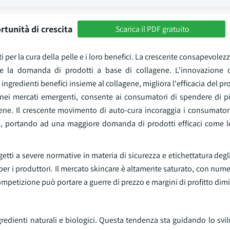
rtunità di crescita
Scarica il PDF gratuito
per la cura della pelle e i loro benefici. La crescente consapevolezz
pinge la domanda di prodotti a base di collagene. L'innovazione 
ingredienti benefici insieme al collagene, migliora l'efficacia del pro
nei mercati emergenti, consente ai consumatori di spendere di pi
gene. Il crescente movimento di auto-cura incoraggia i consumatori
le, portando ad una maggiore domanda di prodotti efficaci come l
tti a severe normative in materia di sicurezza e etichettatura degli 
er i produttori. Il mercato skincare è altamente saturato, con num
mpetizione può portare a guerre di prezzo e margini di profitto dimi
gredienti naturali e biologici. Questa tendenza sta guidando lo sv