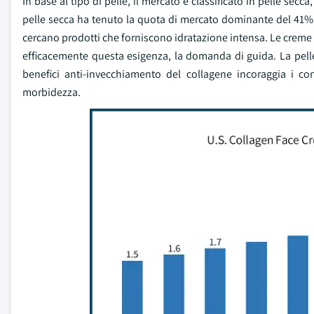
In base al tipo di pelle, il mercato è classificato in pelle secc
pelle secca ha tenuto la quota di mercato dominante del 41% e
cercano prodotti che forniscono idratazione intensa. Le creme d
efficacemente questa esigenza, la domanda di guida. La pell
benefici anti-invecchiamento del collagene incoraggia i con
morbidezza.