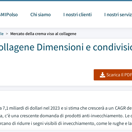
GMIPolso
Chi siamo
I nostri clienti
I nostri serviz
lle
Mercato della crema viso al collagene
collagene Dimensioni e condivis
Scarica Il PD
a 7,1 miliardi di dollari nel 2023 e si stima che crescerà a un CAGR d
ia, c'è una crescente domanda di prodotti anti-invecchiamento. Le 
cano di ridurre i segni visibili di invecchiamento, come le rughe e la