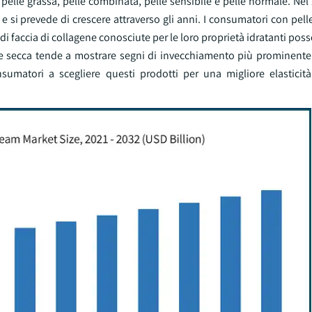
a, pelle grassa, pelle combinata, pelle sensibile e pelle normale. Nel 
 si prevede di crescere attraverso gli anni. I consumatori con pel
i faccia di collagene conosciute per le loro proprietà idratanti pos
e secca tende a mostrare segni di invecchiamento più prominente.
sumatori a scegliere questi prodotti per una migliore elasticità