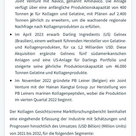
Joint Venture mit Navico, genannt Aminavico. Die Anlage
verfügt über eine anfängliche Produktionskapazität von 400
Tonnen je für Kollagen und Gelatine, mit Plänen auf 2.400
Tonnen jährlich zu erweitern, um die wachsende regionale
Nachfrage nach Kollagenprodukten zu erfüllen.
Im April 2023 erwarb Darling Ingredients (US) Gelnex
(Brasilien), einem weltweit führenden Hersteller von Gelatine-
und Kollagenprodukten, für ca. 1,2 Milliarden USD. Diese
Akquisition ergänzte Gelnexs fünf südamerikanischen
Anlagen und eine US-Anlage für Darlings Portfolio und
steigerte seine jährliche Produktionskapazität um 46.000
Tonnen Gelatine und Kollagenprodukte.
Im November 2022 gründete PB Leiner (Belgien) ein Joint
Venture mit der Hainan Xiangtai Group zur Herstellung von
PB Leiners marinen Kollagenpeptiden, wobei die Produktion
im vierten Quartal 2022 beginnt.
Der Kollagen Gesichtscreme Marktforschungsbericht beinhaltet
eine eingehende Erfassung der Industrie mit Schätzungen und
Prognosen hinsichtlich des Umsatzes (USD Billion) (Million Units)
von 2021 bis 2032, für die folgenden Segmente: