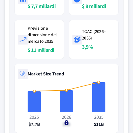
$ 7,7 miliardi
$ 8 miliardi
Previsione
TCAC (2026–
dimensione del
2035)
mercato 2035
3,5%
$ 11 miliardi
Market Size Trend
2025
2026
2035
$7.7B
$8B
$11B