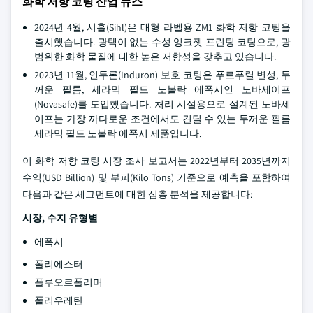
화학 저항 코팅 산업 뉴스
2024년 4월, 시흘(Sihl)은 대형 라벨용 ZM1 화학 저항 코팅을
출시했습니다. 광택이 없는 수성 잉크젯 프린팅 코팅으로, 광
범위한 화학 물질에 대한 높은 저항성을 갖추고 있습니다.
2023년 11월, 인두론(Induron) 보호 코팅은 푸르푸릴 변성, 두
꺼운 필름, 세라믹 필드 노볼락 에폭시인 노바세이프
(Novasafe)를 도입했습니다. 처리 시설용으로 설계된 노바세
이프는 가장 까다로운 조건에서도 견딜 수 있는 두꺼운 필름
세라믹 필드 노볼락 에폭시 제품입니다.
이 화학 저항 코팅 시장 조사 보고서는 2022년부터 2035년까지
수익(USD Billion) 및 부피(Kilo Tons) 기준으로 예측을 포함하여
다음과 같은 세그먼트에 대한 심층 분석을 제공합니다:
시장, 수지 유형별
에폭시
폴리에스터
플루오르폴리머
폴리우레탄